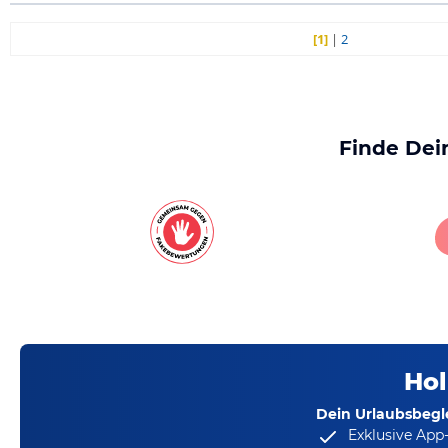
[1]
|
2
Finde Dei
Hol
Dein Urlaubsbegle
Exklusive App