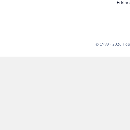
Erklär
© 1999 - 2026 Holi