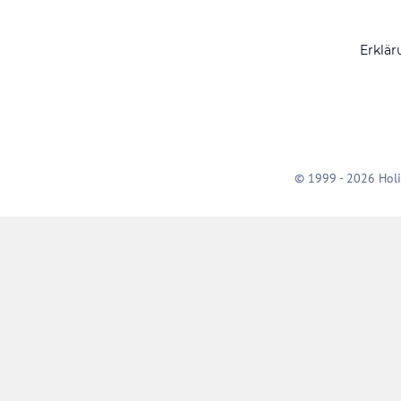
Erklär
© 1999 - 2026 Holi