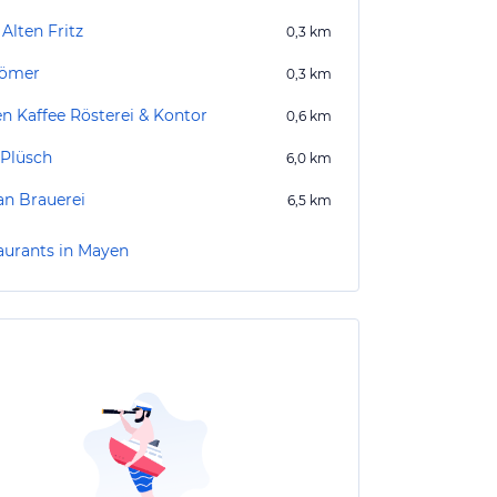
Alten Fritz
0,3
km
Römer
0,3
km
n Kaffee Rösterei & Kontor
0,6
km
 Plüsch
6,0
km
an Brauerei
6,5
km
aurants in Mayen