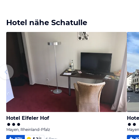
Bild
Bild
Bild
Bild
melden
melden
melden
melden
von Ralf
von Ralf
von Ralf
von Ralf
Hotel nähe Schatulle
Hotel Eifeler Hof
Hote
Mayen, Rheinland-Pfalz
Mayen,
97
%
5,2
/
6
9