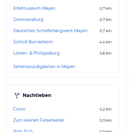
Eifelmuseum Mayen
0,7
km
Genovevaburg
0,7
km
Deutsches Schieferbergwerk Mayen
0,7
km
Schloß Bürresheim
4,4
km
Löwen- & Philippsburg
5,8
km
Sehenswürdigkeiten in Mayen
Nachtleben
Corso
0,2
km
Zum kleinen Felsenkeller
0,3
km
Pia's Eich
0,3
km