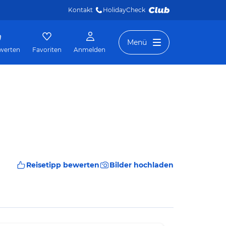
Kontakt
HolidayCheck 
Menü
werten
Favoriten
Anmelden
Reisetipp bewerten
Bilder hochladen