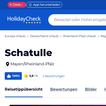
%
Deals
App herunterladen
Europa Urlaub
Deutschland Urlaub
Rheinland-Pfalz Urlaub
May
Schatulle
Mayen/Rheinland-Pfalz
100%
5,9
/ 6
2 Bewertungen
Reisetippübersicht
Bewertungen
Bilder