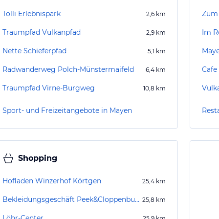
Tolli Erlebnispark
Zum 
2,6
km
Traumpfad Vulkanpfad
Im 
2,9
km
Nette Schieferpfad
Maye
5,1
km
Radwanderweg Polch-Münstermaifeld
Cafe
6,4
km
Traumpfad Virne-Burgweg
Vulk
10,8
km
Sport- und Freizeitangebote in Mayen
Rest
Shopping
Hofladen Winzerhof Körtgen
25,4
km
Bekleidungsgeschäft Peek&Cloppenburg Koblenz
25,8
km
Löhr-Center
25,9
km