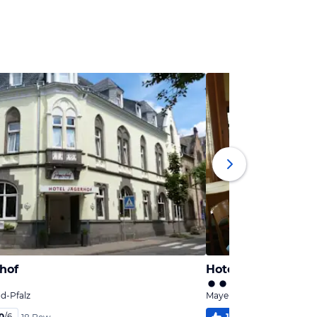
hof
Hotel Maifelder Ho
d-Pfalz
Mayen, Rheinland-Pfalz
0
/
6
100
%
4,1
/
6