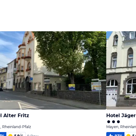
Bild
Bild
Bild
melden
melden
melden
von Ralf
von Ralf
von Ralf
l Alter Fritz
Hotel Jäger
 Rheinland-Pfalz
Mayen, Rheinlan
7
%
5,9
/
6
93
%
5,