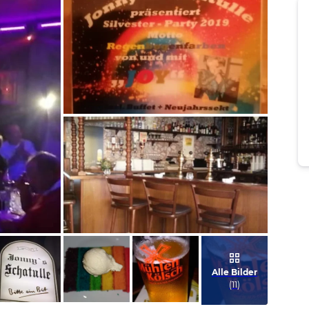
Bild melden
von Ralf
Bild melden
von Ralf
Alle Bilder
(
11
)