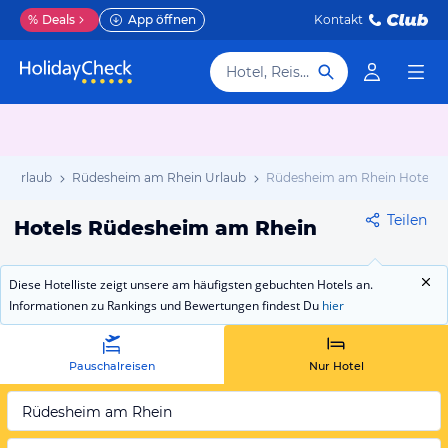
%
Deals
App öffnen
Kontakt
Hotel, Reiseziel
n Urlaub
Rüdesheim am Rhein Urlaub
Rüdesheim am Rhein Hotels
Teilen
Hotels Rüdesheim am Rhein
Diese Hotelliste zeigt unsere am häufigsten gebuchten Hotels an.
Informationen zu Rankings und Bewertungen findest Du
hier
Pauschalreisen
Nur Hotel
Rüdesheim am Rhein