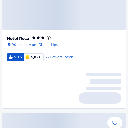
Hotel Rose
Rüdesheim am Rhein
·
Hessen
35
Bewertungen
99%
5,8
/ 6