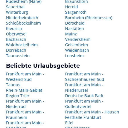
Rüdesheim (Nahe)
Braunshorn
Sauerthal
Herold
Winterburg
Sargenroth
Niederheimbach
Bornheim (Rheinhessen)
Schloßböckelheim
Dörscheid
Kiedrich
Nastätten
Oberwesel
Mainz
Bacharach
Vendersheim
Waldböckelheim
Geisenheim
Dörrebach
Weidenbach
Taunusstein
Lonsheim
Beliebte Urlaubsgebiete
Frankfurt am Main -
Frankfurt am Main -
Westend-Süd
Sachsenhausen-Süd
Taunus
Frankfurt am Main -
Rhein-Main-Gebiet
Niederursel
Region Trier
Deutsche Bank Park
Frankfurt am Main -
Frankfurt am Main -
Niederrad
Gutleutviertel
Frankfurt am Main -
Frankfurt am Main - Hausen
Praunheim
Festhalle Frankfurt
Frankfurt am Main -
Eifel