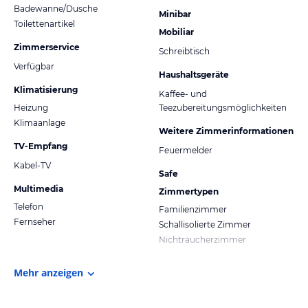
Badewanne/Dusche
Minibar
Toilettenartikel
Mobiliar
Zimmerservice
Schreibtisch
Verfügbar
Haushaltsgeräte
Klimatisierung
Kaffee- und
Heizung
Teezubereitungsmöglichkeiten
Klimaanlage
Weitere Zimmerinformationen
TV-Empfang
Feuermelder
Kabel-TV
Safe
Multimedia
Zimmertypen
Telefon
Familienzimmer
Fernseher
Schallisolierte Zimmer
Nichtraucherzimmer
Mehr anzeigen