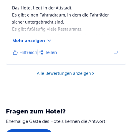
Das Hotel liegt in der Altstadt.
Es gibt einen Fahrradraum, in dem die Fahrräder
sicher untergebracht sind.
Es gibt fußläufig viele Restaurants.
Zu empfehlen ist eine Tour zum Niederwalddenkmal,
Mehr anzeigen
eine Schiffahrt auf dem Rhein, ein Besuch der Abtei
Hildegard von Bingen, die Stadt Bingen.
Hilfreich
Teilen
Wanderungen in den Weinbergen.
Alle Bewertungen anzeigen
Fragen zum Hotel?
Ehemalige Gäste des Hotels kennen die Antwort!