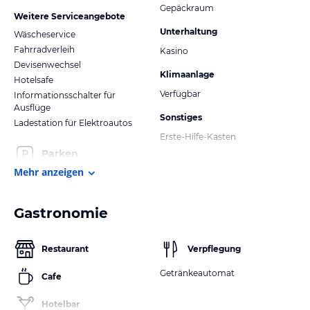
Gepäckraum
Weitere Serviceangebote
Unterhaltung
Wäscheservice
Fahrradverleih
Kasino
Devisenwechsel
Klimaanlage
Hotelsafe
Verfügbar
Informationsschalter für
Ausflüge
Sonstiges
Ladestation für Elektroautos
Erste-Hilfe-Kasten
Parken
Mehr anzeigen
Gastronomie
Restaurant
Verpflegung
Getränkeautomat
Cafe
Hotelbar