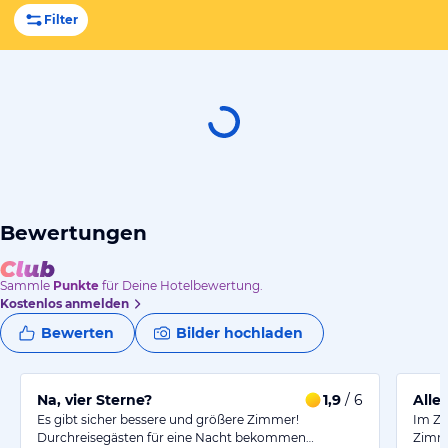
Filter
Bewertungen
Sammle
Punkte
für Deine Hotelbewertung.
Kostenlos anmelden
Bewerten
Bilder hochladen
Na, vier Sterne?
1,9
/ 6
Es gibt sicher bessere und größere Zimmer!
Im Ze
Durchreisegästen für eine Nacht bekommen…
Zimme