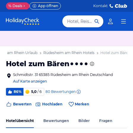
%
Deals
App öffnen
Kontakt
Hotel, Reiseziel
eim am Rhein Urlaub
Rüdesheim am Rhein Hotels
Hotel zum Bären
Hotel zum Bären
Schmidtstr. 31 65385 Rüdesheim am Rhein Deutschland
Auf Karte anzeigen
80
Bewertungen
86%
5,0
/ 6
Bewerten
Hochladen
Merken
Hotelübersicht
Bewertungen
Bilder
Fragen