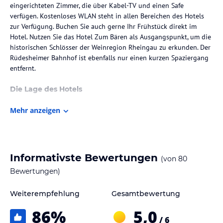
eingerichteten Zimmer, die über Kabel-TV und einen Safe
verfügen. Kostenloses WLAN steht in allen Bereichen des Hotels
zur Verfügung. Buchen Sie auch gerne Ihr Frühstück direkt im
Hotel. Nutzen Sie das Hotel Zum Bären als Ausgangspunkt, um die
historischen Schlösser der Weinregion Rheingau zu erkunden. Der
Rüdesheimer Bahnhof ist ebenfalls nur einen kurzen Spaziergang
entfernt.
Die Lage des Hotels
Das Hotel Zum Bären liegt ideal in Rüdesheim am Rhein, nur 5
Mehr anzeigen
Gehminuten vom Rhein und der berühmten Drosselgasse entfernt.
Die zentrale Lage bietet Ihnen die Möglichkeit, die historischen
Schlösser der Weinregion Rheingau zu erkunden. Der Rüdesheimer
Bahnhof ist nur 10 Gehminuten entfernt, so dass Sie bequem mit
öffentlichen Verkehrsmitteln anreisen können.
Informativste Bewertungen
(von
80
Bewertungen)
Zimmer / Unterbringung im Hotel
Die hell eingerichteten Nichtraucherzimmer im Hotel Zum Bären
Weiterempfehlung
Gesamtbewertung
bieten Ihnen Komfort und Gemütlichkeit. Sie verfügen über Kabel-
86
%
5,0
TV und einen Safe, um Ihre Wertsachen sicher aufzubewahren. Die
/ 6
meisten Zimmer sind bequem mit dem Aufzug zu erreichen.