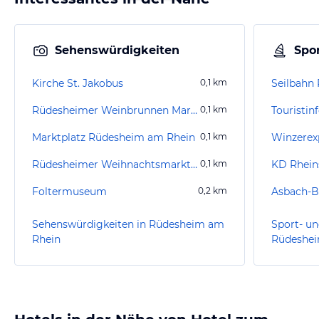
Sehenswürdigkeiten
Spor
Kirche St. Jakobus
0,1
km
Seilbahn
Rüdesheimer Weinbrunnen Marktplatzbrunnen
0,1
km
Marktplatz Rüdesheim am Rhein
0,1
km
Winzerex
Rüdesheimer Weihnachtsmarkt der Nationen
0,1
km
KD Rhein
Foltermuseum
0,2
km
Sehenswürdigkeiten in Rüdesheim am
Sport- un
Rhein
Rüdeshei