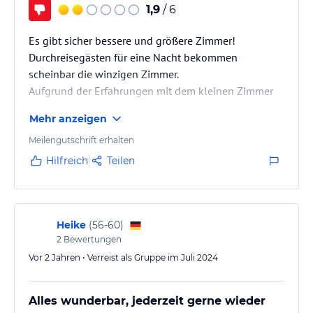
Angaben ohne Gewähr. Bitte lies vor der Buchung die
1,9
/ 6
verbindlichen
Angebotsdetails
des jeweiligen Veranstalters.
Es gibt sicher bessere und größere Zimmer!
Durchreisegästen für eine Nacht bekommen
scheinbar die winzigen Zimmer.
Aufgrund der Erfahrungen mit dem kleinen Zimmer
würde ich das Hotel so nicht empfehlen!
Mehr anzeigen
Es wurde ein kleiner Stadtplan von Rüdesheim
ausgegeben, noch mit dem schon lange
Meilengutschrift erhalten
geschlossenen Foltermuseum - so viel zur Aktualität!
Hilfreich
Teilen
Heike
(
56-60
)
2
Bewertungen
Vor 2 Jahren • Verreist als Gruppe im Juli 2024
Alles wunderbar, jederzeit gerne wieder