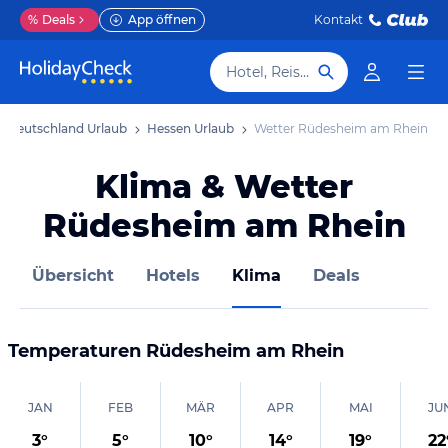
%
Deals
App öffnen
Kontakt
Hotel, Reiseziel
Deutschland Urlaub
Hessen Urlaub
Wetter Rüdesheim am Rhein
Klima & Wetter
Rüdesheim am Rhein
Übersicht
Hotels
Klima
Deals
Temperaturen
Rüdesheim am Rhein
JAN
FEB
MÄR
APR
MAI
JU
3
°
5
°
10
°
14
°
19
°
22