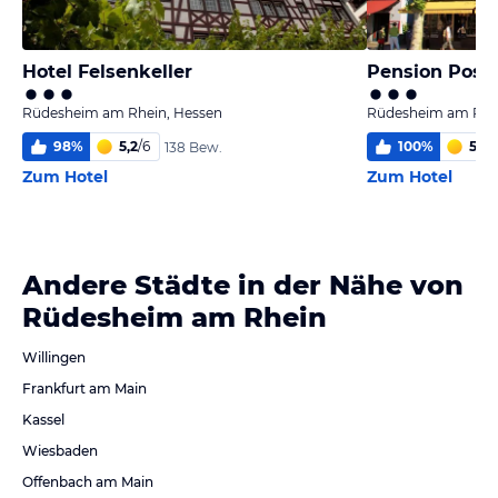
Hotel Felsenkeller
Pension Post
Rüdesheim am Rhein, Hessen
Rüdesheim am Rhei
98
%
5,2
/
6
100
%
5,7
/
138 Bew.
Zum Hotel
Zum Hotel
Andere Städte in der Nähe von
Rüdesheim am Rhein
Willingen
Frankfurt am Main
Kassel
Wiesbaden
Offenbach am Main