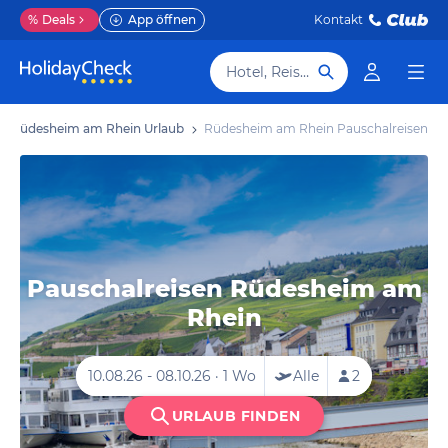
%
Deals
App öffnen
Kontakt
Hotel, Reiseziel
Rüdesheim am Rhein Urlaub
Rüdesheim am Rhein Pauschalreisen
Pauschalreisen Rüdesheim am
Rhein