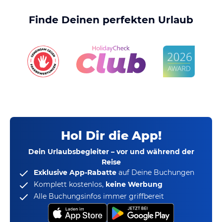
Finde Deinen perfekten Urlaub
Hol Dir die App!
Dein Urlaubsbegleiter – vor und während der
Reise
Exklusive App-Rabatte
auf Deine Buchungen
Komplett kostenlos,
keine Werbung
Alle Buchungsinfos immer griffbereit