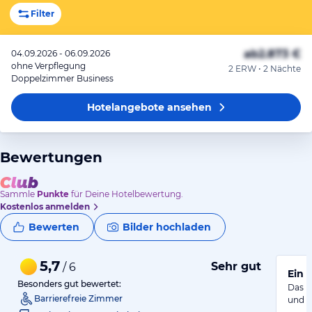
Filter
ab
2.873 €
04.09.2026 - 06.09.2026
ohne Verpflegung
2 ERW • 2 Nächte
Doppelzimmer Business
Hotelangebote
ansehen
Bewertungen
Sammle
Punkte
für Deine Hotelbewertung.
Kostenlos anmelden
Bewerten
Bilder hochladen
5,7
Sehr gut
/ 6
Ein 
Besonders gut bewertet:
Das H
Barrierefreie Zimmer
und s