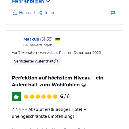
Mehr anzeigen
besonderen Umständen. Aufgrund eines
großflächigen Stromausfalls in Berlin mussten wir
Hilfreich
Teilen
kurzfristig eine Unterkunft zum Überbrücken finden
und hätten es nicht besser treffen können.
Ein ganz besonderer Dank gilt dem Team,
Markus
(
51-55
)
insbesondere Ercan von der Rezeption des Hotels, für
64
Bewertungen
das großzügige Upgrade, über das wir uns sehr
Vor 7 Monaten • Verreist als Paar im Dezember 2025
gefreut haben. Ebenso möchten wir uns…
Verifizierter Aufenthalt
Perfektion auf höchstem Niveau – ein
Aufenthalt zum Wohlfühlen 😀
6
/ 6
⭐⭐⭐⭐⭐ Absolut erstklassiges Hotel –
uneingeschränkte Empfehlung!