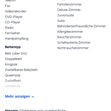
Telefon
Familienzimmer
Fax
Deluxe-Zimmer
Videorekorder
Juniorsuite
DVD-Player
Suite
CD-Player
Behindertenfreundliche Zimmer
Radio
Allergikerzimmer
Fernseher
Raucherzimmer
Handyempfang
Schallisolierte Zimmer
Bettentyp
Nichtraucherzimmer
Bett (über 2m)
Doppelbett
Kingsize
Zustellbares Babybett
Queensize
Zustellbett
Schlafsofa
Mehr anzeigen
Hinweis:
Allgemeine und unverbindliche