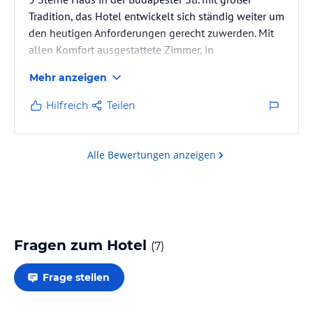
Tradition, das Hotel entwickelt sich ständig weiter um
den heutigen Anforderungen gerecht zuwerden. Mit
allen Komfort ausgestattete Zimmer, in
überdurchschnittler Größen, sehr freundliches und
Mehr anzeigen
hilfsbereites Personal.
Hilfreich
Teilen
Alle Bewertungen anzeigen
Fragen zum Hotel
(
7
)
Frage stellen