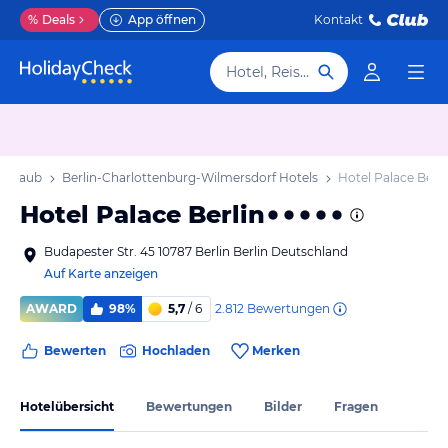
%
Deals
App öffnen
Kontakt
Hotel, Reiseziel
 Urlaub
Berlin-Charlottenburg-Wilmersdorf Hotels
Hotel Palace Berli
Hotel Palace Berlin
Budapester Str. 45 10787 Berlin Berlin Deutschland
Auf Karte anzeigen
2.812
Bewertungen
AWARD
98%
5,7
/ 6
Bewerten
Hochladen
Merken
Hotelübersicht
Bewertungen
Bilder
Fragen