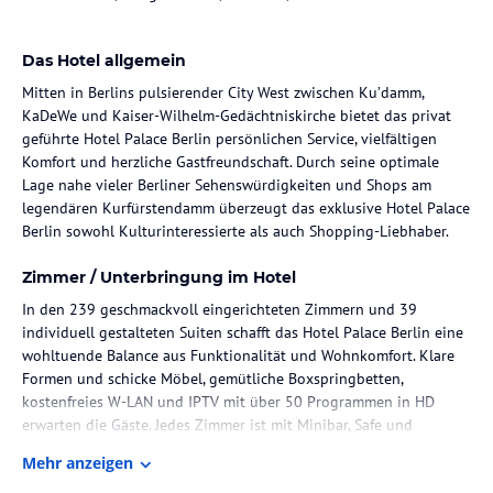
Das Hotel allgemein
Mitten in Berlins pulsierender City West zwischen Ku’damm,
KaDeWe und Kaiser-Wilhelm-Gedächtniskirche bietet das privat
geführte Hotel Palace Berlin persönlichen Service, vielfältigen
Komfort und herzliche Gastfreundschaft. Durch seine optimale
Lage nahe vieler Berliner Sehenswürdigkeiten und Shops am
legendären Kurfürstendamm überzeugt das exklusive Hotel Palace
Berlin sowohl Kulturinteressierte als auch Shopping-Liebhaber.
Zimmer / Unterbringung im Hotel
In den 239 geschmackvoll eingerichteten Zimmern und 39
individuell gestalteten Suiten schafft das Hotel Palace Berlin eine
wohltuende Balance aus Funktionalität und Wohnkomfort. Klare
Formen und schicke Möbel, gemütliche Boxspringbetten,
kostenfreies W-LAN und IPTV mit über 50 Programmen in HD
erwarten die Gäste. Jedes Zimmer ist mit Minibar, Safe und
Schreibtisch ausgestattet.
Mehr anzeigen