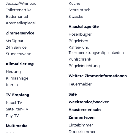
Jacuzzi/Whirlpool
Küche
Toilettenartikel
Schreibtisch
Bademantel
Sitzecke
Kosmetikspiegel
Haushaltsgeräte
Zimmerservice
Hosenbügler
Verfügbar
Bügeleisen
24h Service
Kaffee- und
Teezubereitungsmöglichkeiten
Stundenweise
Kühlschrank
Klimatisierung
Bügeleinrichtung
Heizung
Weitere Zimmerinformationen
Klimaanlage
Feuermelder
Kamin
Safe
TV-Empfang
Weckservice/Wecker
Kabel-TV
Satelliten-TV
Haustiere erlaubt
Pay-TV
Zimmertypen
Einzelzimmer
Multimedia
Doppelzimmer