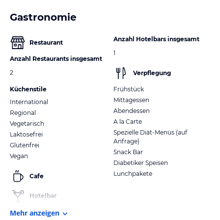
Gastronomie
Anzahl Hotelbars insgesamt
Restaurant
1
Anzahl Restaurants insgesamt
2
Verpflegung
Küchenstile
Frühstück
Mittagessen
International
Abendessen
Regional
A la Carte
Vegetarisch
Spezielle Diät-Menüs (auf
Laktosefrei
Anfrage)
Glutenfrei
Snack Bar
Vegan
Diabetiker Speisen
Lunchpakete
Cafe
Hotelbar
Mehr anzeigen