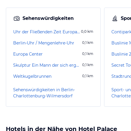
Sehenswürdigkeiten
Spor
Uhr der Fließenden Zeit Europa-Center
0,0
km
Berlin-Uhr / Mengenlehre-Uhr
0,1
km
Buslinie 
Europa Center
0,1
km
Buslinie 
Skulptur Ein Mann der sich ergötzt an einer Blume
0,1
km
Secret To
Weltkugelbrunnen
0,1
km
Stadtrund
Sehenswürdigkeiten in Berlin-
Sport- un
Charlottenburg-Wilmersdorf
Charlott
Hotels in der Nähe von Hotel Palace