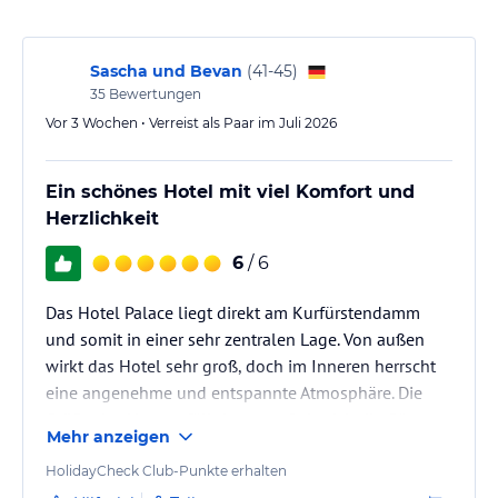
Sonstige Einrichtungen und Services
Unsere Concierges, Mitglieder der renommierten internationalen
Vereinigung Les Clefs d’Or, sind sehr erfreut, Gästen stets einen
Sascha und Bevan
(
41-45
)
individuellen Service während ihres Aufenthalts im Hotel Palace
35
Bewertungen
Berlin zu bieten. Ob Limousinen- und Chauffeurservices,
Vor 3 Wochen • Verreist als Paar im Juli 2026
Fahrradvermietung, Kinderbetreuung, Tickets für
Stadtrundfahrten, Theater und Oper oder Tipps fürs Shopping –
hier bleiben keine Wünsche offen.
Ein schönes Hotel mit viel Komfort und
Hotelgästen stehen zudem Schuhputzservice, Wäscheservice und
Herzlichkeit
Weckdienst zur Verfügung.
6
/ 6
Hinweis:
Allgemeine und unverbindliche
Hoteliers-/Veranstalter-/Kataloginformationen. Alle Angaben
Das Hotel Palace liegt direkt am Kurfürstendamm
ohne Gewähr und ohne Prüfung durch HolidayCheck. Bitte
und somit in einer sehr zentralen Lage. Von außen
lies vor der Buchung die verbindlichen
Angebotsdetails
des
wirkt das Hotel sehr groß, doch im Inneren herrscht
jeweiligen Veranstalters.
eine angenehme und entspannte Atmosphäre. Die
Größe des Hauses fällt kaum auf, da sich die Gäste
Mehr anzeigen
gut verteilen und alles sehr großzügig gestaltet ist.
Dadurch wirkt das Hotel trotz seiner Größe ruhig und
HolidayCheck Club-Punkte erhalten