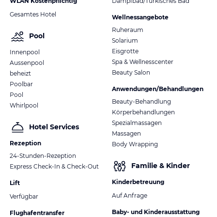
WLAN Kostenpflichtig
Dampfbad/Türkisches Bad
Gesamtes Hotel
Wellnessangebote
Ruheraum
Pool
Solarium
Eisgrotte
Innenpool
Spa & Wellnesscenter
Aussenpool
Beauty Salon
beheizt
Poolbar
Anwendungen/Behandlungen
Pool
Beauty-Behandlung
Whirlpool
Körperbehandlungen
Spezialmassagen
Hotel Services
Massagen
Rezeption
Body Wrapping
24-Stunden-Rezeption
Familie & Kinder
Express Check-In & Check-Out
Kinderbetreuung
Lift
Auf Anfrage
Verfügbar
Baby- und Kinderausstattung
Flughafentransfer