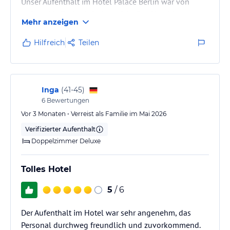
Unser Aufenthalt im Hotel Palace Berlin war von
Anfang bis Ende einfach perfekt. Das Hotel ist
Mehr anzeigen
hochmodern, stilvoll eingerichtet und bietet einen
außergewöhnlich hohen Komfort.
Hilfreich
Teilen
Das Frühstück verdient ein besonderes Lob: eine
fantastische Auswahl, beste Qualität und alles frisch
– besser geht es kaum. Der Sauna- und
Inga
(
41-45
)
Wellnessbereich ist ebenfalls hervorragend, sehr
6
Bewertungen
gepflegt und ideal zum Entspannen nach einem
Vor 3 Monaten • Verreist als Familie im Mai 2026
langen Tag in der Stadt.
Verifizierter Aufenthalt
Doppelzimmer Deluxe
Besonders…
Tolles Hotel
5
/ 6
Der Aufenthalt im Hotel war sehr angenehm, das
Personal durchweg freundlich und zuvorkommend.