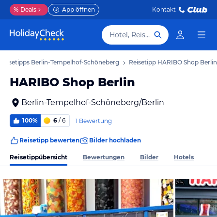
%
Deals
App öffnen
Kontakt
Hotel, Reiseziel
Reisetipps Berlin-Tempelhof-Schöneberg
Reisetipp HARIBO Shop Berlin
HARIBO Shop Berlin
Berlin-Tempelhof-Schöneberg/Berlin
100%
6
/ 6
1 Bewertung
Reisetipp bewerten
Bilder hochladen
Reisetippübersicht
Bewertungen
Bilder
Hotels