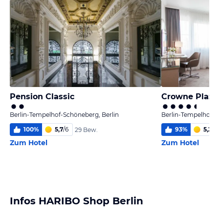
Pension Classic
Berlin-Tempelhof-Schöneberg, Berlin
Berlin-Tempelhof-S
100
%
5,7
/
6
93
%
5,2
/
6
29 Bew.
Zum Hotel
Zum Hotel
Infos HARIBO Shop Berlin