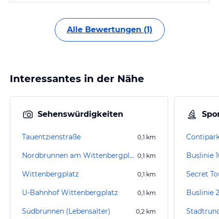
Alle Bewertungen (1)
Interessantes in der Nähe
Sehenswürdigkeiten
Spor
Tauentzienstraße
0,1
km
Nordbrunnen am Wittenbergplatz
Buslinie 
0,1
km
Wittenbergplatz
Secret To
0,1
km
U-Bahnhof Wittenbergplatz
Buslinie 
0,1
km
Südbrunnen (Lebensalter)
Stadtrund
0,2
km