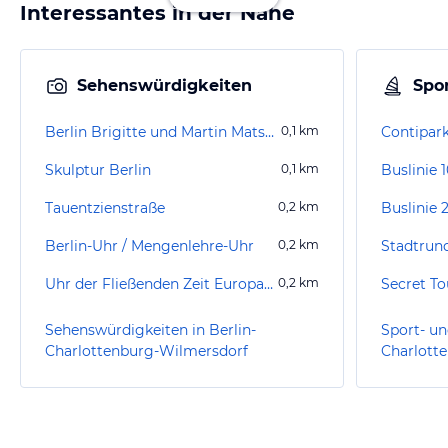
Interessantes in der Nähe
Sehenswürdigkeiten
Spor
Berlin Brigitte und Martin Matschinsky-Denninghoff
0,1
km
Skulptur Berlin
0,1
km
Buslinie 
Tauentzienstraße
0,2
km
Buslinie 
Berlin-Uhr / Mengenlehre-Uhr
0,2
km
Stadtrund
Uhr der Fließenden Zeit Europa-Center
0,2
km
Secret To
Sehenswürdigkeiten in Berlin-
Sport- un
Charlottenburg-Wilmersdorf
Charlott