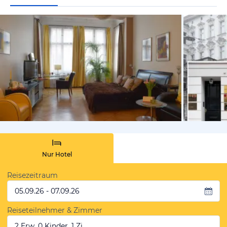
vom Hotelie
Nur Hotel
Reisezeitraum
05.09.26 - 07.09.26
Reiseteilnehmer & Zimmer
2 Erw, 0 Kinder, 1 Zi.