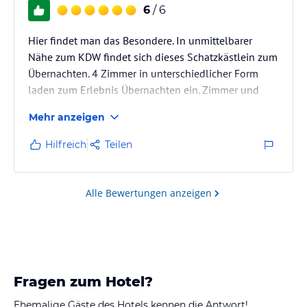
6
/ 6
Hier findet man das Besondere. In unmittelbarer
Nähe zum KDW findet sich dieses Schatzkästlein zum
Übernachten. 4 Zimmer in unterschiedlicher Form
laden zum Erlebnis Übernachten ein. Zimmer und
Bäder sind persönlich und geschmackvoll
Mehr anzeigen
eingerichtet und propper. Hier wird auch in
versteckten Ecken geputzt. Das Frühstück ist fürstlich
Hilfreich
Teilen
und gemütlich. Die Gäste frühstücken gemeinsam an
einem Tisch. Wir sind mit Menschen in ganz
interessante Gespräche gekommen, die wir sonst nie
Alle Bewertungen anzeigen
kennen gelernt hätten. Nachteil: Das…
Fragen zum Hotel?
Ehemalige Gäste des Hotels kennen die Antwort!