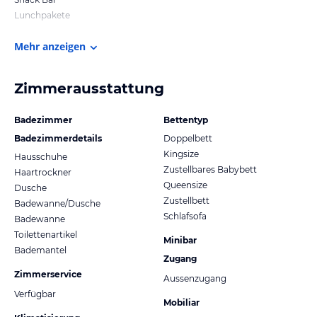
Lunchpakete
Mehr anzeigen
Zimmerausstattung
Badezimmer
Bettentyp
Badezimmerdetails
Doppelbett
Kingsize
Hausschuhe
Zustellbares Babybett
Haartrockner
Queensize
Dusche
Zustellbett
Badewanne/Dusche
Schlafsofa
Badewanne
Toilettenartikel
Minibar
Bademantel
Zugang
Zimmerservice
Aussenzugang
Verfügbar
Mobiliar