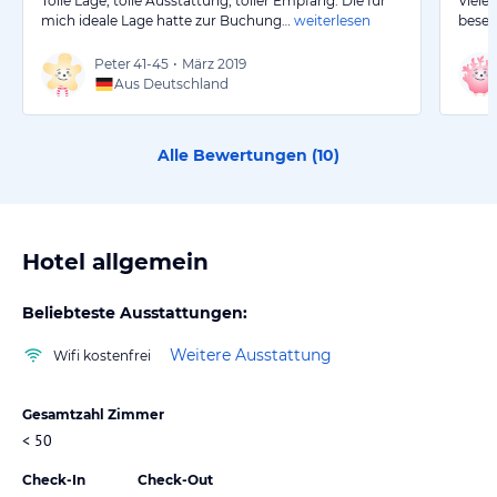
Tolle Lage, tolle Ausstattung, toller Empfang. Die für
Viele
mich ideale Lage hatte zur Buchung…
weiterlesen
besee
Peter
41-45
•
März 2019
Aus Deutschland
Alle Bewertungen (
10
)
Hotel allgemein
Beliebteste Ausstattungen:
Weitere Ausstattung
Wifi kostenfrei
Gesamtzahl Zimmer
< 50
Check-In
Check-Out