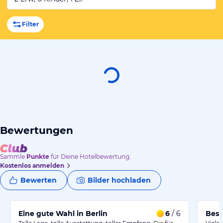
Filter
Bewertungen
Sammle
Punkte
für Deine Hotelbewertung.
Kostenlos anmelden
Bewerten
Bilder hochladen
Eine gute Wahl in Berlin
6
/ 6
Bese