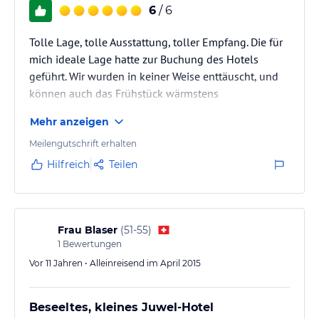
6
/ 6
Herzlichst, Ihre Gastgeberin
Tolle Lage, tolle Ausstattung, toller Empfang. Die für
Sabine Knoll
mich ideale Lage hatte zur Buchung des Hotels
Die Lage des Hotels
geführt. Wir wurden in keiner Weise enttäuscht, und
können auch das Frühstück wärmstens
Auf Grund der sehr zentralen City Lage in Charlottenburg unweit
des KaDeWe's ist das mittendrin der perfekte Ausgangspunkt für
weiterempfehlen.
Mehr anzeigen
Ihren Berlin Besuch. Egal ob Kultur-, Shopping- oder Messereise,
sie erreichen alle Sehenswürdigkeiten, Szene-Bezirke oder
Meilengutschrift erhalten
Tagungsorte innerhalb kurzer Zeit mit den öffentlichen
Hilfreich
Teilen
Verkehrsmitteln von Berlin.
Zimmer / Unterbringung im Hotel
Das Boutique Hotel mittendrin besticht durch seine 4
Frau Blaser
(
51-55
)
individuellen Gästezimmer die mit Stuck und Parkettboden,
1
Bewertungen
warmen Farben, stilvollen Möbeln und wechselnden
Kunstexponaten ausgestattet sind. Das Romantik-, das Moderne-,
Vor 11 Jahren • Alleinreisend im April 2015
das Klassiko- und das Mediterrano Zimmer laden jeden Gast zum
entspannen und wohlfühlen ein.
Beseeltes, kleines Juwel-Hotel