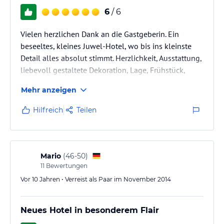
Die Kunstexponate der Künstlerin Petra Pawlofsky verleihen den
6
/ 6
Zimmern und mittendrin noch eine zusätzliche Besonderheit. Alle
Bilder sind käuflich zu erwerben.
Vielen herzlichen Dank an die Gastgeberin. Ein
beseeltes, kleines Juwel-Hotel, wo bis ins kleinste
Hinweis:
Allgemeine und unverbindliche
Hoteliers-/Veranstalter-/Kataloginformationen. Alle Angaben
Detail alles absolut stimmt. Herzlichkeit, Ausstattung,
ohne Gewähr und ohne Prüfung durch HolidayCheck. Bitte
liebevoll gestaltete Dekoration, Lage, Frühstück,
lies vor der Buchung die verbindlichen
Angebotsdetails
des
Zimmer. Da ich viel und oft reise, sind mir die
jeweiligen Veranstalters.
Mehr anzeigen
herkömmlichen Hotels nicht mehr dienlich.
Nochmals herzliche Dank für den Aufenthalt in dieser
Hilfreich
Teilen
kleinen Oase
G. Blaser aus der Schweiz
Mario
(
46-50
)
11
Bewertungen
Vor 10 Jahren • Verreist als Paar im November 2014
Neues Hotel in besonderem Flair