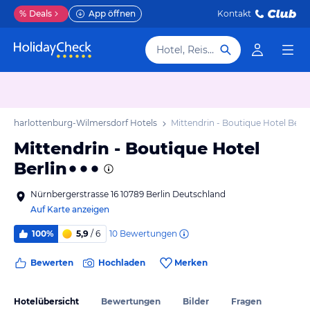
%
Deals
App öffnen
Kontakt
Hotel, Reiseziel
in-Charlottenburg-Wilmersdorf Hotels
Mittendrin - Boutique Hotel Berli
Mittendrin - Boutique Hotel
Berlin
Nürnbergerstrasse 16 10789 Berlin Deutschland
Auf Karte anzeigen
10
Bewertungen
100%
5,9
/ 6
Bewerten
Hochladen
Merken
Hotelübersicht
Bewertungen
Bilder
Fragen