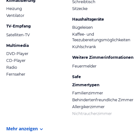
Klimatisierung
Schreibtisch
Heizung
Sitzecke
Ventilator
Haushaltsgeräte
TV-Empfang
Bügeleisen
Kaffee- und
Satelliten-TV
Teezubereitungsmöglichkeiten
Multimedia
Kühlschrank
DVD-Player
Weitere Zimmerinformationen
CD-Player
Feuermelder
Radio
Fernseher
Safe
Zimmertypen
Familienzimmer
Behindertenfreundliche Zimmer
Allergikerzimmer
Nichtraucherzimmer
Mehr anzeigen