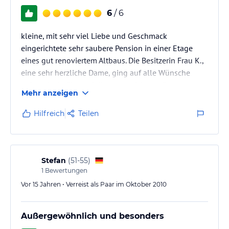
6
/ 6
kleine, mit sehr viel Liebe und Geschmack
eingerichtete sehr saubere Pension in einer Etage
eines gut renoviertem Altbaus. Die Besitzerin Frau K.,
eine sehr herzliche Dame, ging auf alle Wünsche
sofort ein, ja übertraf diese von sich aus. Das
Mehr anzeigen
Frühstück fand im Wohn-Esszimmer an einem
großen, stets liebevoll gedecktem Tisch statt und
Hilfreich
Teilen
ließ keine Wünsche offen. Meine Schwester und ich
fühlten uns nicht wie in einem Hotel, sondern durch
die nette persönliche Art der Besitzerin und das
Ambiente wie zu Hause. Obwohl wir…
Stefan
(
51-55
)
1
Bewertungen
Vor 15 Jahren • Verreist als Paar im Oktober 2010
Außergewöhnlich und besonders