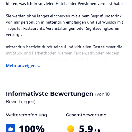
bieten, was ich in so vielen Hotels oder Pensionen vermisst habe.
Sie werden ohne langes einchecken mit einem Begrüßungsdrink
von mir persönlich in mittendrin empfangen und auf Wunsch mit
Tipps für Restaurants, Veranstaltungen oder Sightseeingtouren
versorgt.
mittendrin besticht durch seine 4 individuellen Gästezimmer die
mit Stuck und Parkettboden, warmen Farben, stilvollen Möbeln
und wechselnden Kunstexponaten ausgestattet sind. Die
Kunstexponate der Künstlerin Petra Pawlofsky verleihen den
Mehr anzeigen
Zimmern und mittendrin noch eine zusätzliche Besonderheit. Alle
Bilder sind käuflich zu erwerben. Infos über die Künstlerin
erhalten Sie unter http://pawlo.wordpress.com. Alle Zimmer laden
zum entspannen und wohlfühlen ein. Hochwertige Matratzen,
Informativste Bewertungen
(von
10
frische Blumen, ausgesuchte CDs, Kerzen und interessante
Bewertungen)
Bildbände tun ihr übriges dazu, nach einem anstrengenden
Arbeitstag, Tagung oder Sightseeingprogramm zu verweilen und
zu genießen.
Weiterempfehlung
Gesamtbewertung
Am nächsten Morgen erwartet Sie im Berliner Zimmer ein üppig
100
%
5,9
gedeckter Frühstückstisch an dem Sie mit frischen Produkten
/ 6