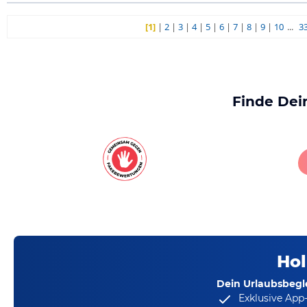
[1]
|
2
|
3
|
4
|
5
|
6
|
7
|
8
|
9
|
10
...
3
Finde Dei
Hol
Dein Urlaubsbegle
Exklusive App