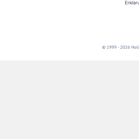
Erklär
© 1999 - 2026 Holi