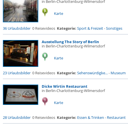
in Berlin-Charlottenburg-Wilmersdorf
Karte
36 Urlaubsbilder
0 Reisevideos
Kategorie:
Sport & Freizeit
-
Sonstiges
Ausstellung The Story of Berlin
in Berlin-Charlottenburg-Wilmersdorf
Karte
23 Urlaubsbilder
0 Reisevideos
Kategorie:
Sehenswürdigke...
-
Museum
Dicke Wirtin Restaurant
in Berlin-Charlottenburg-Wilmersdorf
Karte
28 Urlaubsbilder
0 Reisevideos
Kategorie:
Essen & Trinken
-
Restaurant