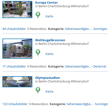
Europa Center
in Berlin-Charlottenburg-Wilmersdorf
Karte
84 Urlaubsbilder
0 Reisevideos
Kategorie:
Sehenswürdigke...
-
Sonstiges
Weltkugelbrunnen
in Berlin-Charlottenburg-Wilmersdorf
Karte
71 Urlaubsbilder
0 Reisevideos
Kategorie:
Sehenswürdigke...
-
Denkmal
Olympiastadion
in Berlin-Charlottenburg-Wilmersdorf
Karte
133 Urlaubsbilder
0 Reisevideos
Kategorie:
Sehenswürdigke...
-
Sonstige