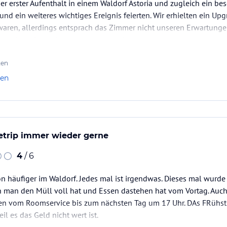
er erster Aufenthalt in einem Waldorf Astoria und zugleich ein b
nd ein weiteres wichtiges Ereignis feierten. Wir erhielten ein Upgr
aren, allerdings entsprach das Zimmer nicht unseren Erwartungen
und der Fernseher war so weit entfernt, dass man kaum etwas…
ten
len
etrip immer wieder gerne
4
/ 6
on häufiger im Waldorf. Jedes mal ist irgendwas. Dieses mal wurde
 man den Müll voll hat und Essen dastehen hat vom Vortag. Auc
en vom Roomservice bis zum nächsten Tag um 17 Uhr. DAs FRühs
il es das Geld nicht wert ist.