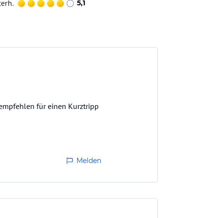
terh.
5,1
 empfehlen für einen Kurztripp
Melden