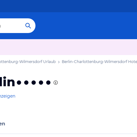
lottenburg-Wilmersdorf Urlaub
Berlin-Charlottenburg-Wilmersdorf Hote
lin
nzeigen
en