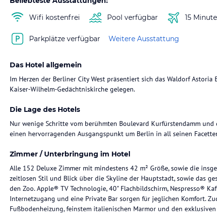
Beliebteste Ausstattungen:
Wifi kostenfrei
Pool verfügbar
15 Minut
Parkplätze verfügbar
Weitere Ausstattung
Das Hotel allgemein
Im Herzen der Berliner City West präsentiert sich das Waldorf Astoria 
Kaiser-Wilhelm-Gedächtniskirche gelegen.
Die Lage des Hotels
Nur wenige Schritte vom berühmten Boulevard Kurfürstendamm und d
einen hervorragenden Ausgangspunkt um Berlin in all seinen Facetten
Zimmer / Unterbringung im Hotel
Alle 152 Deluxe Zimmer mit mindestens 42 m² Größe, sowie die insg
zeitlosen Stil und Blick über die Skyline der Hauptstadt, sowie das g
den Zoo. Apple® TV Technologie, 40" Flachbildschirm, Nespresso® Kaf
Internetzugang und eine Private Bar sorgen für jeglichen Komfort. 
Fußbodenheizung, feinstem italienischen Marmor und den exklusiven W