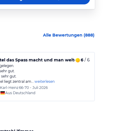
Alle Bewertungen (
888
)
tel das Spass macht und man weiter empfehlen
6
/ 6
Nicht auf d
 gelegen.
Wir haben vier
sehr gut.
und als Hilton
sehr gut.
l liegt zentral am…
weiterlesen
Karl-Heinz
66-70
•
Juli 2026
Urlaub
Aus Deutschland