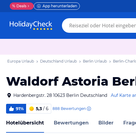
%
Deals
App herunterladen
Europa Urlaub
Deutschland Urlaub
Berlin Urlaub
Berlin-Char
Waldorf Astoria Ber
Hardenbergstr. 28 10623 Berlin Deutschland
Auf Karte a
91%
5,3
/ 6
888
Bewertungen
Hotelübersicht
Bewertungen
Bilder
Frag