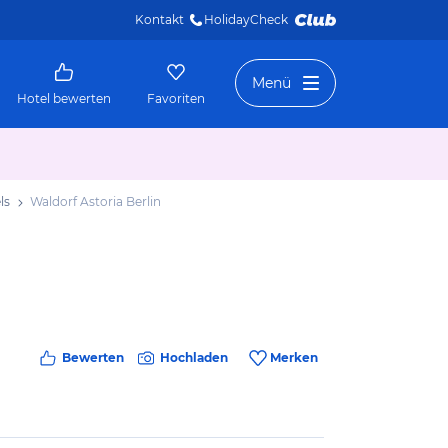
Kontakt
HolidayCheck 
Menü
Hotel bewerten
Favoriten
ls
Waldorf Astoria Berlin
Bewerten
Hochladen
Merken