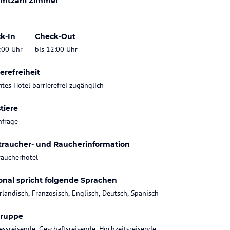
mtzahl Zimmer
k-In
Check-Out
:00 Uhr
bis 12:00 Uhr
erefreiheit
tes Hotel barrierefrei zugänglich
tiere
nfrage
traucher- und Raucherinformation
raucherhotel
onal spricht folgende Sprachen
rländisch, Französisch, Englisch, Deutsch, Spanisch
gruppe
essreisende, Geschäftsreisende, Hochzeitsreisende,