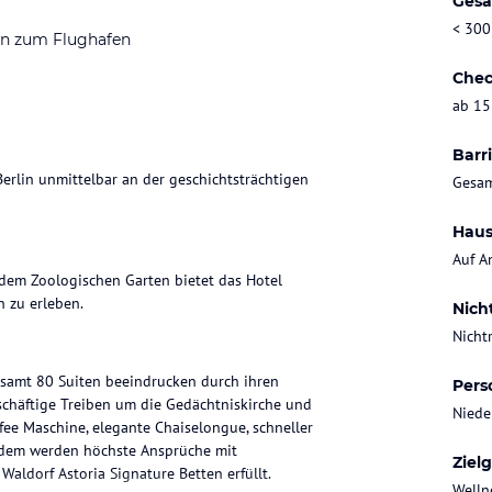
Gesa
< 300
en zum Flughafen
Chec
ab 15
Barri
Berlin unmittelbar an der geschichtsträchtigen
Gesam
Haus
Auf A
em Zoologischen Garten bietet das Hotel
 zu erleben.
Nich
Nicht
esamt 80 Suiten beeindrucken durch ihren
Pers
eschäftige Treiben um die Gedächtniskirche und
Niede
fee Maschine, elegante Chaiselongue, schneller
Zudem werden höchste Ansprüche mit
Ziel
aldorf Astoria Signature Betten erfüllt.
Welln