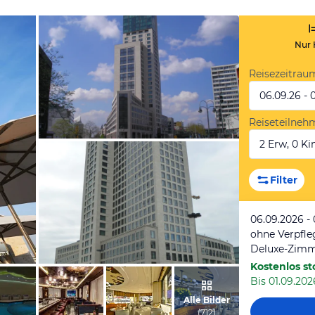
Nur 
Reisezeitrau
06.09.26 - 
Reiseteilneh
2 Erw, 0 Kin
von Ralf, April 2014
Filter
06.09.2026 -
ohne Verpfl
Kostenlos st
Bis 01.09.202
von Uwe, Oktober 2014
Alle Bilder
(
712
)