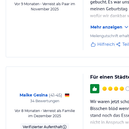
gebucht. Es war uns
Vor 9 Monaten • Verreist als Paar im
meinen Geburtstag u
November 2025
wofür wir dankbar w
einem großen Raum 
Mehr anzeigen
Meilengutschrift erhal
Hilfreich
Tei
Für einen Städt
Maike Gesina
(
41-45
)
Wir waren jetzt sch
34
Bewertungen
Bisschen blöd wenn
Vor 8 Monaten • Verreist als Familie
stand noch das Ess
im Dezember 2025
nicht in Anspruch we
Verifizierter Aufenthalt