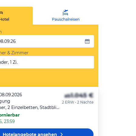
Hotel
Pauschalreisen
m
08.09.26
mer & Zimmer
der, 1 Zi.
1.045 €
 08.09.2026
ab
egung
2 ERW • 2 Nächte
Deluxe-Zimmer, 2 Einzelbetten, Stadtblick
ornierbar
6, 23:59
Hotelangebote
ansehen