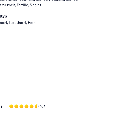
 zu zweit, Familie, Singles
ltyp
hotel, Luxushotel, Hotel
ie
5,3