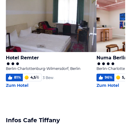
Hotel Remter
Numa Berlin
Berlin-Charlottenburg-Wilmersdorf, Berlin
Berlin-Charlottenb
81
%
4,5
/
6
96
%
5,5
/
6
3 Bew.
Zum Hotel
Zum Hotel
Infos Cafe Tiffany