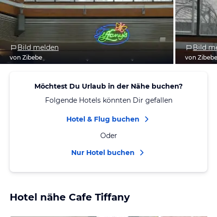
Bild melden
Bild m
von Zibebe
von Zibeb
Möchtest Du Urlaub in der Nähe buchen?
Folgende Hotels könnten Dir gefallen
Hotel & Flug buchen
Oder
Nur Hotel buchen
Hotel nähe Cafe Tiffany