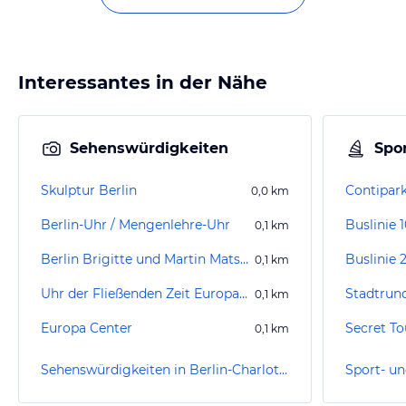
Interessantes in der Nähe
Sehenswürdigkeiten
Spor
Skulptur Berlin
0,0
km
Berlin-Uhr / Mengenlehre-Uhr
Buslinie 
0,1
km
Berlin Brigitte und Martin Matschinsky-Denninghoff
Buslinie 
0,1
km
Uhr der Fließenden Zeit Europa-Center
Stadtrund
0,1
km
Europa Center
Secret To
0,1
km
Sehenswürdigkeiten in Berlin-Charlottenburg-Wilmersdorf