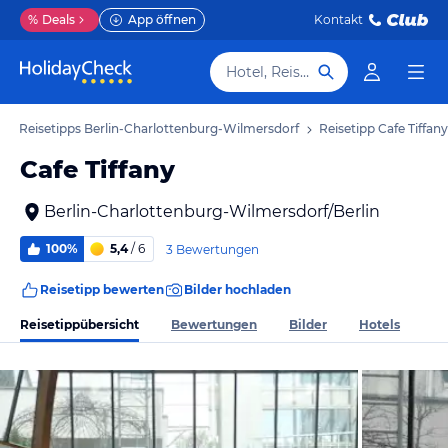
%
Deals
App öffnen
Kontakt
Hotel, Reiseziel
Reisetipps Berlin-Charlottenburg-Wilmersdorf
Reisetipp Cafe Tiffany
Cafe Tiffany
Berlin-Charlottenburg-Wilmersdorf/Berlin
100%
5,4
/ 6
3 Bewertungen
Reisetipp bewerten
Bilder hochladen
Reisetippübersicht
Bewertungen
Bilder
Hotels