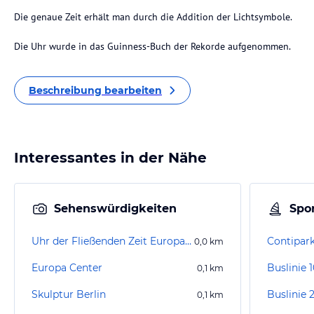
Die genaue Zeit erhält man durch die Addition der Lichtsymbole.
Die Uhr wurde in das Guinness-Buch der Rekorde aufgenommen.
Beschreibung bearbeiten
Interessantes in der Nähe
Sehenswürdigkeiten
Spor
Uhr der Fließenden Zeit Europa-Center
0,0
km
Europa Center
Buslinie 
0,1
km
Skulptur Berlin
Buslinie 
0,1
km