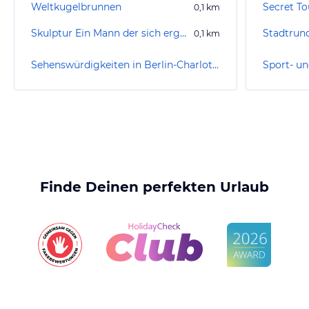
Weltkugelbrunnen
Secret To
0,1
km
Skulptur Ein Mann der sich ergötzt an einer Blume
Stadtrund
0,1
km
Sehenswürdigkeiten in Berlin-Charlottenburg-Wilmersdorf
Finde Deinen perfekten Urlaub