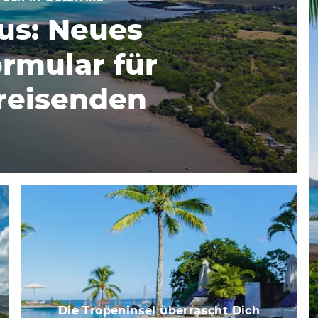
us: Neues
ormular für
nreisenden
Die Tropeninsel überrascht Dich