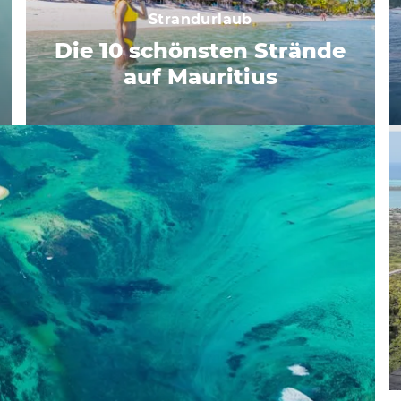
Strandurlaub
Die 10 schönsten Strände
auf Mauritius