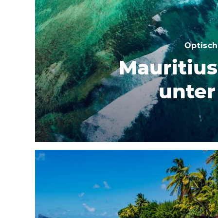
Optisc
Mauritius
unter