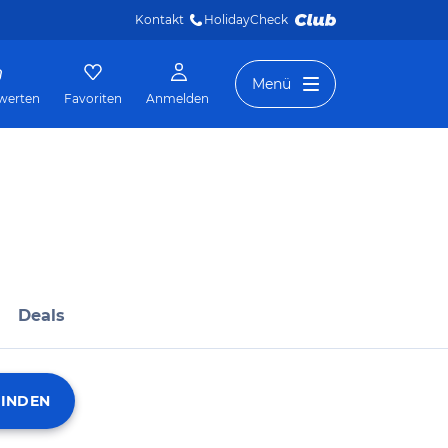
Kontakt
HolidayCheck 
Menü
werten
Favoriten
Anmelden
Deals