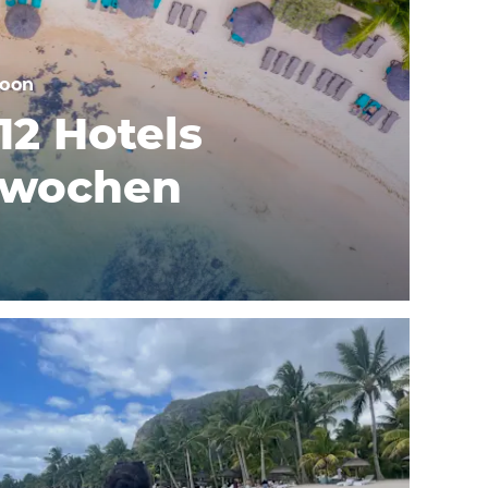
oon
12 Hotels
erwochen