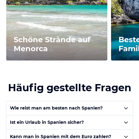
Schöne Strände auf
Beste
Menorca
Fami
Häufig gestellte Fragen
Wie reist man am besten nach Spanien?
Ist ein Urlaub in Spanien sicher?
Kann man in Spanien mit dem Euro zahlen?