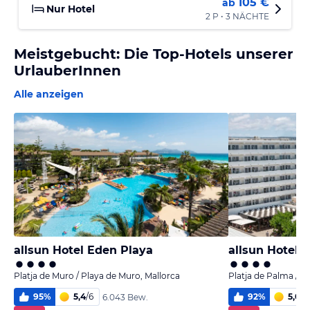
105 €
ab
Nur Hotel
2 P • 3 NÄCHTE
Meistgebucht: Die Top-Hotels unserer
UrlauberInnen
Alle anzeigen
allsun Hotel Eden Playa
allsun Hotel K
Platja de Muro / Playa de Muro, Mallorca
Platja de Palma / P
95
%
5,4
/
6
92
%
5,0
/
6
6.043 Bew.