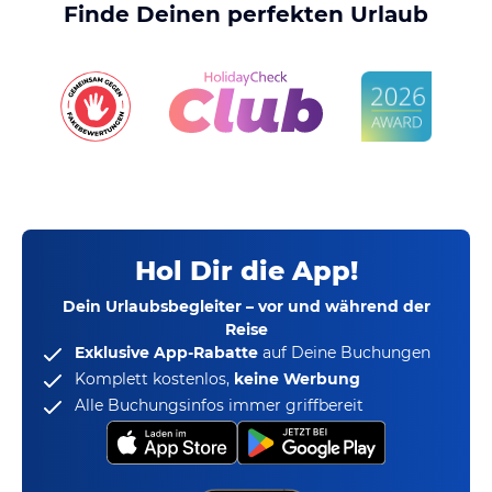
Finde Deinen perfekten Urlaub
Hol Dir die App!
Dein Urlaubsbegleiter – vor und während der
Reise
Exklusive App-Rabatte
auf Deine Buchungen
Komplett kostenlos,
keine Werbung
Alle Buchungsinfos immer griffbereit