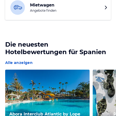
Mietwagen
Angebote finden
Die neuesten
Hotelbewertungen für
Spanien
Alle anzeigen
Abora Interclub Atlantic by Lopesan Hotels
P