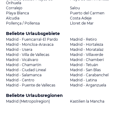
Orihuela
Corralejo
Salou
Playa Blanca
Puerto del Carmen
Alcudia
Costa Adeje
Pollença / Pollensa
Lloret de Mar
Beliebte Urlaubsgebiete
Madrid - Fuencarral-El Pardo
Madrid - Retiro
Madrid - Moncloa-Aravaca
Madrid - Hortaleza
Madrid - Usera
Madrid - Moratalaz
Madrid - Villa de Vallecas
Madrid - Villaverde
Madrid - Vicálvaro
Madrid - Chamberí
Madrid - Chamartín
Madrid - Tetuán
Madrid - Ciudad Lineal
Madrid - San Blas
Madrid - Salamanca
Madrid - Carabanchel
Madrid - Centro
Madrid - Latina
Madrid - Puente de Vallecas
Madrid - Arganzuela
Beliebte Urlaubsregionen
Madrid (Metropolregion)
Kastilien la Mancha