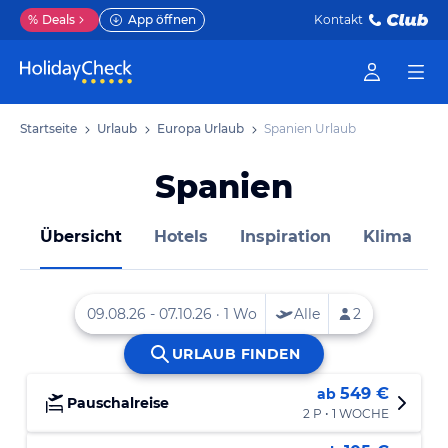
%
Deals
App öffnen
Kontakt
Startseite
Urlaub
Europa Urlaub
Spanien Urlaub
Spanien
Übersicht
Hotels
Inspiration
Klima
549 €
ab
Pauschalreise
2 P • 1 WOCHE