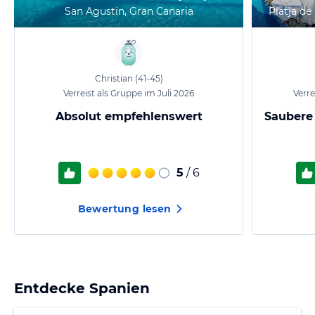
San Agustin, Gran Canaria
Platja de
Christian
(41-45)
Verreist als Gruppe im Juli 2026
Verre
Absolut empfehlenswert
Saubere
5
/ 6
Bewertung lesen
Entdecke
Spanien