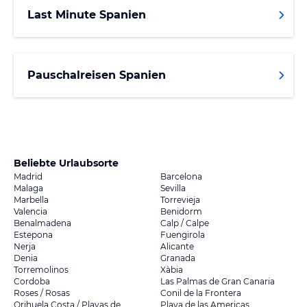
Last Minute Spanien
Pauschalreisen Spanien
Beliebte Urlaubsorte
Madrid
Barcelona
Malaga
Sevilla
Marbella
Torrevieja
Valencia
Benidorm
Benalmadena
Calp / Calpe
Estepona
Fuengirola
Nerja
Alicante
Denia
Granada
Torremolinos
Xàbia
Cordoba
Las Palmas de Gran Canaria
Roses / Rosas
Conil de la Frontera
Orihuela Costa / Playas de
Playa de las Americas