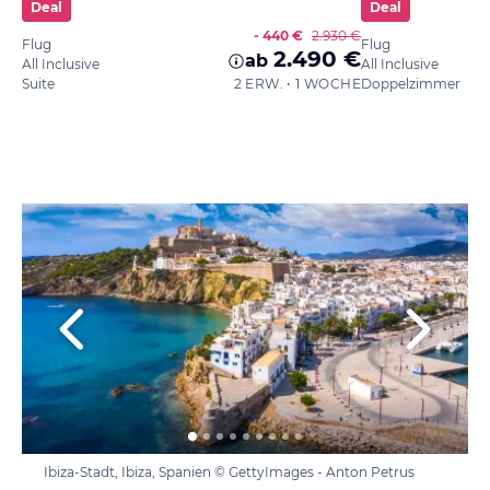
Deal
Deal
- 440 €
2.930 €
Flug
Flug
2.490 €
ab
All Inclusive
All Inclusive
Suite
2 ERW. • 1 WOCHE
Doppelzimmer
Ibiza-Stadt, Ibiza, Spanien © GettyImages - Anton Petrus