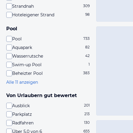
Strandnah
309
Hoteleigener Strand
98
Pool
Pool
733
Aquapark
82
Wasserrutsche
42
Swim-up Pool
1
Beheizter Pool
383
Alle 11 anzeigen
Von Urlaubern gut bewertet
Ausblick
201
Parkplatz
213
Radfahren
130
Über 5,0 von 6
655