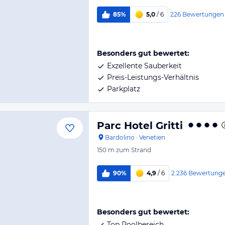
226
Bewertungen
85%
5,0
/ 6
Besonders gut bewertet:
Exzellente Sauberkeit
Preis-Leistungs-Verhältnis
Parkplatz
Parc Hotel Gritti
Bardolino
·
Venetien
150 m
zum Strand
2.236
Bewertung
90%
4,9
/ 6
Besonders gut bewertet:
Top Poolbereich