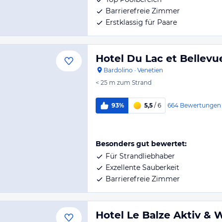
Barrierefreie Zimmer
Erstklassig für Paare
Hotel Du Lac et Bellevu
Bardolino
·
Venetien
< 25 m
zum Strand
664
Bewertungen
93%
5,5
/ 6
Besonders gut bewertet:
Für Strandliebhaber
Exzellente Sauberkeit
Barrierefreie Zimmer
Hotel Le Balze Aktiv & 