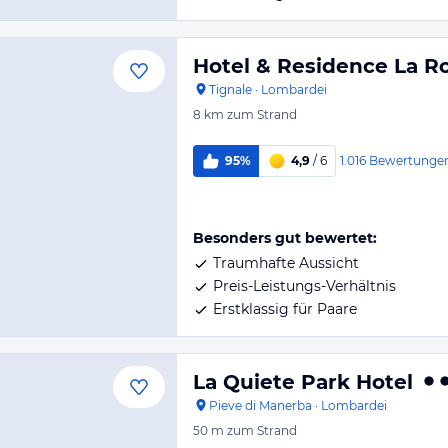
Hotel & Residence La R
Tignale
·
Lombardei
8 km
zum Strand
1.016
Bewertunge
95%
4,9
/ 6
Besonders gut bewertet:
Traumhafte Aussicht
Preis-Leistungs-Verhältnis
Erstklassig für Paare
La Quiete Park Hotel
Pieve di Manerba
·
Lombardei
50 m
zum Strand