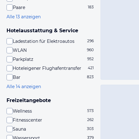
Paare
183
Alle 13 anzeigen
Hotelausstattung & Service
Ladestation für Elektroautos
296
WLAN
960
Parkplatz
952
Hoteleigener Flughafentransfer
421
Bar
823
Alle 14 anzeigen
Freizeitangebote
Wellness
573
Fitnesscenter
262
Sauna
303
Wassersport
379