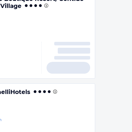
Village
elliHotels
n