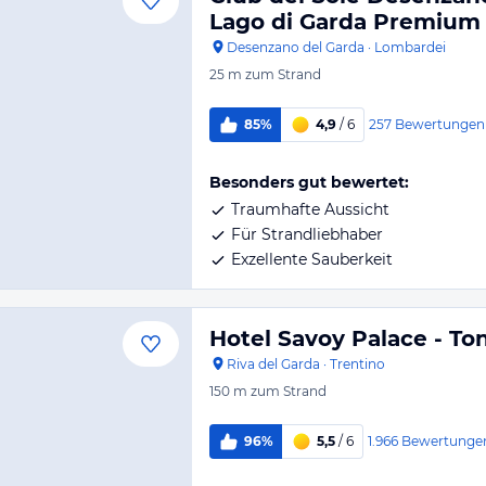
Lago di Garda Premium 
Desenzano del Garda
·
Lombardei
25 m
zum Strand
257
Bewertungen
85%
4,9
/ 6
Besonders gut bewertet:
Traumhafte Aussicht
Für Strandliebhaber
Exzellente Sauberkeit
Hotel Savoy Palace - Ton
Riva del Garda
·
Trentino
150 m
zum Strand
1.966
Bewertunge
96%
5,5
/ 6