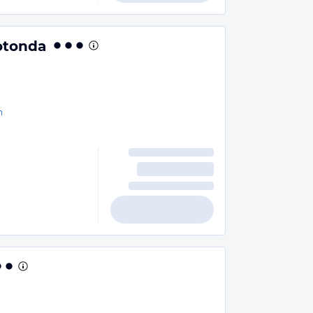
otonda
n