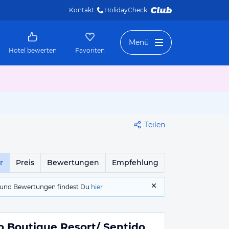
Kontakt
HolidayCheck 
Menü
Hotel bewerten
Favoriten
Teilen
r
Preis
Bewertungen
Empfehlung
gs und Bewertungen findest Du
hier
o Boutique Resort/ Sentido