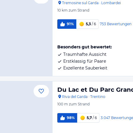
Tremosine sul Garda
·
Lombardei
10 km
zum Strand
753
Bewertungen
91%
5,3
/ 6
Besonders gut bewertet:
Traumhafte Aussicht
Erstklassig für Paare
Exzellente Sauberkeit
Du Lac et Du Parc Gran
Riva del Garda
·
Trentino
100 m
zum Strand
3.047
Bewertung
98%
5,7
/ 6