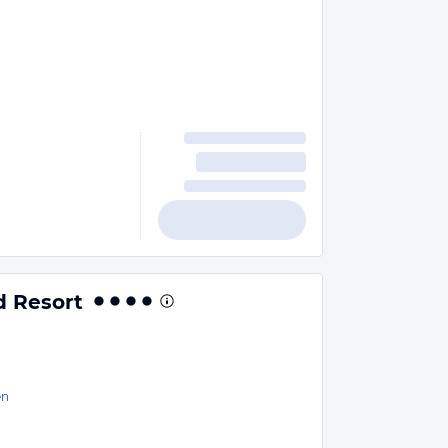
d Resort
en