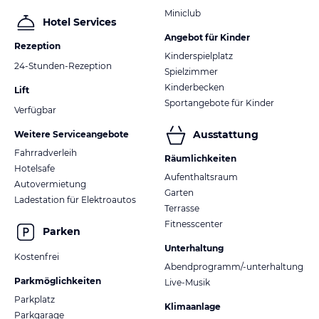
Miniclub
Hotel Services
Angebot für Kinder
Rezeption
Kinderspielplatz
24-Stunden-Rezeption
Spielzimmer
Kinderbecken
Lift
Sportangebote für Kinder
Verfügbar
Ausstattung
Weitere Serviceangebote
Fahrradverleih
Räumlichkeiten
Hotelsafe
Aufenthaltsraum
Autovermietung
Garten
Ladestation für Elektroautos
Terrasse
Fitnesscenter
Parken
Unterhaltung
Kostenfrei
Abendprogramm/-unterhaltung
Parkmöglichkeiten
Live-Musik
Parkplatz
Klimaanlage
Parkgarage