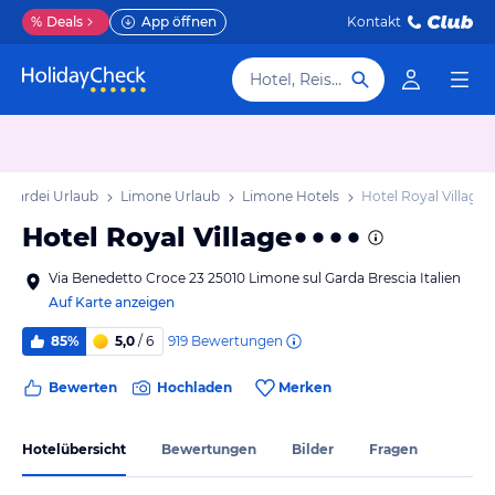
%
Deals
App öffnen
Kontakt
Hotel, Reiseziel
bardei Urlaub
Limone Urlaub
Limone Hotels
Hotel Royal Village
Hotel Royal Village
Via Benedetto Croce 23 25010 Limone sul Garda Brescia Italien
Auf Karte anzeigen
919
Bewertungen
85%
5,0
/ 6
Bewerten
Hochladen
Merken
Hotelübersicht
Bewertungen
Bilder
Fragen