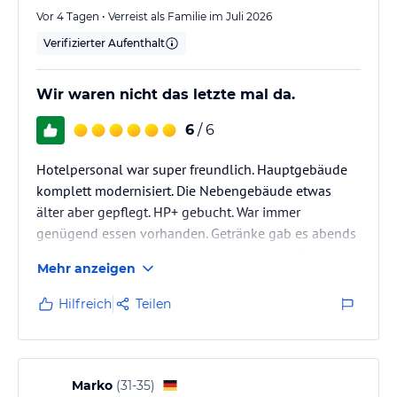
Vor 4 Tagen • Verreist als Familie im Juli 2026
Verifizierter Aufenthalt
Wir waren nicht das letzte mal da.
6
/ 6
Hotelpersonal war super freundlich. Hauptgebäude
komplett modernisiert. Die Nebengebäude etwas
älter aber gepflegt. HP+ gebucht. War immer
genügend essen vorhanden. Getränke gab es abends
leider nur Wasser und Wein. Softdrinks und Bier
Mehr anzeigen
wären wünschenswert gewesen. Aber alles in allem
super.
Hilfreich
Teilen
Marko
(
31-35
)