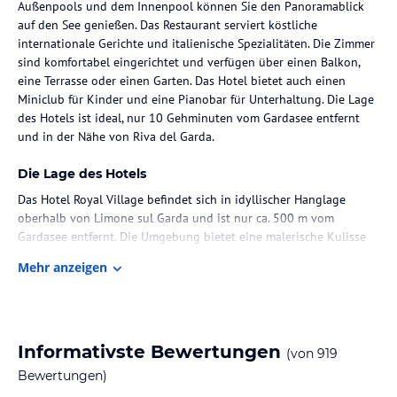
Außenpools und dem Innenpool können Sie den Panoramablick
auf den See genießen. Das Restaurant serviert köstliche
internationale Gerichte und italienische Spezialitäten. Die Zimmer
sind komfortabel eingerichtet und verfügen über einen Balkon,
eine Terrasse oder einen Garten. Das Hotel bietet auch einen
Miniclub für Kinder und eine Pianobar für Unterhaltung. Die Lage
des Hotels ist ideal, nur 10 Gehminuten vom Gardasee entfernt
und in der Nähe von Riva del Garda.
Die Lage des Hotels
Das Hotel Royal Village befindet sich in idyllischer Hanglage
oberhalb von Limone sul Garda und ist nur ca. 500 m vom
Gardasee entfernt. Die Umgebung bietet eine malerische Kulisse
und die Möglichkeit, die Natur und die Schönheit des Sees zu
Mehr anzeigen
erkunden. Das Stadtzentrum von Limone ist nur 600 m entfernt
und bietet eine Vielzahl von Geschäften, Restaurants und
Sehenswürdigkeiten.
Zimmer / Unterbringung im Hotel
Informativste Bewertungen
(von
919
Das Hotel verfügt über 226 Zimmer, die sich auf fünf
Bewertungen)
Hauptgebäude verteilen. Die Zimmer sind komfortabel und bieten