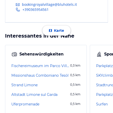
bookingroyalvillage@bluhotels.it
+390365954561
Karte
Interessantes in der Nähe
Sehenswürdigkeiten
Spor
Fischereimuseum im Parco Villa Boghi
0,3
km
Parkplat
Missionshaus Comboniano Tesöl
0,5
km
SKYclimb
Strand Limone
0,5
km
Stadtrun
Altstadt Limone sul Garda
0,5
km
Parkplatz
Uferpromenade
0,5
km
Surfen