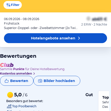
Filter
ab
611 €
06.09.2026 - 08.09.2026
Frühstück
2 ERW • 2 Nächte
Superior-Doppel- oder -Zweibettzimmer (2x TwinBed)
Hotelangebote
ansehen
Bewertungen
Sammle
Punkte
für Deine Hotelbewertung.
Kostenlos anmelden
Bewerten
Bilder hochladen
5,0
Gut
/ 6
Top 
Besonders gut bewertet:
Sehr 
Top Poolbereich
Das E