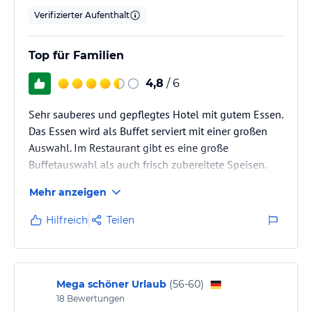
Hinweis:
Verfasst von HolidayCheck mit Hilfe von KI. Alle
Verifizierter Aufenthalt
Angaben ohne Gewähr. Bitte lies vor der Buchung die
verbindlichen
Angebotsdetails
des jeweiligen Veranstalters.
Top für Familien
4,8
/ 6
Sehr sauberes und gepflegtes Hotel mit gutem Essen.
Das Essen wird als Buffet serviert mit einer großen
Auswahl. Im Restaurant gibt es eine große
Buffetauswahl als auch frisch zubereitete Speisen.
Die Hotelanlage ist gepflegt. Mit 3 Ausenpools und
Mehr anzeigen
ein Innenpool ist für Badespaß gesorgt. Teils sehr
modern ausgestattet. Im Altbau müssten die Bäder
Hilfreich
Teilen
mal renoviert werden. Der Neubau ist sehr schön.
Sehr viele Familien mit Kindern sind hier vor Ort. Die
Kinder haben hier immer was zu tun!
Mega schöner Urlaub
(
56-60
)
18
Bewertungen