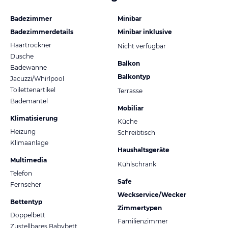
Badezimmer
Minibar
Badezimmerdetails
Minibar inklusive
Haartrockner
Nicht verfügbar
Dusche
Balkon
Badewanne
Balkontyp
Jacuzzi/Whirlpool
Toilettenartikel
Terrasse
Bademantel
Mobiliar
Klimatisierung
Küche
Heizung
Schreibtisch
Klimaanlage
Haushaltsgeräte
Multimedia
Kühlschrank
Telefon
Safe
Fernseher
Weckservice/Wecker
Bettentyp
Zimmertypen
Doppelbett
Familienzimmer
Zustellbares Babybett