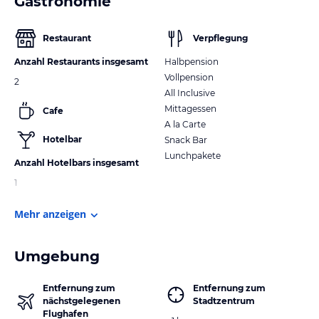
Gastronomie
Restaurant
Verpflegung
Anzahl Restaurants insgesamt
Halbpension
Vollpension
2
All Inclusive
Mittagessen
Cafe
A la Carte
Hotelbar
Snack Bar
Lunchpakete
Anzahl Hotelbars insgesamt
1
Mehr anzeigen
Umgebung
Entfernung zum
Entfernung zum
nächstgelegenen
Stadtzentrum
Flughafen