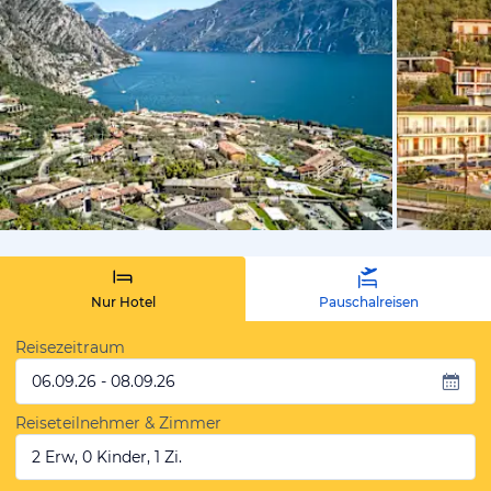
vom Hotelie
Nur Hotel
Pauschalreisen
Reisezeitraum
06.09.26 - 08.09.26
Reiseteilnehmer & Zimmer
2 Erw, 0 Kinder, 1 Zi.