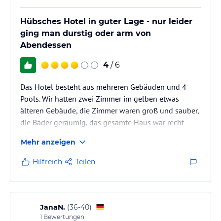
Hübsches Hotel in guter Lage - nur leider
ging man durstig oder arm von
Abendessen
4
/ 6
Das Hotel besteht aus mehreren Gebäuden und 4
Pools. Wir hatten zwei Zimmer im gelben etwas
älteren Gebäude, die Zimmer waren groß und sauber,
die Bäder geräumig, das gesamte Haus war recht
hellhörig. Parkplätze waren trotz Hauptsaison
Mehr anzeigen
verfügbar. Das Hotel liegt gut 500 m bergauf etwas
oberhalb vom Gardasee, aus den oberen Etagen
Hilfreich
Teilen
hatte man einen schönen Seeblick. Liegen und
Sonneschirme am Pool sind ausreichend vorhanden.
JanaN.
(
36-40
)
1
Bewertungen