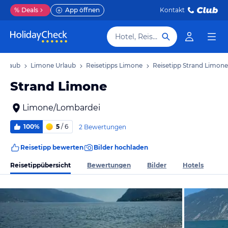
%
Deals
App öffnen
Kontakt
Hotel, Reiseziel
Urlaub
Limone Urlaub
Reisetipps Limone
Reisetipp Strand Limone
Strand Limone
Limone/Lombardei
100%
5
/ 6
2 Bewertungen
Reisetipp bewerten
Bilder hochladen
Reisetippübersicht
Bewertungen
Bilder
Hotels