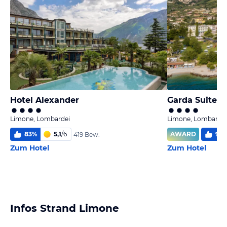
Hotel Alexander
Garda Suite H
Limone, Lombardei
Limone, Lombardei
83
%
5,1
/
6
AWARD
96
419 Bew.
Zum Hotel
Zum Hotel
Infos Strand Limone