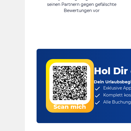
seinen Partnern gegen gefälschte
Bewertungen vor
Hol Dir
Dein Urlaubsbegl
Exklusive Ap
Komplett kos
Alle Buchungs
Scan mich