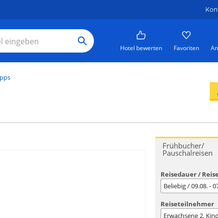
Kon
Hotel bewerten
Favoriten
An
ipps
Frühbucher/
Pauschalreisen
Reisedauer / Reis
Beliebig / 09.08. - 
Reiseteilnehmer
Erwachsene
2
, Kin