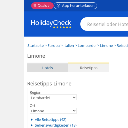
%
Deals
App herunterladen
Startseite
>
Europa
>
Italien
>
Lombardei
>
Limone
> Reiset
Limone
Hotels
Reisetipps
Reisetipps Limone
Region
Ort
Alle Reisetipps (42)
Sehenswürdigkeiten (18)