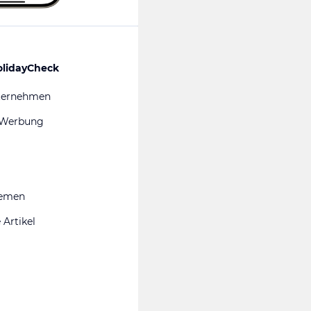
olidayCheck
ternehmen
 Werbung
hemen
 Artikel