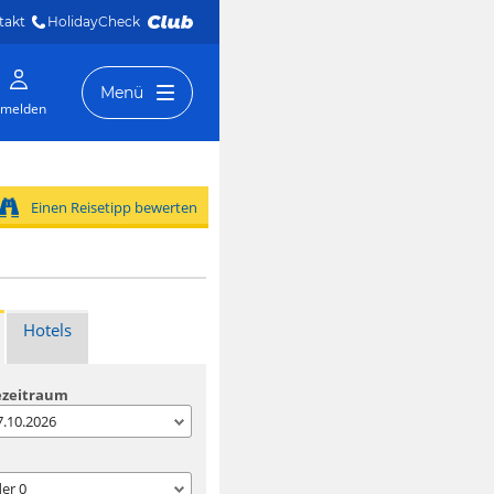
takt
HolidayCheck 
Menü
melden
Einen Reisetipp bewerten
Hotels
ezeitraum
07.10.2026
der
0