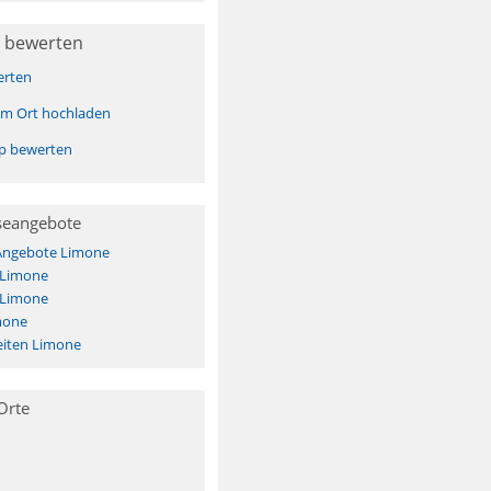
 bewerten
erten
sem Ort hochladen
pp bewerten
seangebote
 Angebote Limone
 Limone
 Limone
mone
iten Limone
Orte