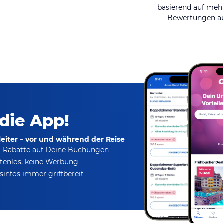
basierend auf mehr
Bewertungen au
 die App!
eiter – vor und während der Reise
p-Rabatte
auf Deine Buchungen
tenlos,
keine Werbung
infos immer griffbereit