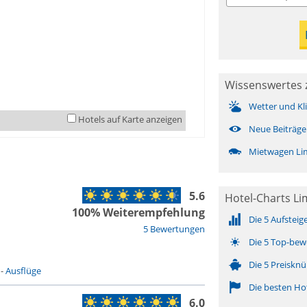
Wissenswertes 
Wetter und Kl
Hotels auf Karte anzeigen
Neue Beiträge
Mietwagen Li
5.6
Hotel-Charts L
100% Weiterempfehlung
Die 5 Aufsteig
5 Bewertungen
Die 5 Top-bew
Die 5 Preisknü
-
Ausflüge
Die besten Ho
6.0