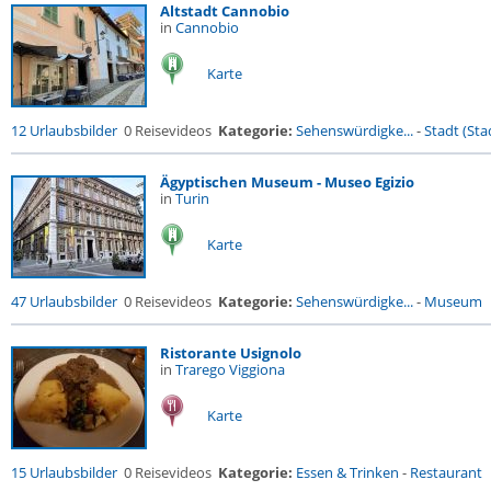
Altstadt Cannobio
in
Cannobio
Karte
12 Urlaubsbilder
0 Reisevideos
Kategorie:
Sehenswürdigke...
-
Stadt (Stad
Ägyptischen Museum - Museo Egizio
in
Turin
Karte
47 Urlaubsbilder
0 Reisevideos
Kategorie:
Sehenswürdigke...
-
Museum
Ristorante Usignolo
in
Trarego Viggiona
Karte
15 Urlaubsbilder
0 Reisevideos
Kategorie:
Essen & Trinken
-
Restaurant