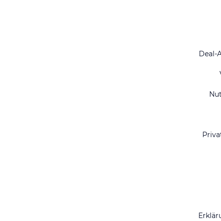
Deal-
Nu
Priva
Erklär