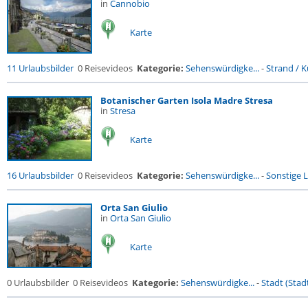
in
Cannobio
Karte
11 Urlaubsbilder
0 Reisevideos
Kategorie:
Sehenswürdigke...
-
Strand / Kü
Botanischer Garten Isola Madre Stresa
in
Stresa
Karte
16 Urlaubsbilder
0 Reisevideos
Kategorie:
Sehenswürdigke...
-
Sonstige L
Orta San Giulio
in
Orta San Giulio
Karte
0 Urlaubsbilder
0 Reisevideos
Kategorie:
Sehenswürdigke...
-
Stadt (Stadt