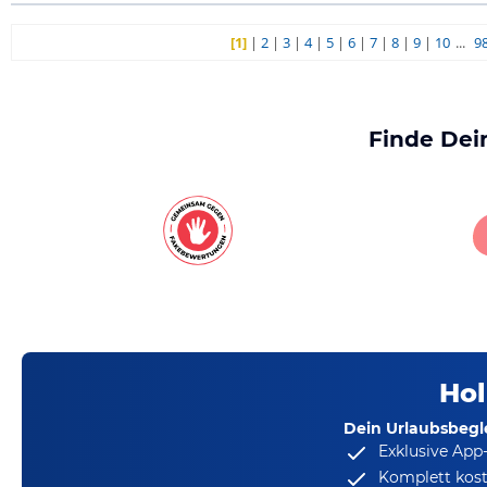
[1]
|
2
|
3
|
4
|
5
|
6
|
7
|
8
|
9
|
10
...
9
Finde Dei
Hol
Dein Urlaubsbegle
Exklusive App
Komplett kost