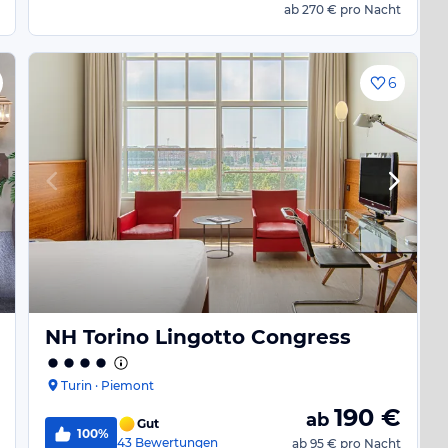
ab
270 €
pro Nacht
6
NH Torino Lingotto Congress
Turin · Piemont
190
€
ab
Gut
100%
43
Bewertungen
ab
95 €
pro Nacht