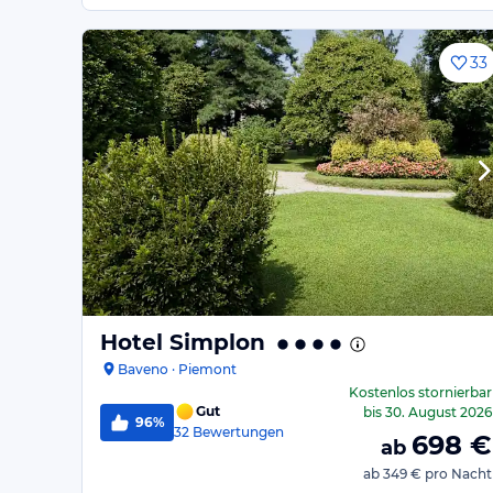
33
Hotel Simplon
Baveno · Piemont
Kostenlos stornierbar
Gut
bis
30. August 2026
96%
32
Bewertungen
698
€
ab
ab
349 €
pro Nacht