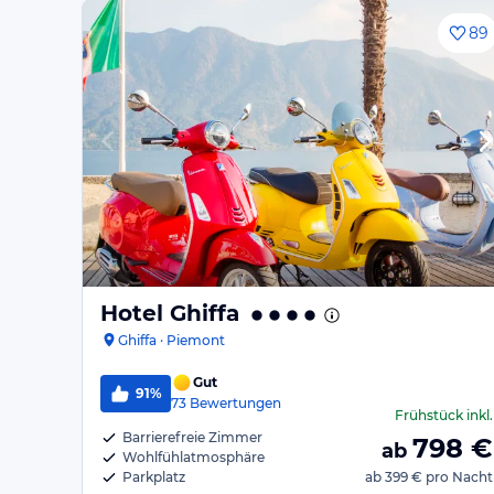
89
Hotel Ghiffa
Ghiffa · Piemont
Gut
91%
73
Bewertungen
Frühstück
inkl.
Barrierefreie Zimmer
798
€
ab
Wohlfühlatmosphäre
Parkplatz
ab
399 €
pro Nacht