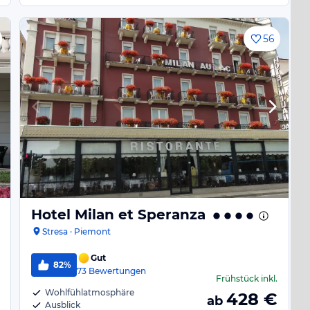
56
Hotel Milan et Speranza
Stresa · Piemont
Gut
82%
73
Bewertungen
Frühstück
inkl.
Wohlfühlatmosphäre
428
€
ab
Ausblick