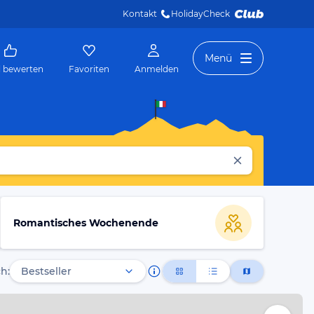
Kontakt
HolidayCheck 
Menü
l bewerten
Favoriten
Anmelden
Romantisches Wochenende
h: