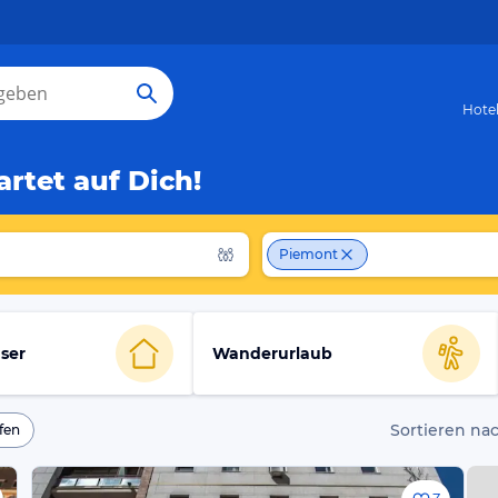
Hote
rtet auf Dich!
Piemont
ser
Wanderurlaub
Sortieren nac
fen