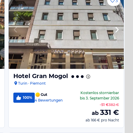
3
Hotel Gran Mogol
Turin · Piemont
Kostenlos stornierbar
Gut
100%
bis
3. September 2026
4
Bewertungen
-
51 €
382 €
331
€
ab
ab
166 €
pro Nacht