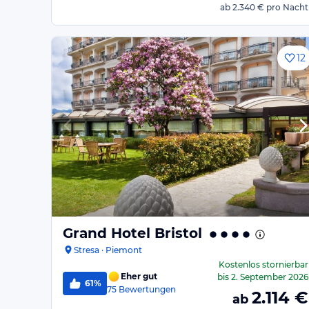
ab
2.340 €
pro Nacht
12
Grand Hotel Bristol
Stresa · Piemont
Kostenlos stornierbar
Eher gut
bis
2. September 2026
61%
75
Bewertungen
2.114
€
ab