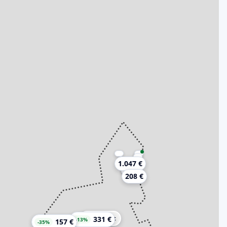
1.047 €
208 €
Piemont
331 €
-13%
157 €
-35%