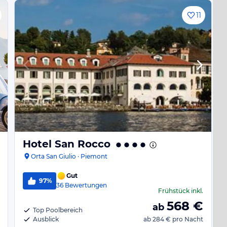
11
Hotel San Rocco
Orta San Giulio · Piemont
Gut
97%
36
Bewertungen
Frühstück
inkl.
568
€
ab
Top Poolbereich
Ausblick
ab
284 €
pro Nacht