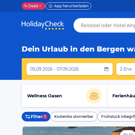
%
Deals
App herunterladen
Dein Urlaub in den Bergen wa
05.09.2026 - 07.09.2026
2 Erw
Wellness Oasen
Ferienhäu
Filter
1
Kostenlos stornierbar
Frühstück inbegrif