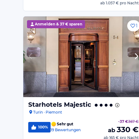
ab
1.057 €
pro Nacht
Anmelden &
37 € sparen
1
Starhotels Majestic
Turin · Piemont
-
37 €
367 €
Sehr gut
100%
330
€
ab
19
Bewertungen
ab
165 €
pro Nacht