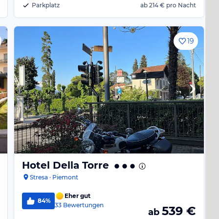
Parkplatz
ab
214 €
pro Nacht
19
Hotel Della Torre
Stresa · Piemont
Eher gut
84%
33
Bewertungen
539
€
ab