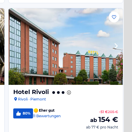
Hotel Rivoli
Rivoli · Piemont
Eher gut
-
51 €
205 €
80%
11
Bewertungen
154
€
ab
ab
77 €
pro Nacht