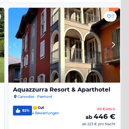
7
Aquazzurra Resort & Aparthotel
Cannobio · Piemont
Gut
-
50 €
496 €
82%
4
Bewertungen
446
€
ab
ab
223 €
pro Nacht