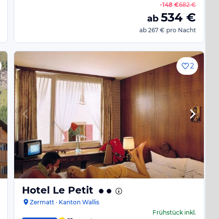
-
148 €
682 €
534
€
ab
ab
267 €
pro Nacht
2
Hotel Le Petit
Zermatt · Kanton Wallis
Frühstück
inkl.