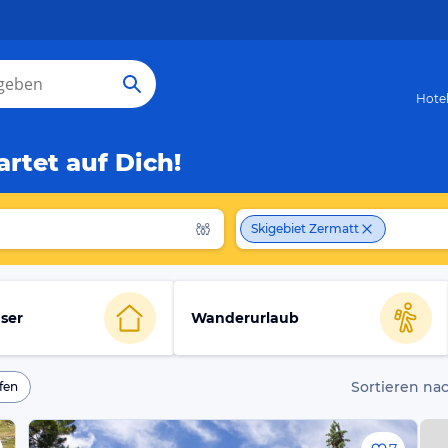
Hote
rtet auf Dich!
Skigebiet Zermatt
ser
Wanderurlaub
Sortieren nac
fen