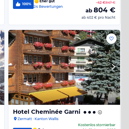
Eher gut
-
42 €
847 €
100%
24
Bewertungen
804
€
ab
ab
402 €
pro Nacht
Hotel Cheminée Garni
Zermatt · Kanton Wallis
Kostenlos stornierbar