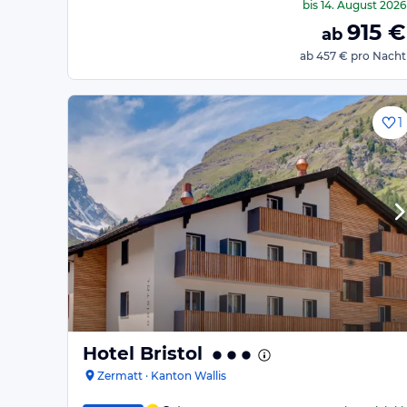
bis
14. August 2026
915
€
ab
ab
457 €
pro Nacht
1
Hotel Bristol
Zermatt · Kanton Wallis