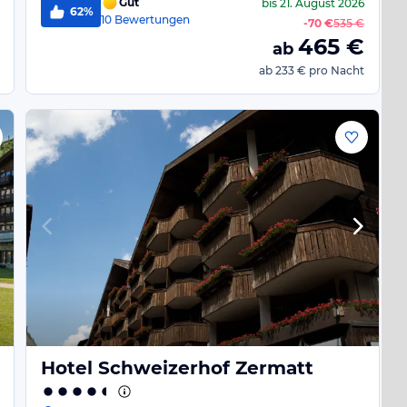
Gut
bis
21. August 2026
62%
10
Bewertungen
-
70 €
535 €
465
€
ab
ab
233 €
pro Nacht
Hotel Schweizerhof Zermatt