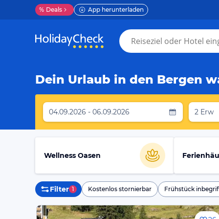
%
Deals
App herunterladen
Dein Urlaub in den Bergen wa
04.09.2026 - 06.09.2026
2 Erw
Wellness Oasen
Ferienhäu
Filter
1
Kostenlos stornierbar
Frühstück inbegrif