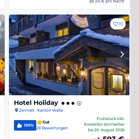
ab
315 €
pro Nacht
10
Hotel Holiday
Zermatt · Kanton Wallis
Frühstück
inkl.
Gut
Kostenlos stornierbar
100%
28
Bewertungen
bis
20. August 2026