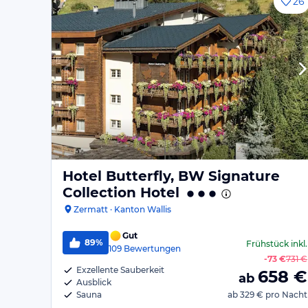
26
Hotel Butterfly, BW Signature
Collection Hotel
Zermatt · Kanton Wallis
Gut
89%
Frühstück
inkl.
109
Bewertungen
-
73 €
731 €
Exzellente Sauberkeit
658
€
ab
Ausblick
Sauna
ab
329 €
pro Nacht