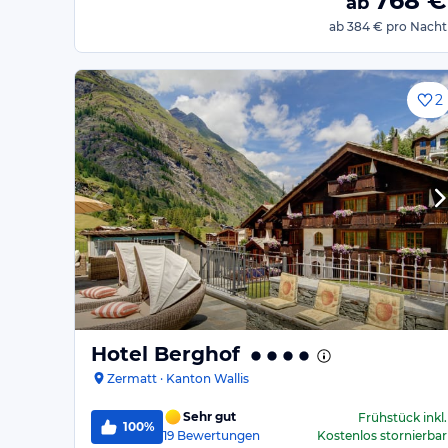
768
€
ab
ab
384 €
pro Nacht
2
Hotel Berghof
Zermatt · Kanton Wallis
Sehr gut
Frühstück
inkl.
100%
19
Bewertungen
Kostenlos stornierbar