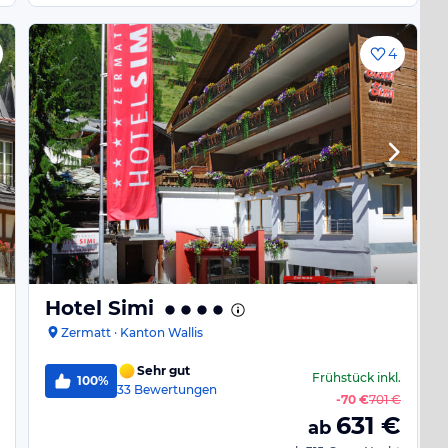
4
Hotel Simi
Zermatt · Kanton Wallis
Sehr gut
Frühstück
inkl.
100%
33
Bewertungen
-
70 €
701 €
631
€
ab