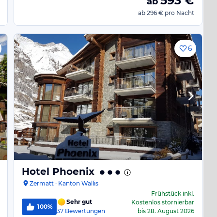
593
€
ab
ab
296 €
pro Nacht
6
Hotel Phoenix
Zermatt · Kanton Wallis
Frühstück
inkl.
Sehr gut
Kostenlos stornierbar
100%
37
Bewertungen
bis
28. August 2026