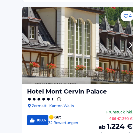
4
Hotel Mont Cervin Palace
Zermatt · Kanton Wallis
Frühstück
inkl.
Gut
-
166 €
1.390 €
100%
32
Bewertungen
1.224
€
ab