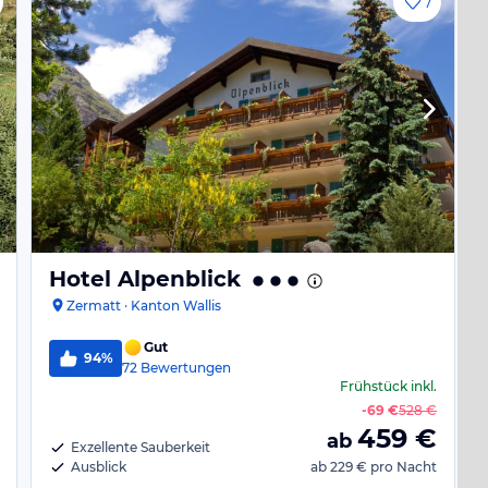
7
Hotel Alpenblick
Zermatt · Kanton Wallis
Gut
94%
72
Bewertungen
Frühstück
inkl.
-
69 €
528 €
459
€
ab
Exzellente Sauberkeit
Ausblick
ab
229 €
pro Nacht