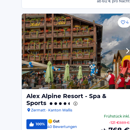
ab
612 €
pro Nacht
4
Alex Alpine Resort - Spa &
Sports
Zermatt · Kanton Wallis
Frühstück
inkl.
Gut
-
121 €
889 €
100%
40
Bewertungen