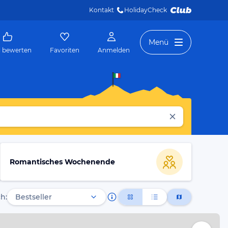
Kontakt
HolidayCheck 
Menü
l bewerten
Favoriten
Anmelden
Romantisches Wochenende
h: