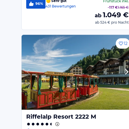
Sehr gut
Frühstück
inkl.
96%
431
Bewertungen
-
117 €
1.165 €
1.049
€
ab
ab
524 €
pro Nacht
12
Riffelalp Resort 2222 M