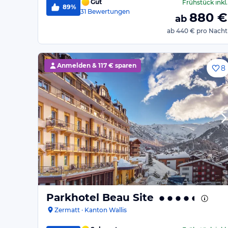
Gut
Frühstück
inkl.
89%
31
Bewertungen
880
€
ab
ab
440 €
pro Nacht
Anmelden &
117 € sparen
8
Parkhotel Beau Site
Zermatt · Kanton Wallis