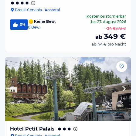
Breuil-Cervinia · Aostatal
Kostenlos stornierbar
Keine Bew.
bis
27. August 2026
0%
0
Bew.
-
24 €
373 €
349
€
ab
ab
174 €
pro Nacht
Hotel Petit Palais
Breuil-Cervinia · Aostatal