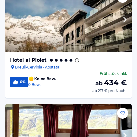
Hotel al Piolet
Breuil-Cervinia · Aostatal
Frühstück
inkl.
Keine Bew.
434
€
0%
ab
0
Bew.
ab
217 €
pro Nacht