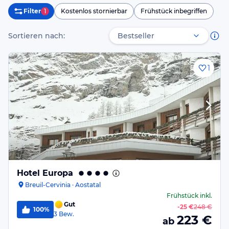
Filter
1
Kostenlos stornierbar
Frühstück inbegriffen
Sortieren nach:
1
Hotel Europa
Breuil-Cervinia · Aostatal
Frühstück
inkl.
Gut
-
25 €
248 €
100%
3
Bew.
223
€
ab