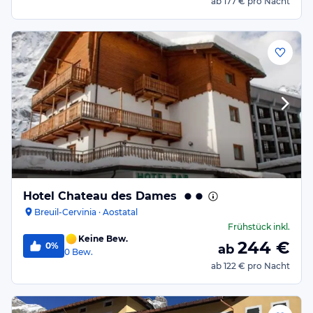
ab
177 €
pro Nacht
Hotel Chateau des Dames
Breuil-Cervinia · Aostatal
Frühstück
inkl.
Keine Bew.
244
€
0%
ab
0
Bew.
ab
122 €
pro Nacht