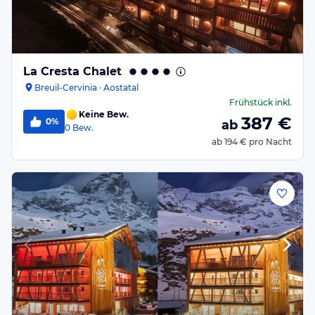
La Cresta Chalet
Breuil-Cervinia · Aostatal
Frühstück
inkl.
Keine Bew.
387
€
0%
ab
0
Bew.
ab
194 €
pro Nacht