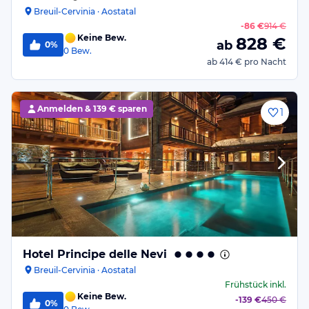
Breuil-Cervinia · Aostatal
-
86 €
914 €
Keine Bew.
828
€
ab
0%
0
Bew.
ab
414 €
pro Nacht
Anmelden &
139 € sparen
1
Hotel Principe delle Nevi
Breuil-Cervinia · Aostatal
Frühstück
inkl.
Keine Bew.
-
139 €
450 €
0%