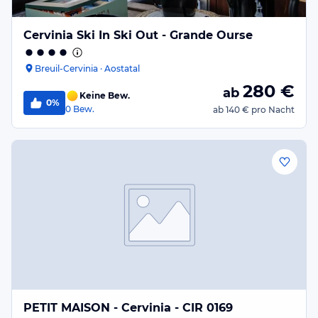
Cervinia Ski In Ski Out - Grande Ourse
Breuil-Cervinia · Aostatal
280
€
ab
Keine Bew.
0%
0
Bew.
ab
140 €
pro Nacht
PETIT MAISON - Cervinia - CIR 0169