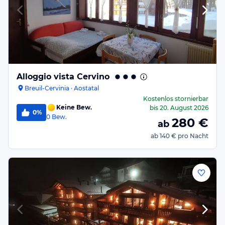
Alloggio vista Cervino
Breuil-Cervinia · Aostatal
Kostenlos stornierbar
Keine Bew.
bis
20. August 2026
0%
0
Bew.
280
€
ab
ab
140 €
pro Nacht