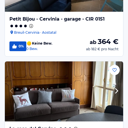
Petit Bijou - Cervinia - garage - CIR 0151
Breuil-Cervinia · Aostatal
364
€
ab
Keine Bew.
0%
0
Bew.
ab
182 €
pro Nacht