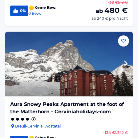
-
38 €
518 €
Keine Bew.
480
€
ab
0%
0
Bew.
ab
240 €
pro Nacht
Aura Snowy Peaks Apartment at the foot of
the Matterhorn - Cerviniaholidays-com
Breuil-Cervinia · Aostatal
-
134 €
1.342 €
Keine Bew.