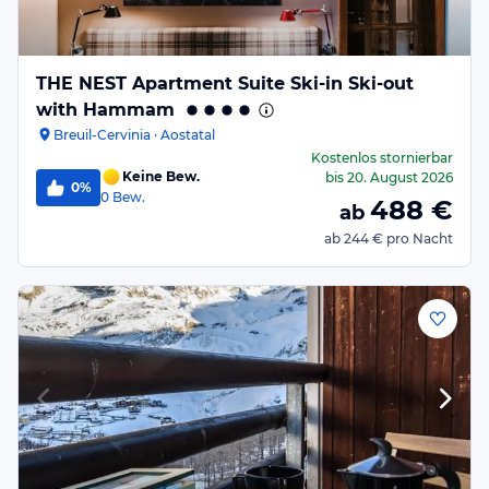
THE NEST Apartment Suite Ski-in Ski-out
with Hammam
Breuil-Cervinia · Aostatal
Kostenlos stornierbar
Keine Bew.
bis
20. August 2026
0%
0
Bew.
488
€
ab
ab
244 €
pro Nacht