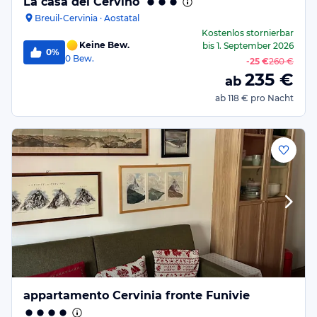
La casa del Cervino
Breuil-Cervinia · Aostatal
Kostenlos stornierbar
Keine Bew.
bis
1. September 2026
0%
0
Bew.
-
25 €
260 €
235
€
ab
ab
118 €
pro Nacht
appartamento Cervinia fronte Funivie