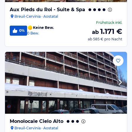
Aux Pieds du Roi - Suite & Spa
Breuil-Cervinia · Aostatal
Frühstück
inkl.
Keine Bew.
1.171
€
0%
ab
0
Bew.
ab
585 €
pro Nacht
Monolocale Cielo Alto
Breuil-Cervinia · Aostatal