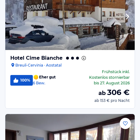
Hotel Cime Bianche
Breuil-Cervinia · Aostatal
Frühstück
inkl.
Eher gut
Kostenlos stornierbar
100%
6
Bew.
bis
27. August 2026
306
€
ab
ab
153 €
pro Nacht