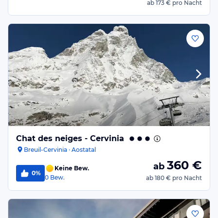
ab
173 €
pro Nacht
Chat des neiges - Cervinia
Breuil-Cervinia · Aostatal
360
€
ab
Keine Bew.
0%
0
Bew.
ab
180 €
pro Nacht