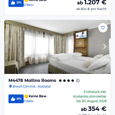
1.207
€
ab
0%
0
Bew.
ab
604 €
pro Nacht
M4478 Mollino Rooms
Breuil-Cervinia · Aostatal
Frühstück
inkl.
Keine Bew.
Kostenlos stornierbar
0%
0
Bew.
bis
20. August 2026
354
€
ab