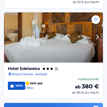
ab
112 €
pro Nacht
Hotel Edelweiss
Breuil-Cervinia · Aostatal
Frühstück
inkl.
Sehr gut
380
€
100%
ab
1
Bew.
ab
190 €
pro Nacht