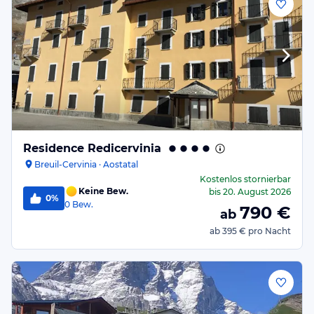
Residence Redicervinia
Breuil-Cervinia · Aostatal
Kostenlos stornierbar
Keine Bew.
bis
20. August 2026
0%
0
Bew.
790
€
ab
ab
395 €
pro Nacht