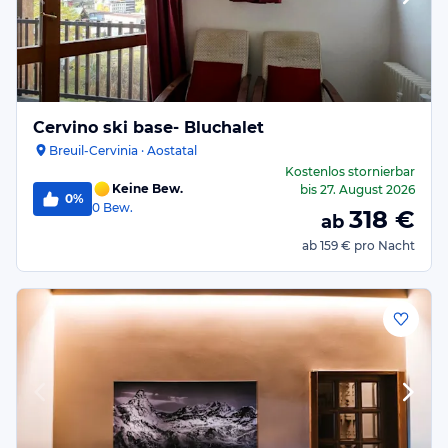
Cervino ski base- Bluchalet
Breuil-Cervinia · Aostatal
Kostenlos stornierbar
Keine Bew.
bis
27. August 2026
0%
0
Bew.
318
€
ab
ab
159 €
pro Nacht