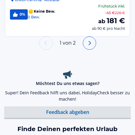
Frühstück
inkl.
Keine Bew.
-
45 €
226 €
0%
0
Bew.
181
€
ab
ab
90 €
pro Nacht
1
von
2
Möchtest Du uns etwas sagen?
Super! Dein Feedback hilft uns dabei, HolidayCheck besser zu
machen!
Feedback abgeben
Finde Deinen perfekten Urlaub