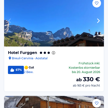
Hotel Furggen
Breuil-Cervinia · Aostatal
Frühstück
inkl.
Gut
Kostenlos stornierbar
67%
2
Bew.
bis
20. August 2026
330
€
ab
ab
165 €
pro Nacht