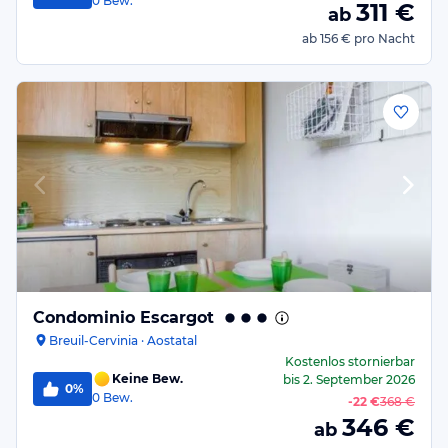
0
Bew.
311
€
ab
ab
156 €
pro Nacht
Condominio Escargot
Breuil-Cervinia · Aostatal
Kostenlos stornierbar
Keine Bew.
bis
2. September 2026
0%
0
Bew.
-
22 €
368 €
346
€
ab