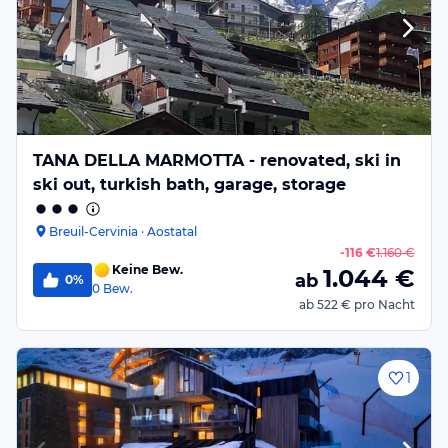
TANA DELLA MARMOTTA - renovated, ski in
ski out, turkish bath, garage, storage
Breuil-Cervinia · Aostatal
-
116 €
1.160 €
Keine Bew.
1.044
€
ab
0%
0
Bew.
ab
522 €
pro Nacht
1