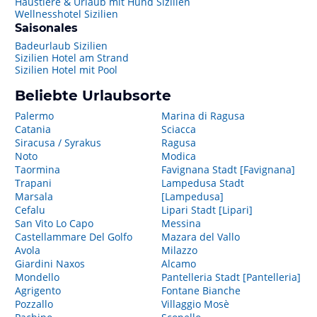
Haustiere & Urlaub mit Hund Sizilien
Wellnesshotel Sizilien
Saisonales
Badeurlaub Sizilien
Sizilien Hotel am Strand
Sizilien Hotel mit Pool
Beliebte Urlaubsorte
Palermo
Marina di Ragusa
Catania
Sciacca
Siracusa / Syrakus
Ragusa
Noto
Modica
Taormina
Favignana Stadt [Favignana]
Trapani
Lampedusa Stadt
Marsala
[Lampedusa]
Cefalu
Lipari Stadt [Lipari]
San Vito Lo Capo
Messina
Castellammare Del Golfo
Mazara del Vallo
Avola
Milazzo
Giardini Naxos
Alcamo
Mondello
Pantelleria Stadt [Pantelleria]
Agrigento
Fontane Bianche
Pozzallo
Villaggio Mosè