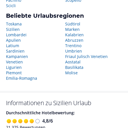
Pachino
Scopello
Scicli
Beliebte Urlaubsregionen
Toskana
Südtirol
Sizilien
Marken
Lombardei
Kalabrien
Apulien
Abruzzen
Latium
Trentino
Sardinien
Umbrien
Kampanien
Friaul Julisch Venetien
Venetien
Aostatal
Ligurien
Basilikata
Piemont
Molise
Emilia-Romagna
Informationen zu
Sizilien
Urlaub
Durchschnittliche Hotelbewertung:
4,8
/
6
21.375
Bewertungen