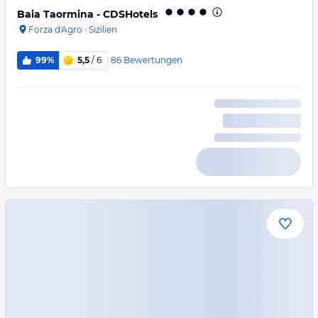
Baia Taormina - CDSHotels
Forza d'Agro
·
Sizilien
86
Bewertungen
99%
5,5
/ 6