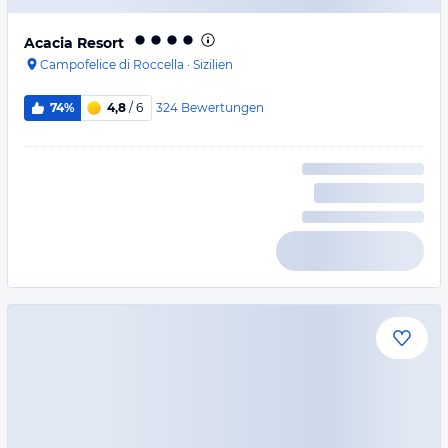
Acacia Resort
Campofelice di Roccella
·
Sizilien
324
Bewertungen
74%
4,8
/ 6