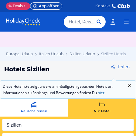
%
Deals
App öffnen
Kontakt
Hotel, Reiseziel
Europa Urlaub
Italien Urlaub
Sizilien Urlaub
Sizilien Hotels
Teilen
Hotels Sizilien
Diese Hotelliste zeigt unsere am häufigsten gebuchten Hotels an.
Informationen zu Rankings und Bewertungen findest Du
hier
Pauschalreisen
Nur Hotel
Sizilien