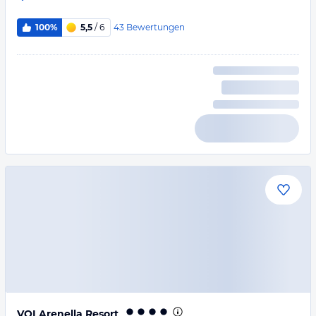
43
Bewertungen
100%
5,5
/ 6
VOI Arenella Resort