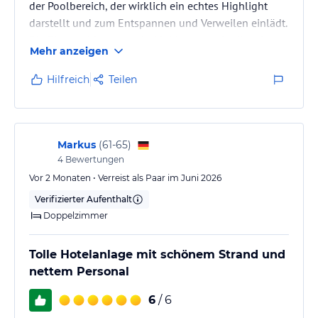
der Poolbereich, der wirklich ein echtes Highlight
darstellt und zum Entspannen und Verweilen einlädt.
Die Zimmer hingegen sind leider etwas in die Jahre
Mehr anzeigen
gekommen und könnten eine Auffrischung gut
vertragen. Zudem wirkte es stellenweise leicht
Hilfreich
Teilen
muffig, was den ansonsten positiven Gesamteindruck
etwas trübt.
Markus
(
61-65
)
4
Bewertungen
Vor 2 Monaten • Verreist als Paar im Juni 2026
Verifizierter Aufenthalt
Doppelzimmer
Tolle Hotelanlage mit schönem Strand und
nettem Personal
6
/ 6