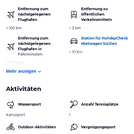
Entfernung zum
Entfernung zu
nächstgelegenen
öffentlichen
Flughafen
Verkehrsmitteln
> 100 km
< 3 km
Entfernung zum
Station für HolidayCheck
nächstgelegenen
Mietwagen Sizilien
Flughafen in
< 10 km
Fahrminuten
1 h 30 min
Mehr anzeigen
Aktivitäten
Wassersport
Anzahl Tennisplätze
Kanusport
1
Outdoor-Aktivitäten
Vergnügungssport