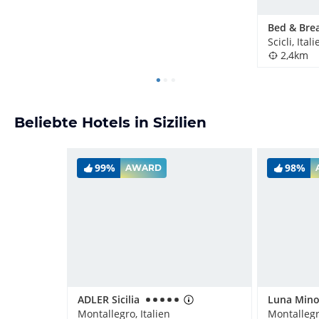
Scicli, Itali
2,4km
Beliebte Hotels in Sizilien
99%
98%
AWARD
ADLER Sicilia
Montallegro, Italien
Montallegro