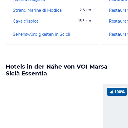
Strand Marina di Modica
2,6
km
Restauran
Cava d'Ispica
15,5
km
Restauran
Sehenswürdigkeiten in Scicli
Restauran
Hotels in der Nähe von VOI Marsa
Siclà Essentia
100%