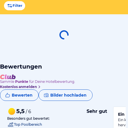
Filter
Bewertungen
Sammle
Punkte
für Deine Hotelbewertung.
Kostenlos anmelden
Bewerten
Bilder hochladen
5,5
Sehr gut
/ 6
Ein 
Besonders gut bewertet:
Ein k
Top Poolbereich
hervo