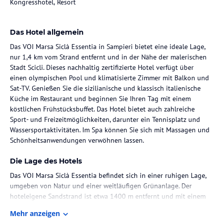
Kongresshotel, Resort
Das Hotel allgemein
Das VOI Marsa Siclà Essentia in Sampieri bietet eine ideale Lage,
nur 1,4 km vom Strand entfernt und in der Nähe der malerischen
Stadt Scicli. Dieses nachhaltig zertifizierte Hotel verfügt über
einen olympischen Pool und klimatisierte Zimmer mit Balkon und
Sat-TV. Genießen Sie die sizilianische und klassisch italienische
Küche im Restaurant und beginnen Sie Ihren Tag mit einem
köstlichen Frühstücksbuffet. Das Hotel bietet auch zahlreiche
Sport- und Freizeitmöglichkeiten, darunter ein Tennisplatz und
Wassersportaktivitäten. Im Spa können Sie sich mit Massagen und
Schönheitsanwendungen verwöhnen lassen.
Die Lage des Hotels
Das VOI Marsa Siclà Essentia befindet sich in einer ruhigen Lage,
umgeben von Natur und einer weitläufigen Grünanlage. Der
hoteleigene Sandstrand ist etwa 1400 m entfernt und mit einem
Hotelshuttle erreichbar. Die charmante Stadt Modica liegt nur 24
Mehr anzeigen
km entfernt und das UNESCO-Weltkulturerbe Noto erreichen Sie in