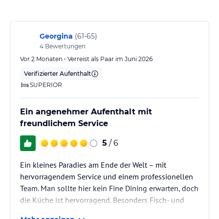
Sportliebhaber kommen im VOI Marsa Siclà Essentia voll auf ihre
Kosten. Sie können den Tennisplatz nutzen oder verschiedene
Wassersportaktivitäten ausprobieren. Für Entspannung sorgt der
Spa-Bereich, wo Sie sich bei Massagen und
Georgina
(
61-65
)
Schönheitsanwendungen verwöhnen lassen können. Im Hotel gibt
4
Bewertungen
es auch ein Spielzimmer und einen Miniclub für Kinder.
Vor 2 Monaten • Verreist als Paar im Juni 2026
Verifizierter Aufenthalt
Hinweis:
Allgemeine und unverbindliche
SUPERIOR
Hoteliers-/Veranstalter-/Kataloginformationen. Alle Angaben
ohne Gewähr und ohne Prüfung durch HolidayCheck. Bitte
lies vor der Buchung die verbindlichen
Angebotsdetails
des
Ein angenehmer Aufenthalt mit
jeweiligen Veranstalters.
freundlichem Service
5
/ 6
Ein kleines Paradies am Ende der Welt – mit
hervorragendem Service und einem professionellen
Team. Man sollte hier kein Fine Dining erwarten, doch
die Küche ist hervorragend. Besonders Fisch- und
Meeresfrüchteliebhaber werden begeistert sein