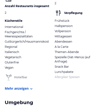
2
Anzahl Restaurants insgesamt
2
Verpflegung
Küchenstile
Frühstück
Halbpension
International
Vollpension
Fischgerichte /
Meeresspezialitäten
Mittagessen
Gutbürgerlich/Hausmannskost
Abendessen
Regional
A la Carte
Italienisch
Themen-Abende
Vegetarisch
Spezielle Diät-Menüs (auf
Anfrage)
Glutenfrei
Snack Bar
Vegan
Lunchpakete
Allergiker Speisen
Hotelbar
Mehr anzeigen
Umgebung