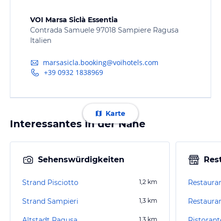
VOI Marsa Siclà Essentia
Contrada Samuele 97018 Sampiere Ragusa
Italien
marsasicla.booking@voihotels.com
+39 0932 1838969
Karte
Interessantes in der Nähe
Sehenswürdigkeiten
Res
Strand Pisciotto
1,2
km
Restaur
Strand Sampieri
1,3
km
Restauran
Altstadt Ragusa
1,3
km
Ristorant