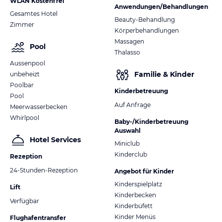
WLAN Kostenfrei
Anwendungen/Behandlungen
Gesamtes Hotel
Beauty-Behandlung
Zimmer
Körperbehandlungen
Massagen
Pool
Thalasso
Aussenpool
Familie & Kinder
unbeheizt
Poolbar
Kinderbetreuung
Pool
Auf Anfrage
Meerwasserbecken
Whirlpool
Baby-/Kinderbetreuung
Auswahl
Hotel Services
Miniclub
Kinderclub
Rezeption
24-Stunden-Rezeption
Angebot für Kinder
Kinderspielplatz
Lift
Kinderbecken
Verfügbar
Kinderbüfett
Kinder Menüs
Flughafentransfer