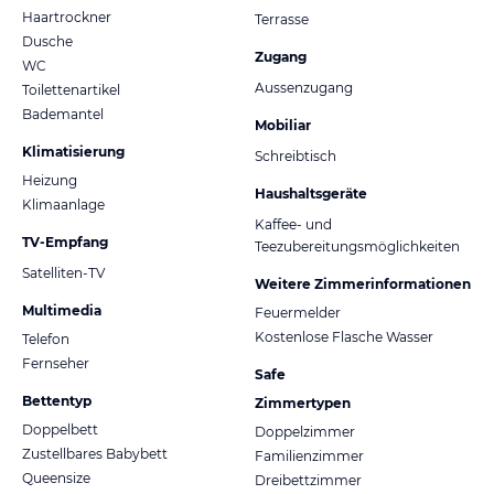
Haartrockner
Terrasse
Dusche
Zugang
WC
Aussenzugang
Toilettenartikel
Bademantel
Mobiliar
Klimatisierung
Schreibtisch
Heizung
Haushaltsgeräte
Klimaanlage
Kaffee- und
TV-Empfang
Teezubereitungsmöglichkeiten
Satelliten-TV
Weitere Zimmerinformationen
Multimedia
Feuermelder
Kostenlose Flasche Wasser
Telefon
Fernseher
Safe
Bettentyp
Zimmertypen
Doppelbett
Doppelzimmer
Zustellbares Babybett
Familienzimmer
Queensize
Dreibettzimmer