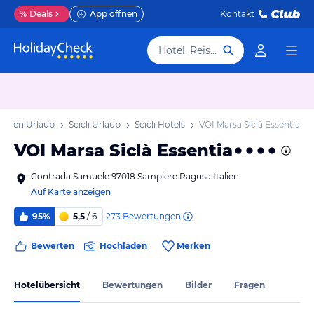
%
Deals
App öffnen
Kontakt
Hotel, Reiseziel
izilien Urlaub
Scicli Urlaub
Scicli Hotels
VOI Marsa Siclà Essentia
VOI Marsa Siclà Essentia
Contrada Samuele 97018 Sampiere Ragusa Italien
Auf Karte anzeigen
273
Bewertungen
95%
5,5
/ 6
Bewerten
Hochladen
Merken
Hotelübersicht
Bewertungen
Bilder
Fragen