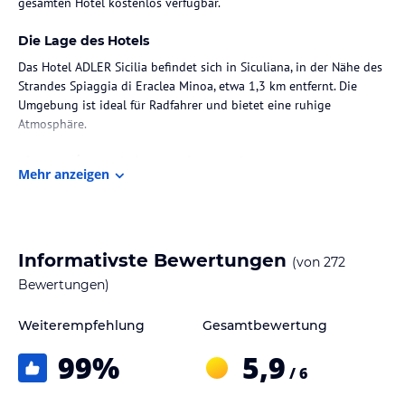
gesamten Hotel kostenlos verfügbar.
Die Lage des Hotels
Das Hotel ADLER Sicilia befindet sich in Siculiana, in der Nähe des
Strandes Spiaggia di Eraclea Minoa, etwa 1,3 km entfernt. Die
Umgebung ist ideal für Radfahrer und bietet eine ruhige
Atmosphäre.
Zimmer / Unterbringung im Hotel
Mehr anzeigen
Die Zimmer im ADLER Sicilia sind modern und komfortabel
eingerichtet. Jedes Zimmer verfügt über eine Klimaanlage, einen
Balkon oder eine Terrasse mit Meerblick, eine Minibar, einen
Schreibtisch, einen Flachbild-TV, WiFi und ein eigenes Badezimmer
Informativste Bewertungen
(von
272
mit Dusche. Familien- und Nichtraucherzimmer sind ebenfalls
verfügbar.
Bewertungen)
Gastronomie im Hotel
Weiterempfehlung
Gesamtbewertung
Die gastronomischen Einrichtungen umfassen ein Restaurant, ein
99
%
5,9
Café und eine Bar. Die Verpflegungsoptionen bieten Halbpension
/ 6
mit Frühstück und À-la-carte-Dinner, sowie besondere diätetische
Optionen auf Anfrage. Die lokale Küche wird ebenfalls serviert.