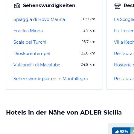
Sehenswürdigkeiten
Res
Spiaggia di Bovo Marina
0,9
km
La Scogli
Eraclea Minoa
3,7
km
La Trizze
Scala dei Turchi
16,7
km
Villa Kep
Dioskurentempel
22,8
km
Restauran
Vulcanelli di Macalube
24,8
km
Hostaria 
Sehenswürdigkeiten in Montallegro
Restauran
Hotels in der Nähe von ADLER Sicilia
98%