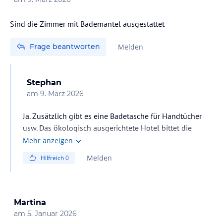
Sind die Zimmer mit Bademantel ausgestattet
Frage beantworten
Melden
Stephan
am
9. März 2026
Ja. Zusätzlich gibt es eine Badetasche für Handtücher
usw. Das ökologisch ausgerichtete Hotel bittet die
Gäste jedoch ihre eigenen Flipflops mitzubringen, um
Mehr anzeigen
Einmalartikel reduzieren zu können. Viel Spaß in
Melden
Hilfreich
0
diesem tollen Hotel!
Martina
am
5. Januar 2026