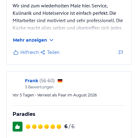
Wir sind zum wiederholten Male hier. Service,
Kulinarik und Hotelservice ist einfach perfekt. Die
Mitarbeiter sind motiviert und sehr professionell. Die
Küche macht alles selber und übertreffen sich jedes
Mal wieder von Neuem! Die Architektur ist
Mehr anzeigen
wunderschön in die Umgebung eingebettet. Die
Möglichkeit, den Strand, die Aussicht und höchste
Hilfreich
Teilen
Qualität am Pool zu vereinen ist geglückt. Ein Ort
zum erholen, abschalten und genissen! Wir kommen
sicher wieder!
Frank
(
56-60
)
3
Bewertungen
Vor 5 Tagen • Verreist als Paar im August 2026
Paradies
6
/ 6