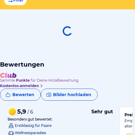
Filter
Bewertungen
Sammle
Punkte
für Deine Hotelbewertung.
Kostenlos anmelden
Bewerten
Bilder hochladen
5,9
Sehr gut
/ 6
Prei
Besonders gut bewertet:
Empfe
Erstklassig für Paare
alter
Wellnessparadies