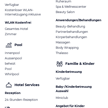
Ruheraum
Verfügbar
Spa & Wellnesscenter
Kostenloser WLAN-
Beauty Salon
Internetzugang inklusive
Anwendungen/Behandlungen
WLAN Kostenfrei
Beauty-Behandlung
Gesamtes Hotel
Partnerbehandlungen
Zimmer
Körperbehandlungen
Massagen
Pool
Body Wrapping
Innenpool
Thalasso
Aussenpool
Familie & Kinder
beheizt
Pool
Kinderbetreuung
Whirlpool
Verfügbar
Hotel Services
Baby-/Kinderbetreuung
Auswahl
Rezeption
Miniclub
24-Stunden-Rezeption
Angebot für Kinder
Lift