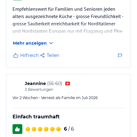
Empfehlenswert für Familien und Senioren jeden
alters ausgezeichnete Küche - grosse Freundlichkeit -
grosse Sauberkeit erreichbarkeit für Norditaliener
und Nordstaaten Europas nur mit Flugzeug und Pkw
der Flugplatz Palermo wird nicht von allen Fluglinien
Mehr anzeigen
angefahren, sodass Südtiroler mit der Skyalps über
Catania und anschliessend mit einer langen Autofahrt
Hilfreich
Teilen
zum Adler Resort fahren mussten, was die Hin- und
Rückreise etwas erschwerte. Dafür sind wir allerdings
mit einer grossartigen Natur, bestem Badewetter,…
Jeannine
(
56-60
)
3
Bewertungen
Vor 2 Wochen • Verreist als Familie im Juli 2026
Einfach traumhaft
6
/ 6