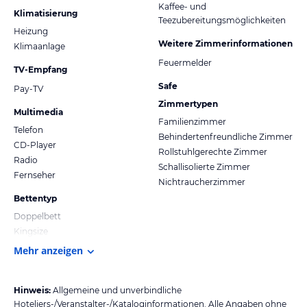
Kaffee- und
Klimatisierung
Teezubereitungsmöglichkeiten
Heizung
Weitere Zimmerinformationen
Klimaanlage
Feuermelder
TV-Empfang
Safe
Pay-TV
Zimmertypen
Multimedia
Familienzimmer
Telefon
Behindertenfreundliche Zimmer
CD-Player
Rollstuhlgerechte Zimmer
Radio
Schallisolierte Zimmer
Fernseher
Nichtraucherzimmer
Bettentyp
Doppelbett
Kingsize
Mehr anzeigen
Hinweis:
Allgemeine und unverbindliche
Hoteliers-/Veranstalter-/Kataloginformationen. Alle Angaben ohne