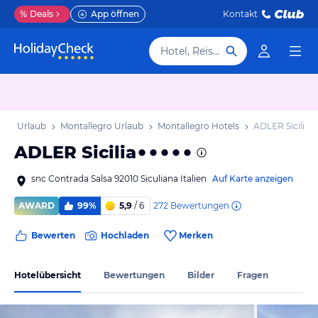
%
Deals
App öffnen
Kontakt
Hotel, Reiseziel
ilien Urlaub
Montallegro Urlaub
Montallegro Hotels
ADLER Sicilia
ADLER Sicilia
snc Contrada Salsa 92010 Siculiana Italien
Auf Karte anzeigen
272
Bewertungen
AWARD
99%
5,9
/ 6
Bewerten
Hochladen
Merken
Hotelübersicht
Bewertungen
Bilder
Fragen