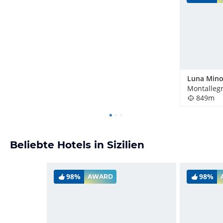
Montallegro
849m
Beliebte Hotels in Sizilien
98%
98%
AWARD