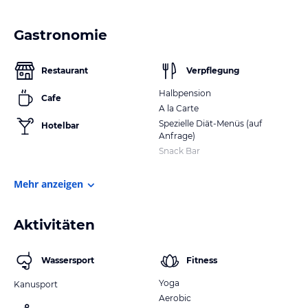
Gastronomie
Restaurant
Verpflegung
Halbpension
Cafe
A la Carte
Spezielle Diät-Menüs (auf
Hotelbar
Anfrage)
Snack Bar
Mehr anzeigen
Aktivitäten
Wassersport
Fitness
Yoga
Kanusport
Aerobic