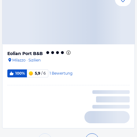
Eolian Port B&B
Milazzo
·
Sizilien
1
Bewertung
100%
5,9
/ 6