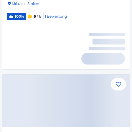
Milazzo
·
Sizilien
1
Bewertung
100%
6
/ 6