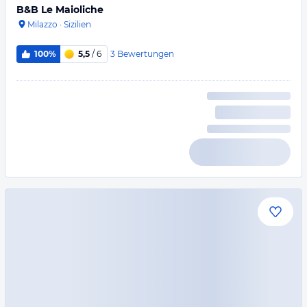
B&B Le Maioliche
Milazzo
·
Sizilien
3
Bewertungen
100%
5,5
/ 6