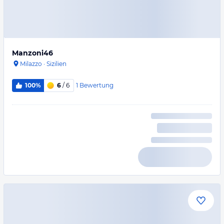
Manzoni46
Milazzo
·
Sizilien
1
Bewertung
100%
6
/ 6