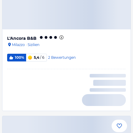
L'Ancora B&B
Milazzo
·
Sizilien
2
Bewertungen
100%
5,4
/ 6