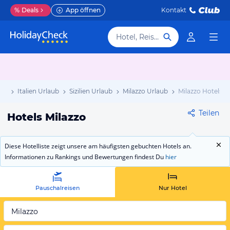
%
Deals
App öffnen
Kontakt
Hotel, Reiseziel
aub
Italien Urlaub
Sizilien Urlaub
Milazzo Urlaub
Milazzo Hotels
Teilen
Hotels Milazzo
Diese Hotelliste zeigt unsere am häufigsten gebuchten Hotels an.
Informationen zu Rankings und Bewertungen findest Du
hier
Pauschalreisen
Nur Hotel
Milazzo