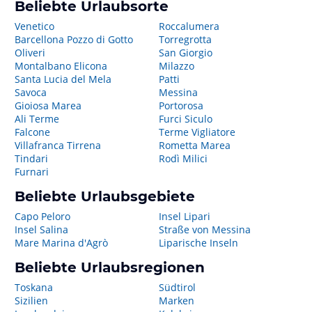
Beliebte Urlaubsorte
Venetico
Roccalumera
Barcellona Pozzo di Gotto
Torregrotta
Oliveri
San Giorgio
Montalbano Elicona
Milazzo
Santa Lucia del Mela
Patti
Savoca
Messina
Gioiosa Marea
Portorosa
Ali Terme
Furci Siculo
Falcone
Terme Vigliatore
Villafranca Tirrena
Rometta Marea
Tindari
Rodì Milici
Furnari
Beliebte Urlaubsgebiete
Capo Peloro
Insel Lipari
Insel Salina
Straße von Messina
Mare Marina d'Agrò
Liparische Inseln
Beliebte Urlaubsregionen
Toskana
Südtirol
Sizilien
Marken