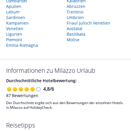
Lombardei
Kalabrien
Apulien
Abruzzen
Latium
Trentino
Sardinien
Umbrien
Kampanien
Friaul Julisch Venetien
Venetien
Aostatal
Ligurien
Basilikata
Piemont
Molise
Emilia-Romagna
Informationen zu
Milazzo
Urlaub
Durchschnittliche Hotelbewertung:
4,8
/
6
87
Bewertungen
Der Durchschnitt ergibt sich aus den Bewertungen der einzelnen Hotels
in Milazzo auf HolidayCheck.
Reisetipps