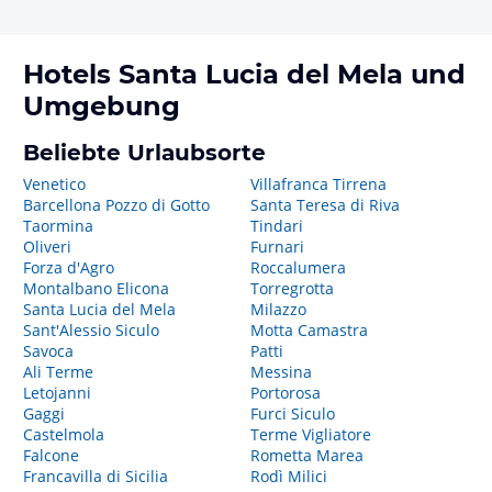
Hotels
Santa Lucia del Mela
und
Umgebung
Beliebte Urlaubsorte
Venetico
Villafranca Tirrena
Barcellona Pozzo di Gotto
Santa Teresa di Riva
Taormina
Tindari
Oliveri
Furnari
Forza d'Agro
Roccalumera
Montalbano Elicona
Torregrotta
Santa Lucia del Mela
Milazzo
Sant'Alessio Siculo
Motta Camastra
Savoca
Patti
Ali Terme
Messina
Letojanni
Portorosa
Gaggi
Furci Siculo
Castelmola
Terme Vigliatore
Falcone
Rometta Marea
Francavilla di Sicilia
Rodì Milici