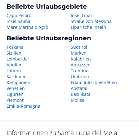
Beliebte Urlaubsgebiete
Capo Peloro
Insel Lipari
Insel Salina
Straße von Messina
Mare Marina d'Agrò
Liparische Inseln
Beliebte Urlaubsregionen
Toskana
Südtirol
Sizilien
Marken
Lombardei
Kalabrien
Apulien
Abruzzen
Latium
Trentino
Sardinien
Umbrien
Kampanien
Friaul Julisch Venetien
Venetien
Aostatal
Ligurien
Basilikata
Piemont
Molise
Emilia-Romagna
Informationen zu
Santa Lucia del Mela