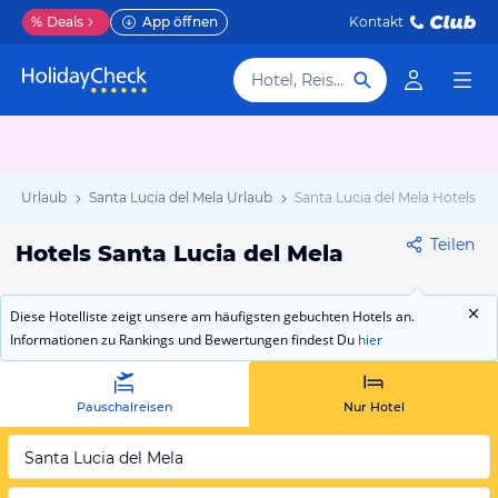
%
Deals
App öffnen
Kontakt
Hotel, Reiseziel
lien Urlaub
Santa Lucia del Mela Urlaub
Santa Lucia del Mela Hotels
Teilen
Hotels Santa Lucia del Mela
Diese Hotelliste zeigt unsere am häufigsten gebuchten Hotels an.
Informationen zu Rankings und Bewertungen findest Du
hier
Pauschalreisen
Nur Hotel
Santa Lucia del Mela