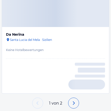
Da Nerina
Santa Lucia del Mela
·
Sizilien
Keine Hotelbewertungen
1
von
2