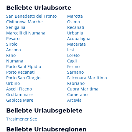
Beliebte Urlaubsorte
San Benedetto del Tronto
Marotta
Civitanova Marche
Osimo
Senigallia
Recanati
Marcelli di Numana
Urbania
Pesaro
Acqualagna
Sirolo
Macerata
Ancona
Iesi
Fano
Loreto
Numana
Cagli
Porto SantʼElpidio
Fermo
Porto Recanati
Sarnano
Porto San Giorgio
Falconara Marittima
Urbino
Fabriano
Ascoli Piceno
Cupra Maritima
Grottammare
Camerano
Gabicce Mare
Arcevia
Beliebte Urlaubsgebiete
Trasimener See
Beliebte Urlaubsregionen