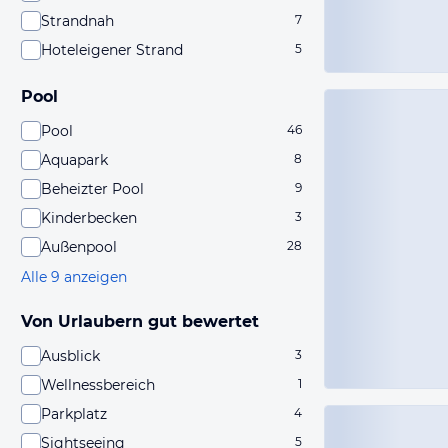
Strandnah
7
Hoteleigener Strand
5
Pool
Pool
46
Aquapark
8
Beheizter Pool
9
Kinderbecken
3
Außenpool
28
Alle 9 anzeigen
Von Urlaubern gut bewertet
Ausblick
3
Wellnessbereich
1
Parkplatz
4
Sightseeing
5