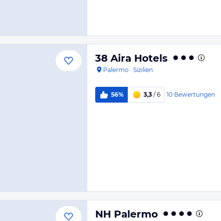
38 Aira Hotels
Palermo
·
Sizilien
10
Bewertungen
56%
3,3
/ 6
NH Palermo