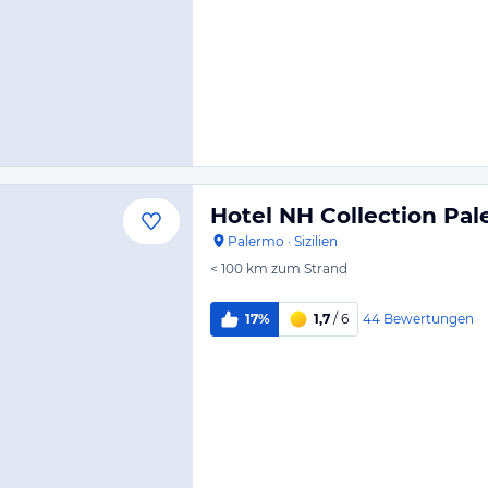
Hotel NH Collection Pal
Palermo
·
Sizilien
< 100 km
zum Strand
44
Bewertungen
17%
1,7
/ 6