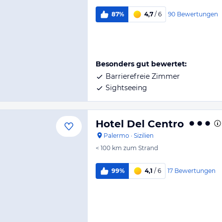
90
Bewertungen
87%
4,7
/ 6
Besonders gut bewertet:
Barrierefreie Zimmer
Sightseeing
Hotel Del Centro
Palermo
·
Sizilien
< 100 km
zum Strand
17
Bewertungen
99%
4,1
/ 6