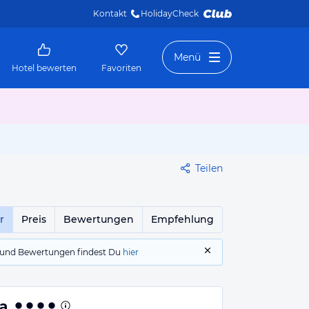
Kontakt
HolidayCheck 
Menü
Hotel bewerten
Favoriten
Teilen
r
Preis
Bewertungen
Empfehlung
gs und Bewertungen findest Du
hier
a