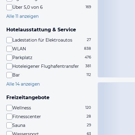
Über 5,0 von 6
169
Alle 11 anzeigen
Hotelausstattung & Service
Ladestation für Elektroautos
27
WLAN
838
Parkplatz
476
Hoteleigener Flughafentransfer
381
Bar
112
Alle 14 anzeigen
Freizeitangebote
Wellness
120
Fitnesscenter
28
Sauna
29
Wassersport
63