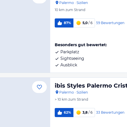
Palermo
·
Sizilien
10 km
zum Strand
59
Bewertungen
87%
5,0
/ 6
Besonders gut bewertet:
Parkplatz
Sightseeing
Ausblick
ibis Styles Palermo Cris
Palermo
·
Sizilien
> 10 km
zum Strand
33
Bewertungen
62%
3,8
/ 6