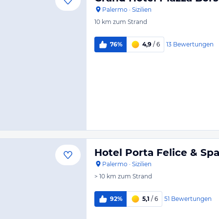
Palermo
·
Sizilien
10 km
zum Strand
13
Bewertungen
76%
4,9
/ 6
Hotel Porta Felice & Sp
Palermo
·
Sizilien
> 10 km
zum Strand
51
Bewertungen
92%
5,1
/ 6