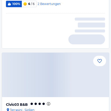
2
Bewertungen
100%
6
/ 6
Civic03 B&B
Terrasini
·
Sizilien