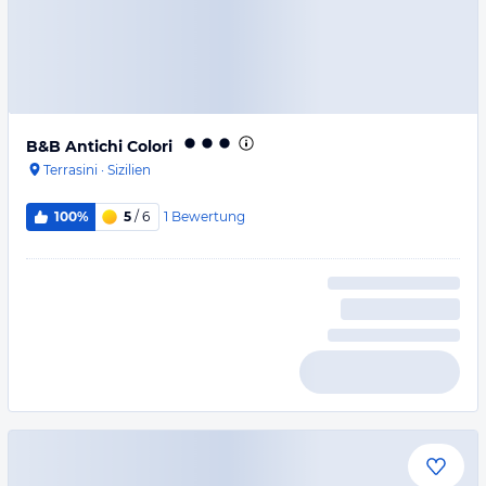
B&B Antichi Colori
Terrasini
·
Sizilien
1
Bewertung
100%
5
/ 6