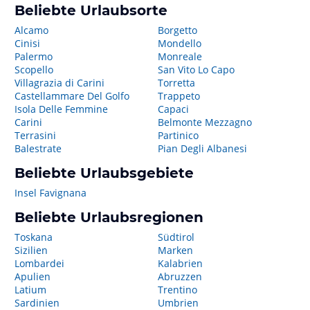
Beliebte Urlaubsorte
Alcamo
Borgetto
Cinisi
Mondello
Palermo
Monreale
Scopello
San Vito Lo Capo
Villagrazia di Carini
Torretta
Castellammare Del Golfo
Trappeto
Isola Delle Femmine
Capaci
Carini
Belmonte Mezzagno
Terrasini
Partinico
Balestrate
Pian Degli Albanesi
Beliebte Urlaubsgebiete
Insel Favignana
Beliebte Urlaubsregionen
Toskana
Südtirol
Sizilien
Marken
Lombardei
Kalabrien
Apulien
Abruzzen
Latium
Trentino
Sardinien
Umbrien