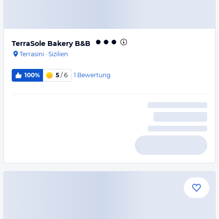
TerraSole Bakery B&B
Terrasini
·
Sizilien
1
Bewertung
100%
5
/ 6