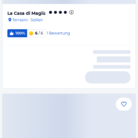
La Casa di Magiù
Terrasini
·
Sizilien
1
Bewertung
100%
6
/ 6