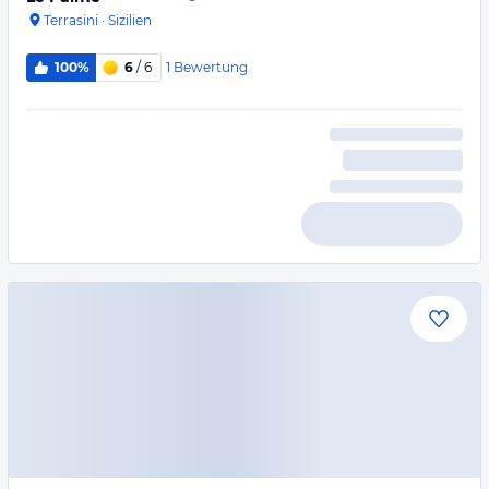
Terrasini
·
Sizilien
1
Bewertung
100%
6
/ 6