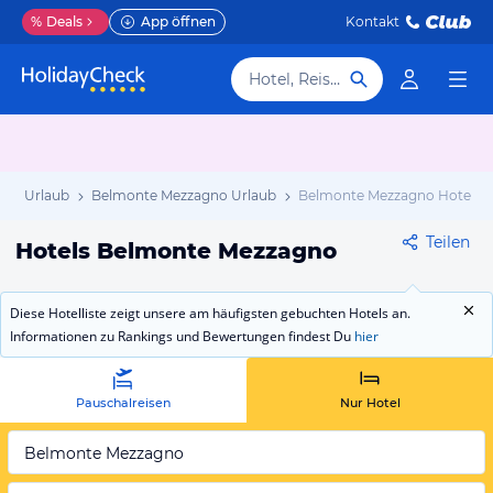
%
Deals
App öffnen
Kontakt
Hotel, Reiseziel
ilien Urlaub
Belmonte Mezzagno Urlaub
Belmonte Mezzagno Hotels
Teilen
Hotels Belmonte Mezzagno
Diese Hotelliste zeigt unsere am häufigsten gebuchten Hotels an.
Informationen zu Rankings und Bewertungen findest Du
hier
Pauschalreisen
Nur Hotel
Belmonte Mezzagno