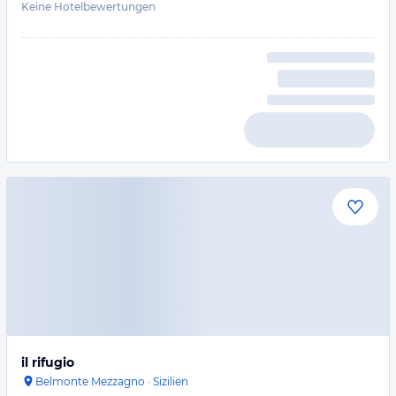
Keine Hotelbewertungen
il rifugio
Belmonte Mezzagno
·
Sizilien