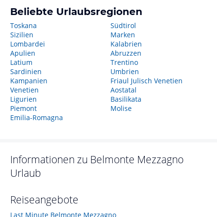
Beliebte Urlaubsregionen
Toskana
Südtirol
Sizilien
Marken
Lombardei
Kalabrien
Apulien
Abruzzen
Latium
Trentino
Sardinien
Umbrien
Kampanien
Friaul Julisch Venetien
Venetien
Aostatal
Ligurien
Basilikata
Piemont
Molise
Emilia-Romagna
Informationen zu
Belmonte Mezzagno
Urlaub
Reiseangebote
Last Minute Belmonte Mezzagno