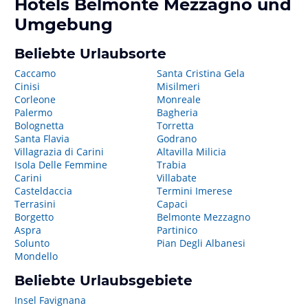
Hotels
Belmonte Mezzagno
und
Umgebung
Beliebte Urlaubsorte
Caccamo
Santa Cristina Gela
Cinisi
Misilmeri
Corleone
Monreale
Palermo
Bagheria
Bolognetta
Torretta
Santa Flavia
Godrano
Villagrazia di Carini
Altavilla Milicia
Isola Delle Femmine
Trabia
Carini
Villabate
Casteldaccia
Termini Imerese
Terrasini
Capaci
Borgetto
Belmonte Mezzagno
Aspra
Partinico
Solunto
Pian Degli Albanesi
Mondello
Beliebte Urlaubsgebiete
Insel Favignana