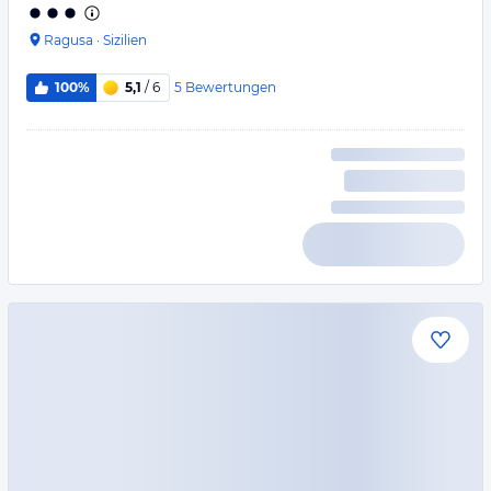
Ragusa
·
Sizilien
5
Bewertungen
100%
5,1
/ 6