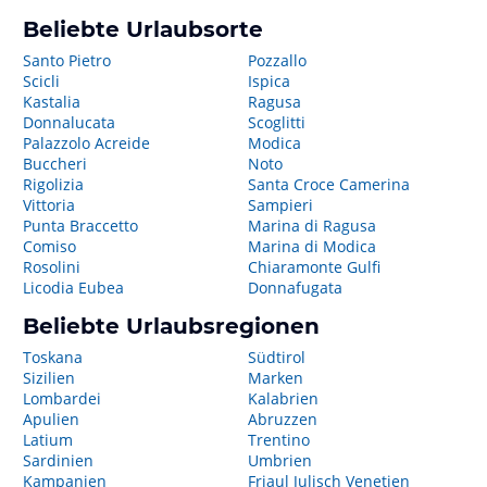
Beliebte Urlaubsorte
Santo Pietro
Pozzallo
Scicli
Ispica
Kastalia
Ragusa
Donnalucata
Scoglitti
Palazzolo Acreide
Modica
Buccheri
Noto
Rigolizia
Santa Croce Camerina
Vittoria
Sampieri
Punta Braccetto
Marina di Ragusa
Comiso
Marina di Modica
Rosolini
Chiaramonte Gulfi
Licodia Eubea
Donnafugata
Beliebte Urlaubsregionen
Toskana
Südtirol
Sizilien
Marken
Lombardei
Kalabrien
Apulien
Abruzzen
Latium
Trentino
Sardinien
Umbrien
Kampanien
Friaul Julisch Venetien