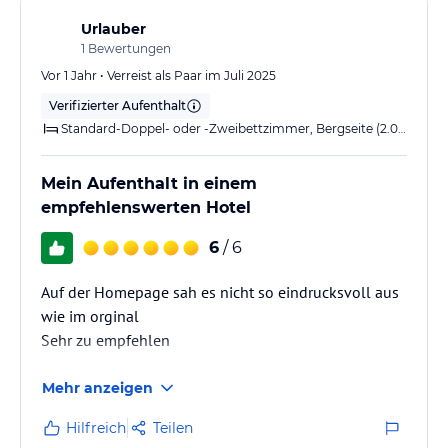
:(
Urlauber
1
Bewertungen
49,-€ Service Gebühr! Wo für auch immer? Bei dem
Zimmerpreisen brauche ich meiner Meinung nach,
Vor 1 Jahr • Verreist als Paar im Juli 2025
keinen…
Verifizierter Aufenthalt
Standard-Doppel- oder -Zweibettzimmer, Bergseite (2.0x TwinBed)
Mein Aufenthalt in einem
empfehlenswerten Hotel
6
/ 6
Auf der Homepage sah es nicht so eindrucksvoll aus
wie im orginal
Sehr zu empfehlen
Mehr anzeigen
Hilfreich
Teilen