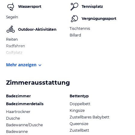
Wassersport
Tennisplatz
Segeln
Vergnügungssport
Tischtennis
Outdoor-Aktivitäten
Billard
Reiten
Radfahren
Golfplatz
Mehr anzeigen
Zimmerausstattung
Badezimmer
Bettentyp
Badezimmerdetails
Doppelbett
Kingsize
Haartrockner
Zustellbares Babybett
Dusche
Queensize
Badewanne/Dusche
Zustellbett
Badewanne