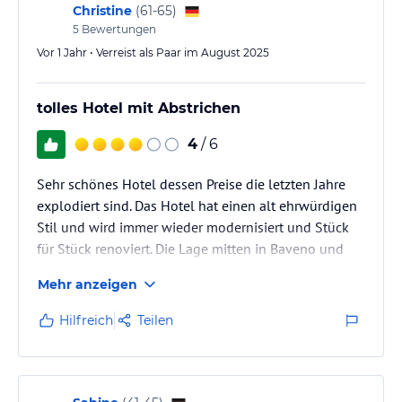
Christine
(
61-65
)
5
Bewertungen
Vor 1 Jahr • Verreist als Paar im August 2025
tolles Hotel mit Abstrichen
4
/ 6
Sehr schönes Hotel dessen Preise die letzten Jahre
explodiert sind. Das Hotel hat einen alt ehrwürdigen
Stil und wird immer wieder modernisiert und Stück
für Stück renoviert. Die Lage mitten in Baveno und
dirket am See ist eine Wucht, aber das steigt den
Mehr anzeigen
Besitzern langsam zu Kopf. Wir waren bestimmt
schon 30 mal. ABER ich denke für uns war´s das jetzt.
Hilfreich
Teilen
Das Personal im Hotel ist zweigeteilt. Ein Teil ist
super nett ein anderer Teil kann nicht mal lächeln.
Und am Empfang werde wir auch beim 30. mal
begrüsst als…