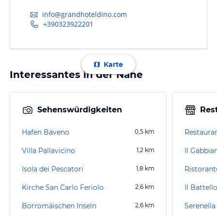
info@grandhoteldino.com
+390323922201
Karte
Interessantes in der Nähe
Sehenswürdigkeiten
Res
Hafen Baveno
0,5
km
Restauran
Villa Pallavicino
1,2
km
Il Gabbia
Isola dei Pescatori
1,8
km
Ristorant
Kirche San Carlo Feriolo
2,6
km
Il Battell
Borromäischen Inseln
2,6
km
Serenella