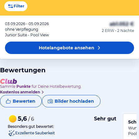
Filter
ab
1.052 €
03.09.2026 - 05.09.2026
ohne Verpflegung
2 ERW • 2 Nächte
Junior Suite - Pool View
Hotelangebote
ansehen
Bewertungen
Sammle
Punkte
für Deine Hotelbewertung.
Kostenlos anmelden
Bewerten
Bilder hochladen
5,6
Sehr gut
/ 6
Besonders gut bewertet:
Wunde
Exzellente Sauberkeit
Pool, 