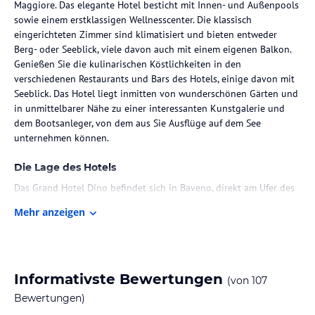
Maggiore. Das elegante Hotel besticht mit Innen- und Außenpools
sowie einem erstklassigen Wellnesscenter. Die klassisch
eingerichteten Zimmer sind klimatisiert und bieten entweder
Berg- oder Seeblick, viele davon auch mit einem eigenen Balkon.
Genießen Sie die kulinarischen Köstlichkeiten in den
verschiedenen Restaurants und Bars des Hotels, einige davon mit
Seeblick. Das Hotel liegt inmitten von wunderschönen Gärten und
in unmittelbarer Nähe zu einer interessanten Kunstgalerie und
dem Bootsanleger, von dem aus Sie Ausflüge auf dem See
unternehmen können.
Die Lage des Hotels
Das Grand Hotel Dino befindet sich in Baveno, direkt am Ufer des
Lago Maggiore. Die Lage des Hotels ermöglicht einen herrlichen
Mehr anzeigen
Panoramablick auf den See. In der Nähe finden Sie eine Vielzahl
von Geschäften, Restaurants und Bars sowie die
Touristeninformation. Der Sandstrand und der Park sind nur
wenige Gehminuten entfernt. Ein Bahnhof befindet sich in etwa
500 m Entfernung.
Informativste Bewertungen
(von
107
Bewertungen)
Zimmer / Unterbringung im Hotel