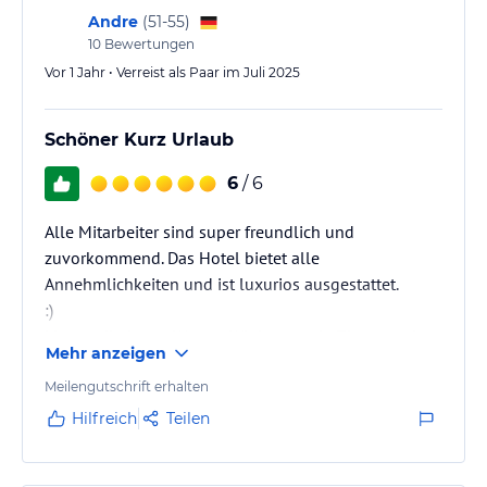
Andre
(
51-55
)
10
Bewertungen
Vor 1 Jahr • Verreist als Paar im Juli 2025
Schöner Kurz Urlaub
6
/ 6
Alle Mitarbeiter sind super freundlich und
zuvorkommend. Das Hotel bietet alle
Annehmlichkeiten und ist luxurios ausgestattet.
:)
Liegen direkt am Wasser. Wir hatten ein Zimmer mit
Mehr anzeigen
Seeblick und Balkon... einfach nur Traumhaft.
Tiefgarage inkl. E-Ladestationen, und die Möglichkeit
Meilengutschrift erhalten
Täglich ein und Ausfahrt. Kurzer Weg bis zum
Hilfreich
Teilen
Schiffsanlegeplatz und dem kleinen Stadtkern. Wir
waren begeistert und kommen wieder !