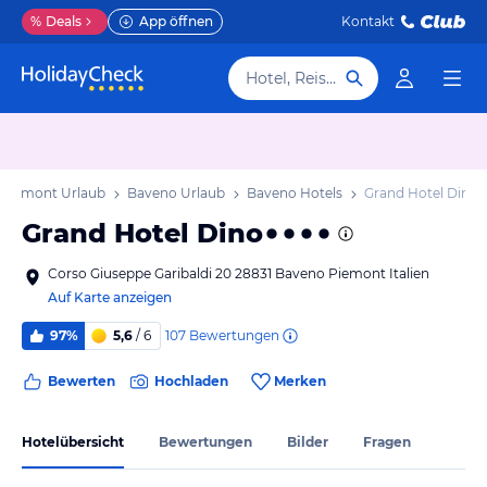
%
Deals
App öffnen
Kontakt
Hotel, Reiseziel
Piemont Urlaub
Baveno Urlaub
Baveno Hotels
Grand Hotel Dino
Grand Hotel Dino
Corso Giuseppe Garibaldi 20 28831 Baveno Piemont Italien
Auf Karte anzeigen
107
Bewertungen
97%
5,6
/ 6
Bewerten
Hochladen
Merken
Hotelübersicht
Bewertungen
Bilder
Fragen