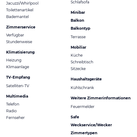
Schlafsofa
Jacuzzi/Whirlpool
Toilettenartikel
Minibar
Bademantel
Balkon
Zimmerservice
Balkontyp
Verfügbar
Terrasse
Stundenweise
Mobiliar
Klimatisierung
Küche
Heizung
Schreibtisch
Klimaanlage
Sitzecke
TV-Empfang
Haushaltsgeräte
Satelliten-TV
Kühlschrank
Multimedia
Weitere Zimmerinformationen
Telefon
Feuermelder
Radio
Safe
Fernseher
Weckservice/Wecker
Zimmertypen