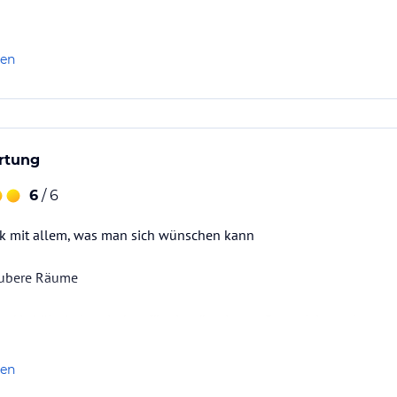
len
rtung
6
/ 6
ck mit allem, was man sich wünschen kann
aubere Räume
gs-Verhältnis (zumindest für ein günstigeres Doppelzimmer)
len