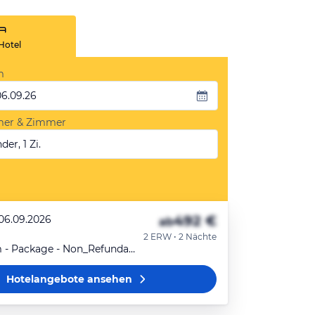
Hotel
m
06.09.26
mer & Zimmer
der, 1 Zi.
492 €
 06.09.2026
ab
2 ERW • 2 Nächte
Classic Room - Package - Non_Refundable
Hotelangebote
ansehen