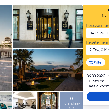
Nur 
Reisezeitrau
04.09.26 - 
Reiseteilneh
2 Erw, 0 Kin
von Expedia
Filter
04.09.2026 -
Frühstück
von Expedia
Alle Bilder
(
26
)