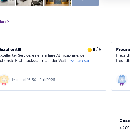
den
Exzellent!!!
6
/ 6
Freund
Exzellenter Service, eine familiäre Atmosphäre, der
Freundl
schönste Frühstücksraum auf der Welt,…
weiterlesen
freundl
Michael
46-50
•
Juli 2026
Gesa
< 200