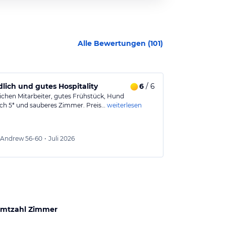
Alle Bewertungen (
101
)
lich und gutes Hospitality
6
/ 6
sehr gute 
ichen Mitarbeiter, gutes Frühstück, Hund
sehr gutes Frü
ich 5* und sauberes Zimmer. Preis…
weiterlesen
kann
sehr nettes Pe
schöne und…
w
Andrew
56-60
•
Juli 2026
Bet
71+
mtzahl Zimmer