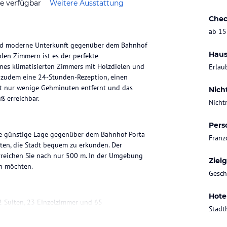
ze verfügbar
Weitere Ausstattung
Chec
ab 15
 und moderne Unterkunft gegenüber dem Bahnhof
Haus
len Zimmern ist es der perfekte
nes klimatisierten Zimmers mit Holzdielen und
Erlau
et zudem eine 24-Stunden-Rezeption, einen
st nur wenige Gehminuten entfernt und das
Nich
ß erreichbar.
Nicht
Pers
ine günstige Lage gegenüber dem Bahnhof Porta
Franz
ten, die Stadt bequem zu erkunden. Der
erreichen Sie nach nur 500 m. In der Umgebung
Ziel
en möchten.
Gesch
Hote
2 Suiten, 23 Einzelzimmer und 65
Stadt
eilen sich auf 5 Etagen. Das mehrsprachige
 Ihnen beim Ein- und Auschecken. Zur