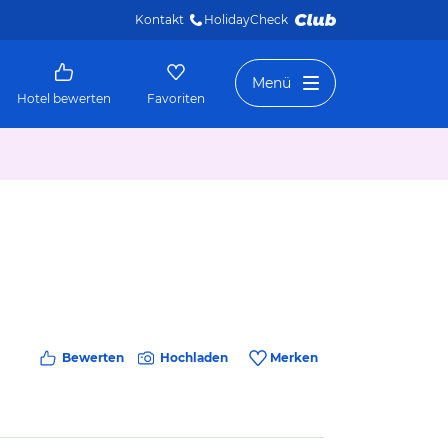
Kontakt
HolidayCheck 
Menü
Hotel bewerten
Favoriten
Bewerten
Hochladen
Merken