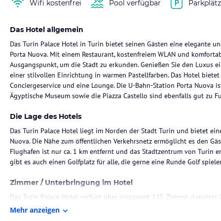
Wifi kostenfrei
Pool verfügbar
Parkplät
Das Hotel allgemein
Das Turin Palace Hotel in Turin bietet seinen Gästen eine elegante
Porta Nuova. Mit einem Restaurant, kostenfreiem WLAN und komfortab
Ausgangspunkt, um die Stadt zu erkunden. Genießen Sie den Luxus ei
einer stilvollen Einrichtung in warmen Pastellfarben. Das Hotel biet
Conciergeservice und eine Lounge. Die U-Bahn-Station Porta Nuova i
Ägyptische Museum sowie die Piazza Castello sind ebenfalls gut zu Fu
Die Lage des Hotels
Das Turin Palace Hotel liegt im Norden der Stadt Turin und bietet e
Nuova. Die Nähe zum öffentlichen Verkehrsnetz ermöglicht es den Gäs
Flughafen ist nur ca. 1 km entfernt und das Stadtzentrum von Turin 
gibt es auch einen Golfplatz für alle, die gerne eine Runde Golf spiel
Zimmer / Unterbringung im Hotel
Das Turin Palace Hotel verfügt über insgesamt 125 Zimmer, darunter 
Doppelzimmer. Die Zimmer sind über einen Aufzug erreichbar und vert
Mehr anzeigen
Personal an der Rezeption steht Ihnen gerne zur Verfügung und hilft