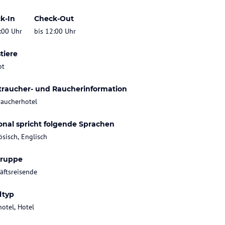
k-In
Check-Out
:00 Uhr
bis 12:00 Uhr
tiere
bt
traucher- und Raucherinformation
raucherhotel
onal spricht folgende Sprachen
ösisch, Englisch
gruppe
äftsreisende
ltyp
hotel, Hotel