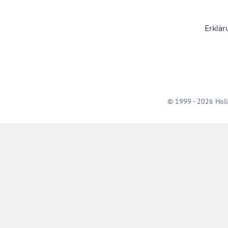
Erklär
© 1999 - 2026 Holi