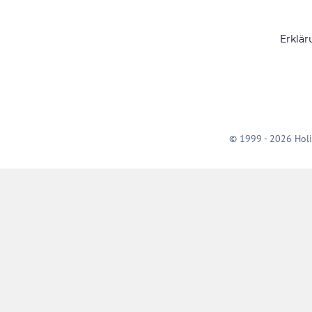
Erklär
© 1999 - 2026 Holi