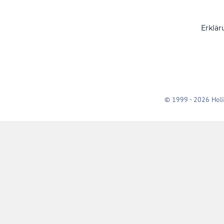
Erklär
© 1999 - 2026 Holi