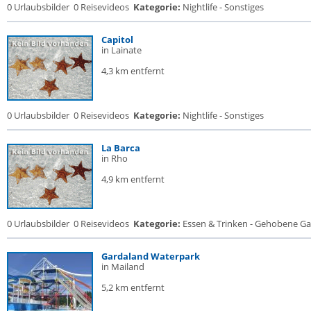
0 Urlaubsbilder
0 Reisevideos
Kategorie:
Nightlife - Sonstiges
Capitol
in Lainate
4,3 km entfernt
0 Urlaubsbilder
0 Reisevideos
Kategorie:
Nightlife - Sonstiges
La Barca
in Rho
4,9 km entfernt
0 Urlaubsbilder
0 Reisevideos
Kategorie:
Essen & Trinken - Gehobene Gas
Gardaland Waterpark
in Mailand
5,2 km entfernt