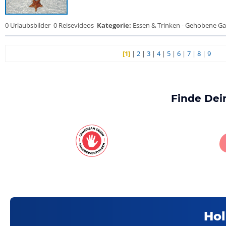
0 Urlaubsbilder
0 Reisevideos
Kategorie:
Essen & Trinken - Gehobene Gas
[1]
|
2
|
3
|
4
|
5
|
6
|
7
|
8
|
9
Finde Dei
Hol