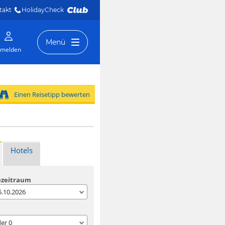
takt
HolidayCheck 
Menü
melden
Einen Reisetipp bewerten
Hotels
ezeitraum
05.10.2026
der
0