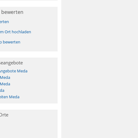
 bewerten
erten
sem Ort hochladen
pp bewerten
seangebote
 Angebote Meda
s Meda
s Meda
da
eiten Meda
Orte