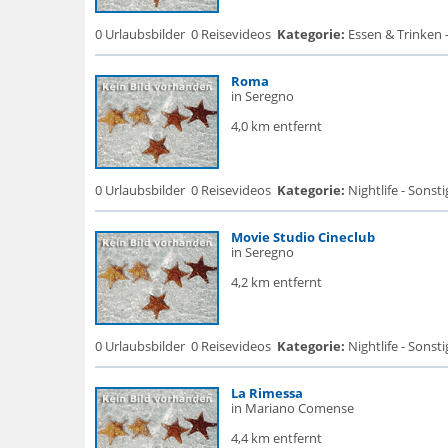
0 Urlaubsbilder
0 Reisevideos
Kategorie:
Essen & Trinken -
Roma
in Seregno
4,0 km entfernt
0 Urlaubsbilder
0 Reisevideos
Kategorie:
Nightlife - Sonsti
Movie Studio Cineclub
in Seregno
4,2 km entfernt
0 Urlaubsbilder
0 Reisevideos
Kategorie:
Nightlife - Sonsti
La Rimessa
in Mariano Comense
4,4 km entfernt