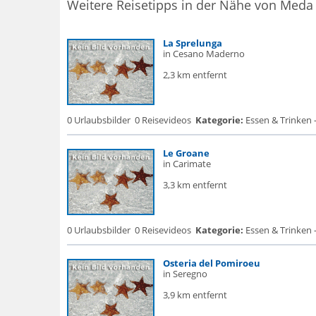
Weitere Reisetipps in der Nähe von Meda
La Sprelunga
in Cesano Maderno
2,3 km entfernt
0 Urlaubsbilder
0 Reisevideos
Kategorie:
Essen & Trinken -
Le Groane
in Carimate
3,3 km entfernt
0 Urlaubsbilder
0 Reisevideos
Kategorie:
Essen & Trinken -
Osteria del Pomiroeu
in Seregno
3,9 km entfernt