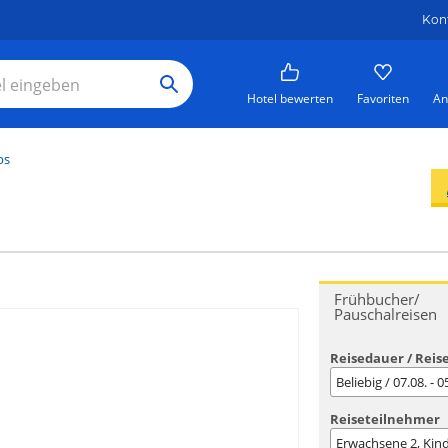
Kon
Hotel bewerten
Favoriten
An
ps
Frühbucher/
Pauschalreisen
Reisedauer / Reis
Beliebig / 07.08. - 
Reiseteilnehmer
Erwachsene
2
, Kin