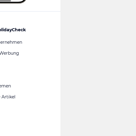
olidayCheck
ternehmen
 Werbung
hemen
 Artikel