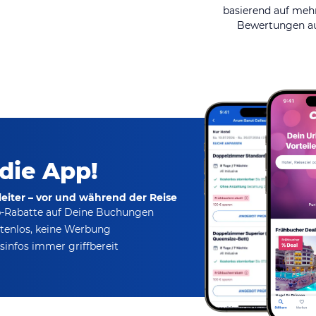
basierend auf mehr
Bewertungen au
 die App!
eiter – vor und während der Reise
p-Rabatte
auf Deine Buchungen
tenlos,
keine Werbung
infos immer griffbereit