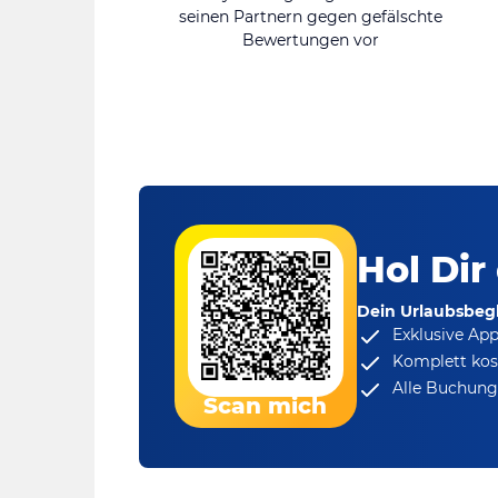
seinen Partnern gegen gefälschte
Bewertungen vor
Hol Dir
Dein Urlaubsbegl
Exklusive Ap
Komplett kos
Alle Buchungs
Scan mich