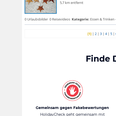
5,7 km entfernt
0 Urlaubsbilder
0 Reisevideos
Kategorie:
Essen & Trinken 
[1]
|
2
|
3
|
4
|
5
|
Finde 
Gemeinsam gegen Fakebewertungen
HolidayCheck geht gemeinsam mit