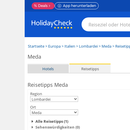
%
Deals
App herunterladen
Startseite
>
Europa
>
Italien
>
Lombardei
>
Meda
> Reisetip
Meda
Hotels
Reisetipps
Reisetipps Meda
Region
Ort
Alle Reisetipps (1)
Sehenswürdigkeiten (0)