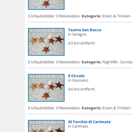
0 Urlaubsbilder
0 Reisevideos
Kategorie:
Essen & Trinken -
Teatro San Rocco
in Seregno
4,5 km entfernt
0 Urlaubsbilder
0 Reisevideos
Kategorie:
Nightlife - Sonsti
Il Circolo
in Giussano
4,6 km entfernt
0 Urlaubsbilder
0 Reisevideos
Kategorie:
Essen & Trinken -
Al Torchio di Carimate
in Carimate