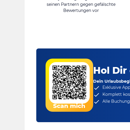
seinen Partnern gegen gefälschte
Bewertungen vor
Hol Dir
Dein Urlaubsbegl
Exklusive Ap
Komplett kos
Alle Buchungs
Scan mich