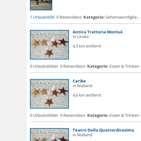
1 Urlaubsbild
0 Reisevideos
Kategorie:
Sehenswürdigke... 
Antica Trattoria Monluè
in Linate
4,5 km entfernt
0 Urlaubsbilder
0 Reisevideos
Kategorie:
Essen & Trinken 
Caribe
in Mailand
4,6 km entfernt
0 Urlaubsbilder
0 Reisevideos
Kategorie:
Essen & Trinken 
Teatro Della Quattordicesima
in Mailand