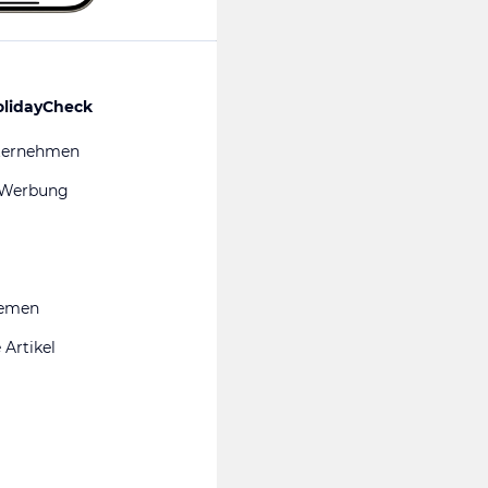
olidayCheck
ternehmen
 Werbung
hemen
 Artikel