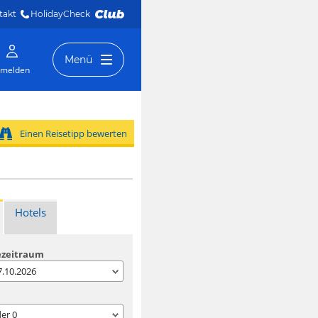
takt
HolidayCheck 
Menü
melden
Einen Reisetipp bewerten
Hotels
ezeitraum
07.10.2026
der
0