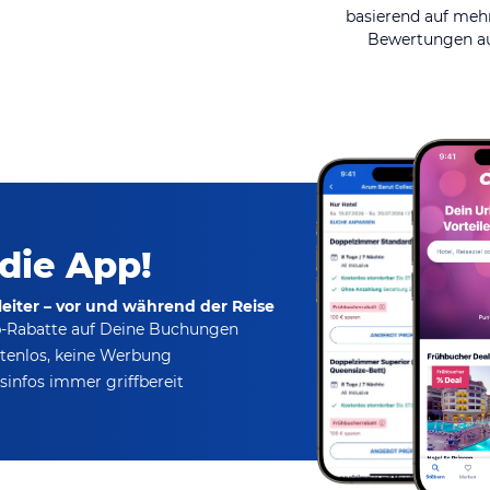
basierend auf mehr
Bewertungen au
 die App!
eiter – vor und während der Reise
p-Rabatte
auf Deine Buchungen
tenlos,
keine Werbung
infos immer griffbereit