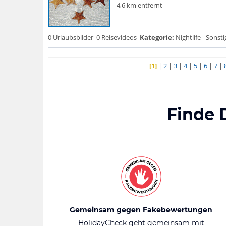
4,6 km entfernt
0 Urlaubsbilder
0 Reisevideos
Kategorie:
Nightlife - Sonsti
[1]
|
2
|
3
|
4
|
5
|
6
|
7
|
Finde 
Gemeinsam gegen Fakebewertungen
HolidayCheck geht gemeinsam mit