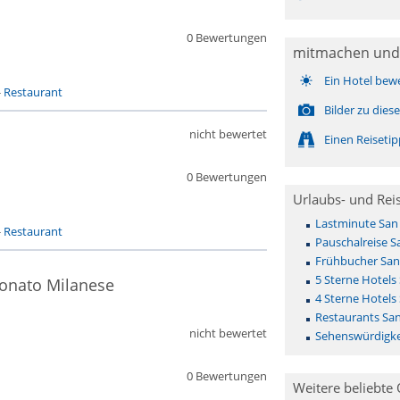
0 Bewertungen
mitmachen und
Ein Hotel bew
-
Restaurant
Bilder zu die
nicht bewertet
Einen Reiseti
0 Bewertungen
Urlaubs- und Rei
Lastminute San
-
Restaurant
Pauschalreise S
Frühbucher San
5 Sterne Hotels
Donato Milanese
4 Sterne Hotels
Restaurants Sa
nicht bewertet
Sehenswürdigke
0 Bewertungen
Weitere beliebte 