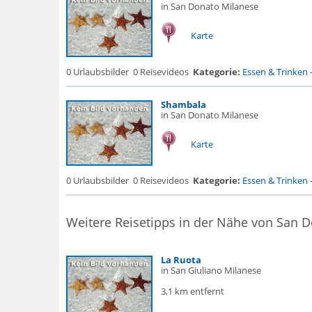
in San Donato Milanese
Karte
0 Urlaubsbilder
0 Reisevideos
Kategorie:
Essen & Trinken
Shambala
in San Donato Milanese
Karte
0 Urlaubsbilder
0 Reisevideos
Kategorie:
Essen & Trinken
Weitere Reisetipps in der Nähe von San 
La Ruota
in San Giuliano Milanese
3,1 km entfernt