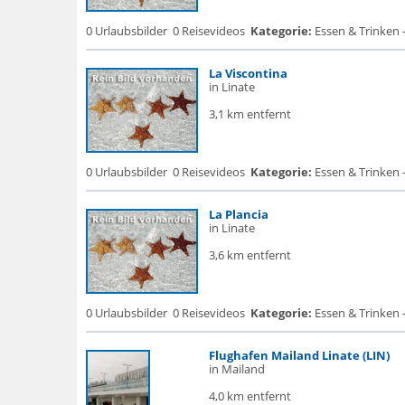
0 Urlaubsbilder
0 Reisevideos
Kategorie:
Essen & Trinken 
La Viscontina
in Linate
3,1 km entfernt
0 Urlaubsbilder
0 Reisevideos
Kategorie:
Essen & Trinken -
La Plancia
in Linate
3,6 km entfernt
0 Urlaubsbilder
0 Reisevideos
Kategorie:
Essen & Trinken 
Flughafen Mailand Linate (LIN)
in Mailand
4,0 km entfernt