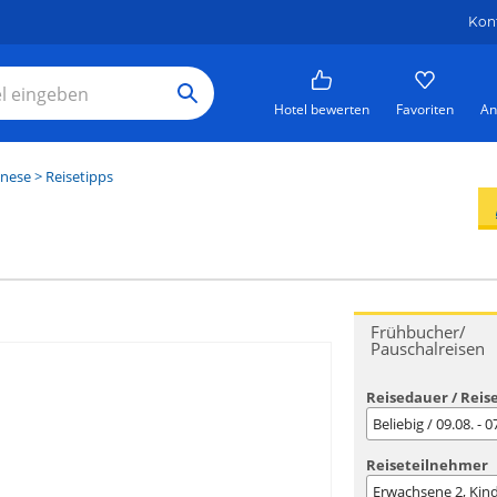
Kon
Hotel bewerten
Favoriten
An
anese
> Reisetipps
Frühbucher/
Pauschalreisen
Reisedauer / Reis
Beliebig / 09.08. - 
Reiseteilnehmer
Erwachsene
2
, Kin