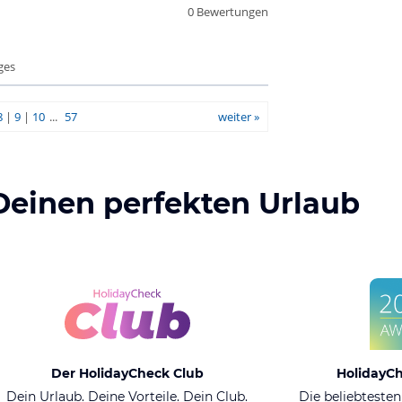
0 Bewertungen
ges
8
|
9
|
10
...
57
weiter »
Deinen perfekten Urlaub
Der HolidayCheck Club
HolidayC
Dein Urlaub. Deine Vorteile. Dein Club.
Die beliebtesten