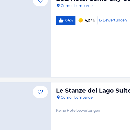
Como
·
Lombardei
13
Bewertungen
64%
4,2
/ 6
Le Stanze del Lago Suit
Como
·
Lombardei
Keine Hotelbewertungen