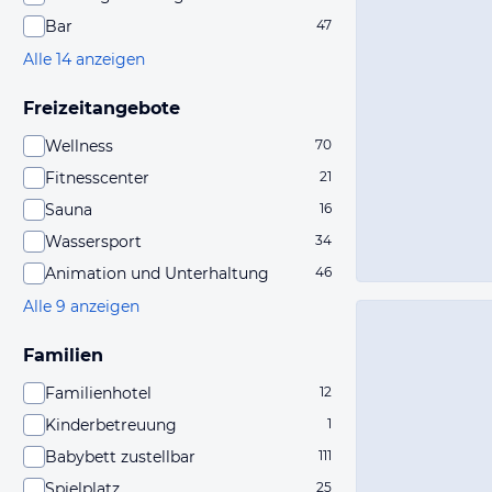
Bar
47
Alle 14 anzeigen
Freizeitangebote
Wellness
70
Fitnesscenter
21
Sauna
16
Wassersport
34
Animation und Unterhaltung
46
Alle 9 anzeigen
Familien
Familienhotel
12
Kinderbetreuung
1
Babybett zustellbar
111
Spielplatz
25