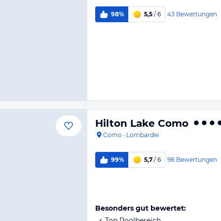
43
Bewertungen
98%
5,5
/ 6
Hilton Lake Como
Como
·
Lombardei
98
Bewertungen
99%
5,7
/ 6
Besonders gut bewertet:
Top Poolbereich