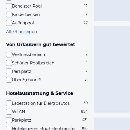
Beheizter Pool
12
Kinderbecken
2
Außenpool
27
Alle 9 anzeigen
Von Urlaubern gut bewertet
Wellnessbereich
2
Schöner Poolbereich
1
Parkplatz
2
Über 5,0 von 6
51
Hotelausstattung & Service
Ladestation für Elektroautos
39
WLAN
854
Parkplatz
431
Hoteleigener Flughafentransfer
180