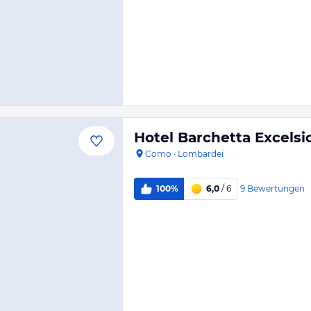
Hotel Barchetta Excelsi
Como
·
Lombardei
9
Bewertungen
100%
6,0
/ 6