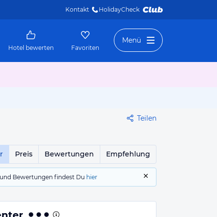
Kontakt
HolidayCheck 
Menü
Hotel bewerten
Favoriten
Teilen
r
Preis
Bewertungen
Empfehlung
gs und Bewertungen findest Du
hier
enter