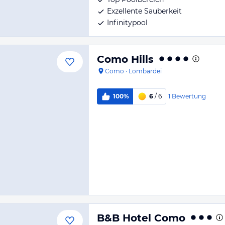
Exzellente Sauberkeit
Infinitypool
Como Hills
Como
·
Lombardei
1
Bewertung
100%
6
/ 6
B&B Hotel Como