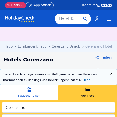
%
Deals
App öffnen
Kontakt
Hotel, Reiseziel
en Urlaub
Lombardei Urlaub
Gerenzano Urlaub
Gerenzano Hotels
Teilen
Hotels Gerenzano
Diese Hotelliste zeigt unsere am häufigsten gebuchten Hotels an.
Informationen zu Rankings und Bewertungen findest Du
hier
Pauschalreisen
Nur Hotel
Gerenzano