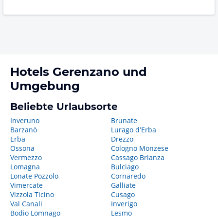
Hotels
Gerenzano
und
Umgebung
Beliebte Urlaubsorte
Inveruno
Brunate
Barzanò
Lurago dʼErba
Erba
Drezzo
Ossona
Cologno Monzese
Vermezzo
Cassago Brianza
Lomagna
Bulciago
Lonate Pozzolo
Cornaredo
Vimercate
Galliate
Vizzola Ticino
Cusago
Val Canali
Inverigo
Bodio Lomnago
Lesmo