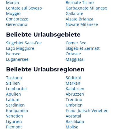
Monza
Bernate Ticino
Lentate sul Seveso
Garbagnate Milanese
Muggiò
Gallarate
Concorezzo
Alzate Brianza
Gerenzano
Novate Milanese
Beliebte Urlaubsgebiete
Skigebiet Saas-Fee
Comer See
Lago Maggiore
Skigebiet Zermatt
Iseosee
Ortasee
Luganersee
Maggiatal
Beliebte Urlaubsregionen
Toskana
Südtirol
Sizilien
Marken
Lombardei
Kalabrien
Apulien
Abruzzen
Latium
Trentino
Sardinien
Umbrien
Kampanien
Friaul Julisch Venetien
Venetien
Aostatal
Ligurien
Basilikata
Piemont
Molise