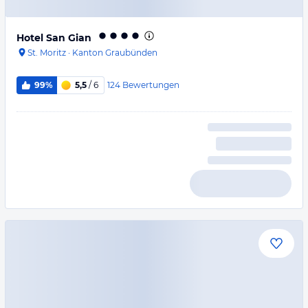
Hotel San Gian
St. Moritz
·
Kanton Graubünden
124
Bewertungen
99%
5,5
/ 6