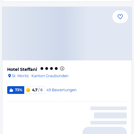
Hotel Steffani
St. Moritz
·
Kanton Graubünden
49
Bewertungen
73%
4,7
/ 6