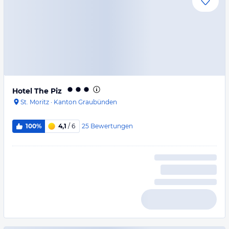
Hotel The Piz
St. Moritz
·
Kanton Graubünden
25
Bewertungen
100%
4,1
/ 6