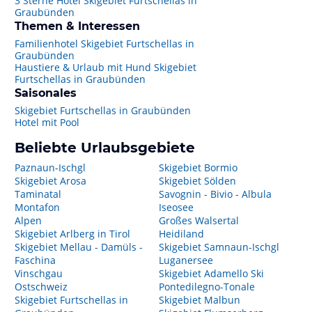
3 Sterne Hotel Skigebiet Furtschellas in
Graubünden
Themen & Interessen
Familienhotel Skigebiet Furtschellas in
Graubünden
Haustiere & Urlaub mit Hund Skigebiet
Furtschellas in Graubünden
Saisonales
Skigebiet Furtschellas in Graubünden
Hotel mit Pool
Beliebte Urlaubsgebiete
Paznaun-Ischgl
Skigebiet Bormio
Skigebiet Arosa
Skigebiet Sölden
Taminatal
Savognin - Bivio - Albula
Montafon
Iseosee
Alpen
Großes Walsertal
Skigebiet Arlberg in Tirol
Heidiland
Skigebiet Mellau - Damüls -
Skigebiet Samnaun-Ischgl
Faschina
Luganersee
Vinschgau
Skigebiet Adamello Ski
Ostschweiz
Pontedilegno-Tonale
Skigebiet Furtschellas in
Skigebiet Malbun