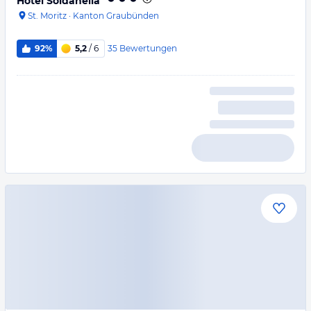
Hotel Soldanella
St. Moritz
·
Kanton Graubünden
35
Bewertungen
92%
5,2
/ 6