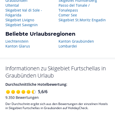
Graubünden
Skigebiet Flumserberg
Ultental
Passo del Tonale /
Skigebiet Val di Sole -
Tonalepass
Folgarida
Comer See
Skigebiet Livigno
Skigebiet St.Moritz Engadin
Skigebiet Savognin
Beliebte Urlaubsregionen
Liechtenstein
Kanton Graubünden
Kanton Glarus
Lombardei
Informationen zu
Skigebiet Furtschellas in
Graubünden
Urlaub
Durchschnittliche Hotelbewertung:
5,6
/
6
9.350
Bewertungen
Der Durchschnitt ergibt sich aus den Bewertungen der einzelnen Hotels
in Skigebiet Furtschellas in Graubünden auf HolidayCheck.