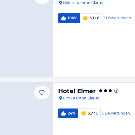
Näfels
·
Kanton Glarus
2
Bewertungen
100%
5,1
/ 6
Hotel Elmer
Elm
·
Kanton Glarus
6
Bewertungen
24%
3,7
/ 6