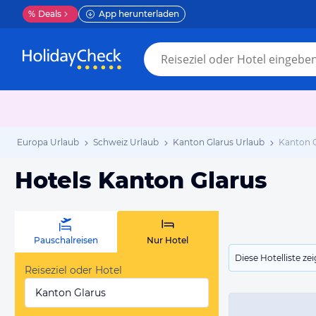
%
Deals
App herunterladen
Europa Urlaub
Schweiz Urlaub
Kanton Glarus Urlaub
Kanton G
Hotels Kanton Glarus
Pauschalreisen
Nur Hotel
Diese Hotelliste z
Reiseziel oder Hotel
Kanton Glarus