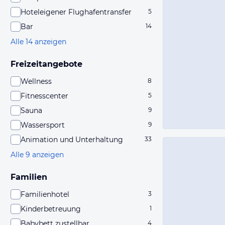
Hoteleigener Flughafentransfer
5
Bar
14
Alle 14 anzeigen
Freizeitangebote
Wellness
8
Fitnesscenter
5
Sauna
9
Wassersport
9
Animation und Unterhaltung
33
Alle 9 anzeigen
Familien
Familienhotel
3
Kinderbetreuung
1
Babybett zustellbar
4