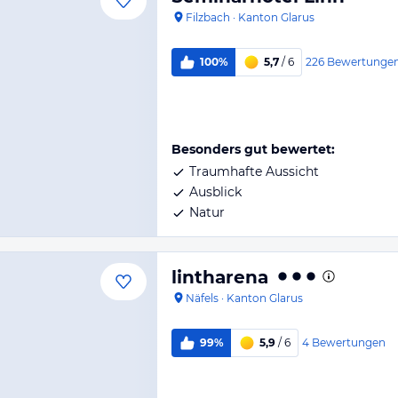
Filzbach
·
Kanton Glarus
226
Bewertunge
100%
5,7
/ 6
Besonders gut bewertet:
Traumhafte Aussicht
Ausblick
Natur
lintharena
Näfels
·
Kanton Glarus
4
Bewertungen
99%
5,9
/ 6