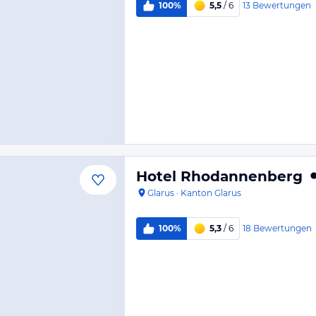
13
Bewertungen
100%
5,5
/ 6
Hotel Rhodannenberg
Glarus
·
Kanton Glarus
18
Bewertungen
100%
5,3
/ 6