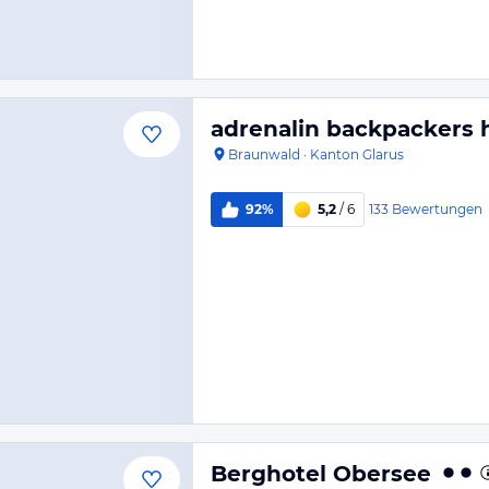
adrenalin backpackers 
Braunwald
·
Kanton Glarus
133
Bewertungen
92%
5,2
/ 6
Berghotel Obersee