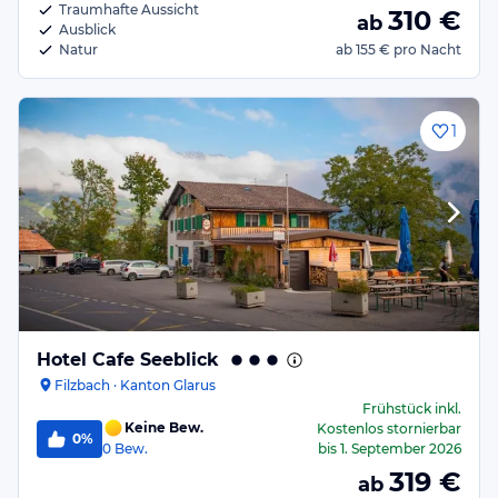
Traumhafte Aussicht
310
€
ab
Ausblick
Natur
ab
155 €
pro Nacht
1
Hotel Cafe Seeblick
Filzbach · Kanton Glarus
Frühstück
inkl.
Keine Bew.
Kostenlos stornierbar
0%
0
Bew.
bis
1. September 2026
319
€
ab