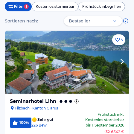
Filter
1
Kostenlos stornierbar
Frühstück inbegriffen
Sortieren nach:
5
Seminarhotel Lihn
Filzbach · Kanton Glarus
Frühstück
inkl.
Sehr gut
Kostenlos stornierbar
100%
226
Bew.
bis
1. September 2026
-
32 €
342 €