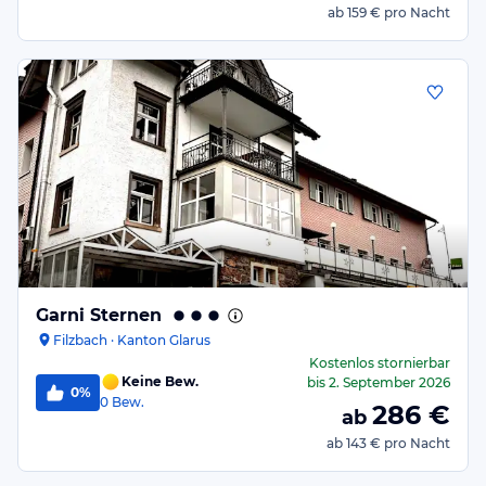
ab
159 €
pro Nacht
Garni Sternen
Filzbach · Kanton Glarus
Kostenlos stornierbar
Keine Bew.
bis
2. September 2026
0%
0
Bew.
286
€
ab
ab
143 €
pro Nacht