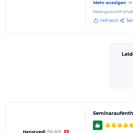
Mehr anzeigen
Meilengutschrift erhal
Hilfreich
Tei
Leid
Seminaraufenth
Hansruedi
(
56-60
)