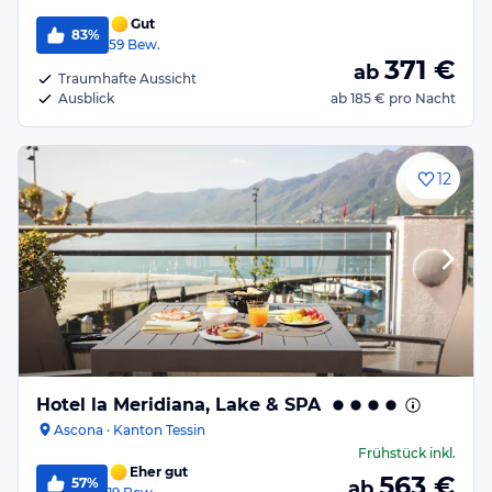
Gut
83%
59
Bew.
371
€
ab
Traumhafte Aussicht
Ausblick
ab
185 €
pro Nacht
12
Hotel la Meridiana, Lake & SPA
Ascona · Kanton Tessin
Frühstück
inkl.
Eher gut
563
€
57%
ab