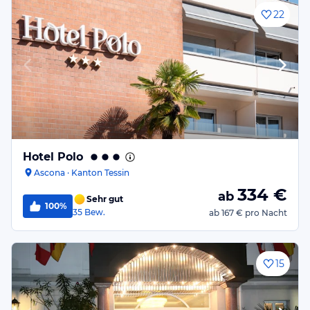
22
Hotel Polo
Ascona · Kanton Tessin
334
€
ab
Sehr gut
100%
35
Bew.
ab
167 €
pro Nacht
15