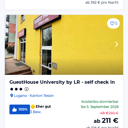
ab
392 €
pro Nacht
5
GuestHouse University by LR - self check in
Lugano · Kanton Tessin
Kostenlos stornierbar
Eher gut
bis
5. September 2026
100%
3
Bew.
-
49 €
260 €
211
€
ab
ab
106 €
pro Nacht