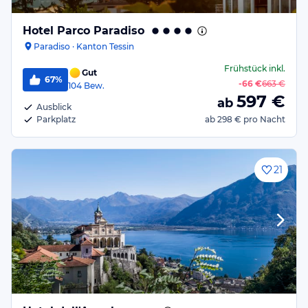
Hotel Parco Paradiso
Paradiso · Kanton Tessin
Frühstück
inkl.
Gut
67%
-
66 €
663 €
104
Bew.
597
€
ab
Ausblick
Parkplatz
ab
298 €
pro Nacht
21