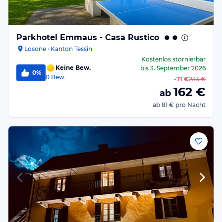
Parkhotel Emmaus - Casa Rustico
Losone · Kanton Tessin
Kostenlos stornierbar
Keine Bew.
bis
3. September 2026
0%
0
Bew.
-
71 €
233 €
162
€
ab
ab
81 €
pro Nacht