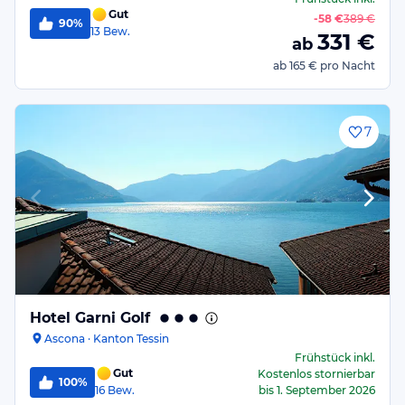
Gut
-
58 €
389 €
90%
13
Bew.
331
€
ab
ab
165 €
pro Nacht
7
Hotel Garni Golf
Ascona · Kanton Tessin
Frühstück
inkl.
Gut
Kostenlos stornierbar
100%
16
Bew.
bis
1. September 2026