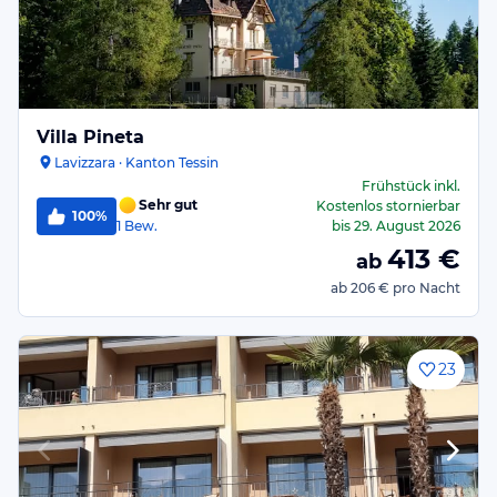
Villa Pineta
Lavizzara · Kanton Tessin
Frühstück
inkl.
Sehr gut
Kostenlos stornierbar
100%
1
Bew.
bis
29. August 2026
413
€
ab
ab
206 €
pro Nacht
23