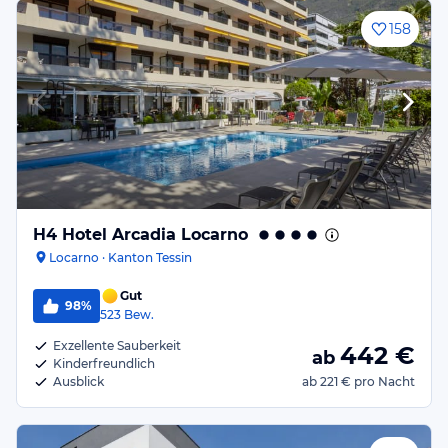
158
H4 Hotel Arcadia Locarno
Locarno · Kanton Tessin
Gut
98%
523
Bew.
Exzellente Sauberkeit
442
€
ab
Kinderfreundlich
Ausblick
ab
221 €
pro Nacht