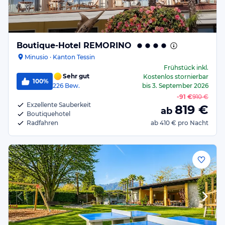
Boutique-Hotel REMORINO
Minusio · Kanton Tessin
Frühstück
inkl.
Sehr gut
Kostenlos stornierbar
100%
226
Bew.
bis
3. September 2026
-
91 €
910 €
Exzellente Sauberkeit
819
€
ab
Boutiquehotel
Radfahren
ab
410 €
pro Nacht