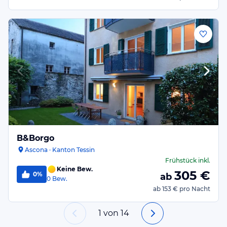
B&Borgo
Ascona · Kanton Tessin
Frühstück
inkl.
Keine Bew.
305
€
0%
ab
0
Bew.
ab
153 €
pro Nacht
1
von
14