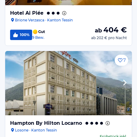
Hotel Ai Piée
Brione Verzasca · Kanton Tessin
404
€
ab
Gut
100%
9
Bew.
ab
202 €
pro Nacht
7
Hampton By Hilton Locarno
Losone · Kanton Tessin
Frühstück
inkl.