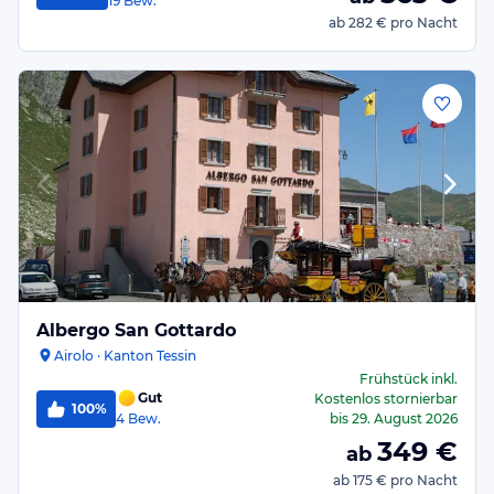
19
Bew.
ab
282 €
pro Nacht
Albergo San Gottardo
Airolo · Kanton Tessin
Frühstück
inkl.
Gut
Kostenlos stornierbar
100%
4
Bew.
bis
29. August 2026
349
€
ab
ab
175 €
pro Nacht