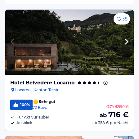
38
Hotel Belvedere Locarno
Locarno · Kanton Tessin
Sehr gut
100%
-
274 €
990 €
72
Bew.
716
€
ab
Für Aktivurlauber
Ausblick
ab
358 €
pro Nacht