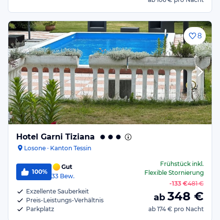
8
Hotel Garni Tiziana
Losone · Kanton Tessin
Frühstück
inkl.
Gut
100%
Flexible Stornierung
33
Bew.
-
133 €
481 €
Exzellente Sauberkeit
348
€
ab
Preis-Leistungs-Verhältnis
Parkplatz
ab
174 €
pro Nacht