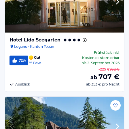
Hotel Lido Seegarten
Lugano · Kanton Tessin
Frühstück
inkl.
Gut
Kostenlos stornierbar
72%
35
Bew.
bis
2. September 2026
-
225 €
932 €
707
€
ab
Ausblick
ab
353 €
pro Nacht