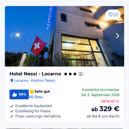
20
Hotel Nessi - Locarno
Locarno · Kanton Tessin
Kostenlos stornierbar
Sehr gut
99%
bis
3. September 2026
162
Bew.
-
58 €
387 €
Exzellente Sauberkeit
329
€
ab
Erstklassig für Paare
Preis-Leistungs-Verhältnis
ab
164 €
pro Nacht