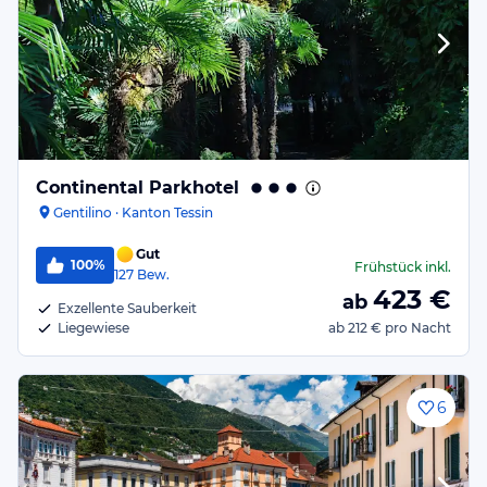
Continental Parkhotel
Gentilino · Kanton Tessin
Gut
100%
Frühstück
inkl.
127
Bew.
423
€
ab
Exzellente Sauberkeit
Liegewiese
ab
212 €
pro Nacht
6