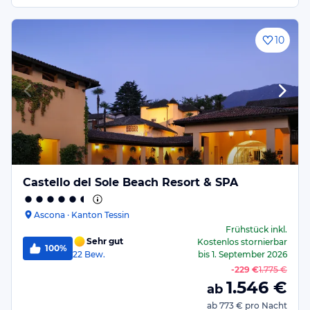
10
Castello del Sole Beach Resort & SPA
Ascona · Kanton Tessin
Frühstück
inkl.
Sehr gut
Kostenlos stornierbar
100%
22
Bew.
bis
1. September 2026
-
229 €
1.775 €
1.546
€
ab
ab
773 €
pro Nacht