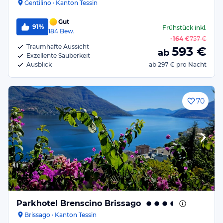
Gentilino · Kanton Tessin
Gut
91%
Frühstück
inkl.
184
Bew.
-
164 €
757 €
Traumhafte Aussicht
593
€
ab
Exzellente Sauberkeit
Ausblick
ab
297 €
pro Nacht
70
Parkhotel Brenscino Brissago
Brissago · Kanton Tessin