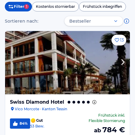
Filter
1
Kostenlos stornierbar
Frühstück inbegriffen
Sortieren nach:
13
Swiss Diamond Hotel
Vico Morcote · Kanton Tessin
Frühstück
inkl.
Gut
Flexible Stornierung
84%
53
Bew.
784
€
ab