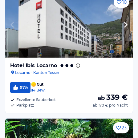
10
Hotel Ibis Locarno
Locarno · Kanton Tessin
Gut
97%
114
Bew.
339
€
ab
Exzellente Sauberkeit
Parkplatz
ab
170 €
pro Nacht
23