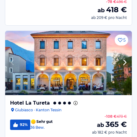
-
78 €
496 €
418
€
ab
ab
209 €
pro Nacht
5
Hotel La Tureta
Giubiasco · Kanton Tessin
-
108 €
473 €
Sehr gut
365
€
ab
92%
36
Bew.
ab
182 €
pro Nacht