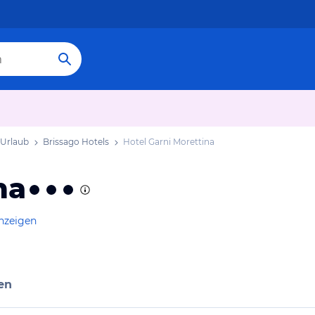
 Urlaub
Brissago Hotels
Hotel Garni Morettina
na
anzeigen
en