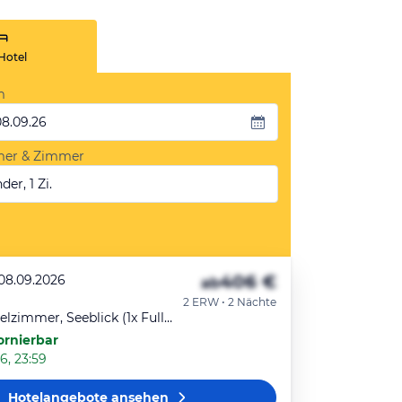
Hotel
m
08.09.26
mer & Zimmer
der, 1 Zi.
406 €
 08.09.2026
ab
2 ERW • 2 Nächte
Classic-Doppelzimmer, Seeblick (1x FullBed)
ornierbar
6, 23:59
Hotelangebote
ansehen