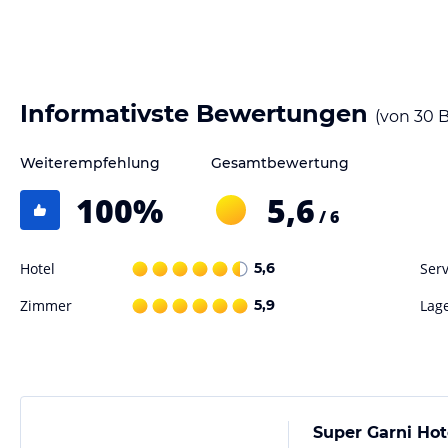
Sonstige Einrichtungen und Services
In unserem Hotel erwarten sie eine persönliche Betreuung mit guten 
Hinweis:
Allgemeine und unverbindliche Hoteliers-/Veranstalter-/K
Informativste Bewertungen
Gewähr und ohne Prüfung durch HolidayCheck. Bitte lies vor der B
(von
30
B
jeweiligen Veranstalters.
Weiterempfehlung
Gesamtbewertung
100
%
5,6
/ 6
Hotel
5,6
Serv
Zimmer
5,9
Lag
Super Garni Hot