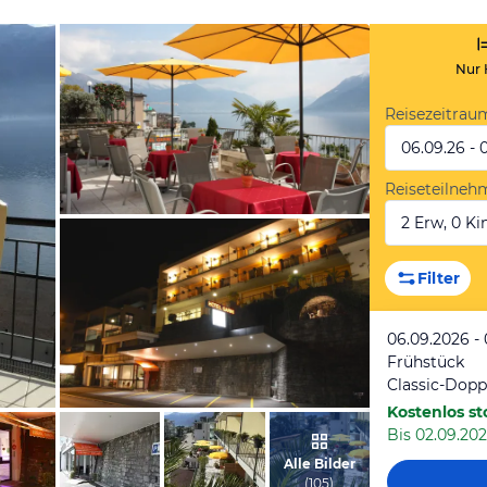
Nur 
Reisezeitrau
06.09.26 - 
Reiseteilneh
2 Erw, 0 Kin
vom Hotelier, Mai 2015
Filter
06.09.2026 -
Frühstück
Kostenlos st
Bis 02.09.202
vom Hotelier, Mai 2015
Alle Bilder
(
105
)