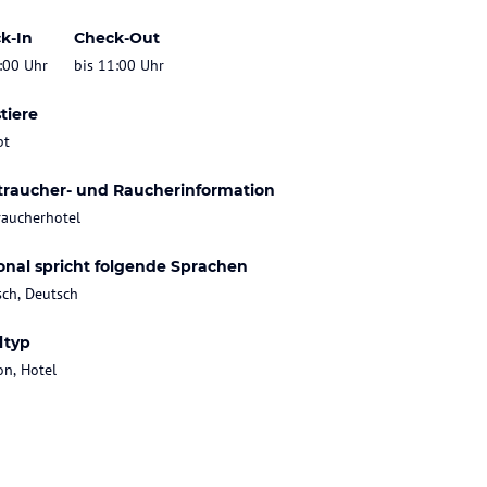
k-In
Check-Out
:00 Uhr
bis 11:00 Uhr
tiere
bt
traucher- und Raucherinformation
raucherhotel
onal spricht folgende Sprachen
sch, Deutsch
ltyp
on, Hotel