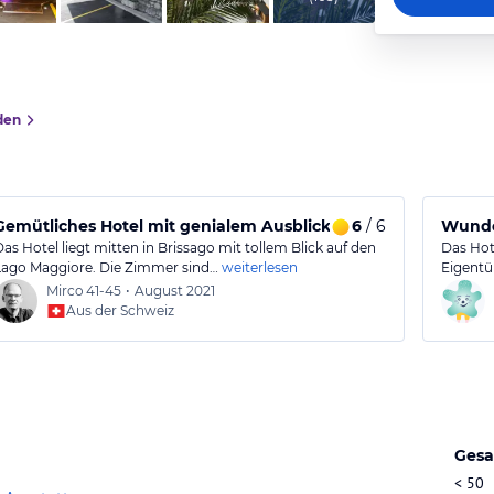
den
Gemütliches Hotel mit genialem Ausblick !!!
6
/ 6
Wunde
Das Hotel liegt mitten in Brissago mit tollem Blick auf den
Das Hote
Lago Maggiore. Die Zimmer sind…
weiterlesen
Eigentü
Mirco
41-45
•
August 2021
Aus der Schweiz
Gesa
< 50