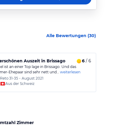
Alle Bewertungen (
30
)
rschönen Auszeit in Brissago
6
/ 6
Empfehlensw
l ist an einer Top lage in Brissago. Und das
Sehr nettes Ei
mer-Ehepaar sind sehr nett und…
weiterlesen
Leistungsangebo
Reto
31-35
•
August 2021
Kathar
Aus der Schweiz
Aus
mtzahl Zimmer