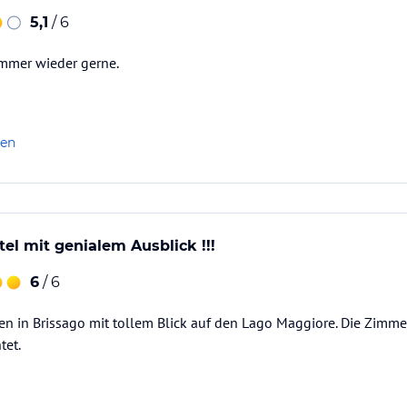
5,1
/ 6
Immer wieder gerne.
len
el mit genialem Ausblick !!!
6
/ 6
ten in Brissago mit tollem Blick auf den Lago Maggiore. Die Zimm
tet.