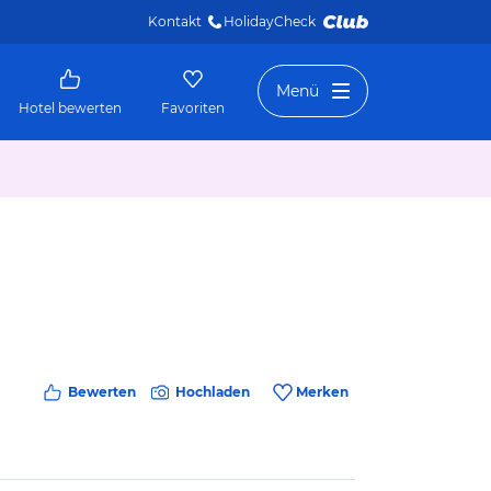
Kontakt
HolidayCheck 
Menü
Hotel bewerten
Favoriten
Bewerten
Hochladen
Merken