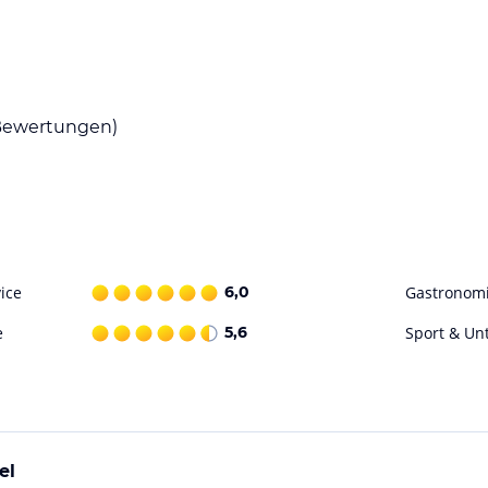
Tipps für Ausflüge
ataloginformationen. Alle Angaben ohne
uchung die verbindlichen
Angebotsdetails
des
ewertungen)
ice
6,0
Gastronom
e
5,6
Sport & Un
el