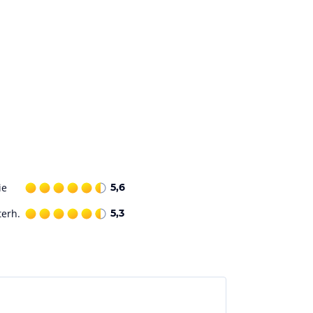
ie
5,6
terh.
5,3