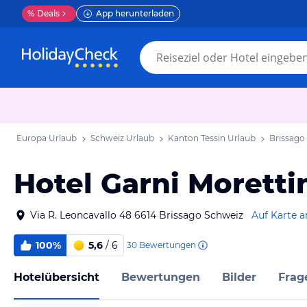
%
Deals
App herunterladen
Europa Urlaub
Schweiz Urlaub
Kanton Tessin Urlaub
Brissago
Hotel Garni Moretti
Via R. Leoncavallo 48 6614 Brissago Schweiz
Auf Karte 
100%
5,6
/ 6
30
Bewertungen
Hotelübersicht
Bewertungen
Bilder
Frag