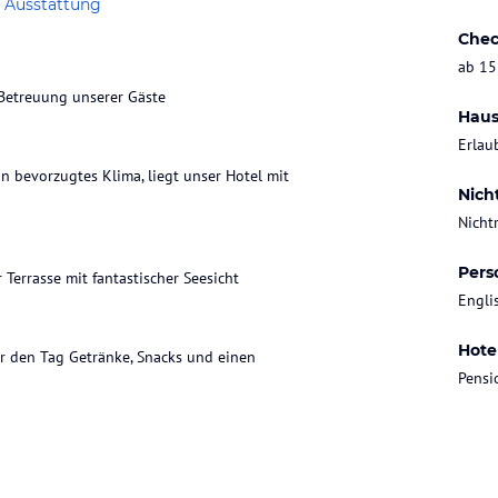
 Ausstattung
Chec
ab 15
e Betreuung unserer Gäste
Haus
Erlau
n bevorzugtes Klima, liegt unser Hotel mit
Nich
Nicht
Pers
Terrasse mit fantastischer Seesicht
Engli
Hote
r den Tag Getränke, Snacks und einen
Pensi