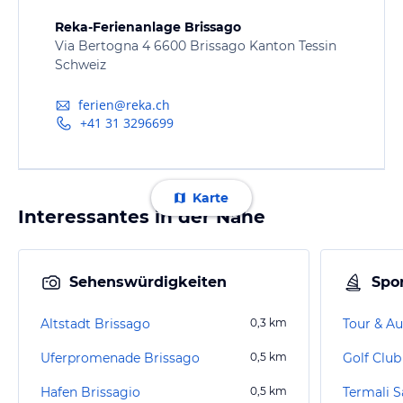
Reka-Ferienanlage Brissago
Via Bertogna 4 6600 Brissago Kanton Tessin
Schweiz
ferien@reka.ch
+41 31 3296699
Karte
Interessantes in der Nähe
Sehenswürdigkeiten
Spor
Altstadt Brissago
0,3
km
Tour & Au
Uferpromenade Brissago
0,5
km
Golf Club
Hafen Brissagio
0,5
km
Termali S