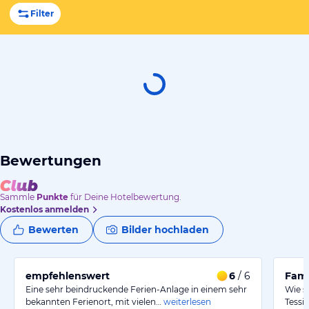
Filter
Bewertungen
Sammle
Punkte
für Deine Hotelbewertung.
Kostenlos anmelden
Bewerten
Bilder hochladen
empfehlenswert
6
/ 6
Fami
Eine sehr beindruckende Ferien-Anlage in einem sehr
Wie s
bekannten Ferienort, mit vielen…
weiterlesen
Tessi