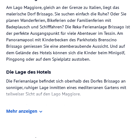
Am Lago Maggiore, gleich an der Grenze zu Italien, liegt das
malerische Dorf Brissago. Sie suchen einfach die Ruhe? Oder Sie
planen Wanderferien, Bikeferien oder Familienferien mit
Badeplausch und Schifffahren? Die Reka-Ferienanlage Brissago ist
der perfekte Ausgangspunkt für viele Abenteuer im Tessin. Am
Panoramapool mit Kinderbecken des Parkhotels Brenscino
Brissago geniessen Sie eine atemberaubende Aussicht. Und auf
dem Gelände des Hotels können sich die Kinder beim Minigolf,
Pingpong oder auf dem Spielplatz austoben.
Die Lage des Hotels
Die Ferienanlage befindet sich oberhalb des Dorfes Brissago an
sonniger, ruhiger Lage inmitten eines mediterranen Gartens mit
teilweiser Sicht auf den Lago Maggiore.
Zimmer / Unterbringung im Hotel
Mehr anzeigen
In der Ferienanlage mit schöner Seesicht stehen 8 komfortable
Ferienhäuschen mit 10 gemütlichen Ferienwohnungen zur
Auswahl.