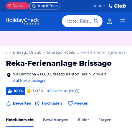
%
Deals
App öffnen
Kontakt
Hotel, Reiseziel
laub
Brissago Urlaub
Brissago Hotels
Reka-Ferienanlage Brissago
Reka-Ferienanlage Brissago
Via Bertogna 4 6600 Brissago Kanton Tessin Schweiz
Auf Karte anzeigen
11
Bewertungen
100%
5,0
/ 6
Bewerten
Hochladen
Merken
Hotelübersicht
Bewertungen
Bilder
Fragen