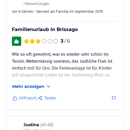
1
Bewertungen
Vor 6 Jahren • Verreist als Familie im September 2019
Familienurlaub in Brissago
3
/ 6
Wie so oft gewohnt, war es wieder sehr schön im
Tessin. Wettermässig sowieso, das südliche Flair ist
einfach toll für Uns. Die Ferienanlage ist für Kinder
toll eingerichtet. Leider ist der Swimming-Pool ca.
1,5km entfernt Die Ferienhäuser sowie deren
Mehr anzeigen
Einrichtungen sind auf dem Stand von 1975-1985.
Es wäre empfehlenswert die Häuser in einen
Hilfreich
Teilen
zeitgemässen Zustand zu bringen.
Justina
(
41-45
)