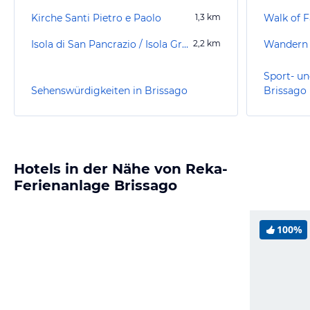
Kirche Santi Pietro e Paolo
1,3
km
Walk of 
Isola di San Pancrazio / Isola Grande
2,2
km
Wandern 
Sport- un
Sehenswürdigkeiten in Brissago
Brissago
Hotels in der Nähe von Reka-
Ferienanlage Brissago
100%