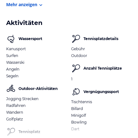
Mehr anzeigen
Aktivitäten
Wassersport
Tennisplatzdetails
Kanusport
Gebühr
Surfen
Outdoor
Wasserski
Anzahl Tennisplätze
Angeln
Segeln
1
Outdoor-Aktivitäten
Vergnügungssport
Jogging Strecken
Tischtennis
Radfahren
Billard
Wandern
Minigolf
Golfplatz
Bowling
Dart
Tennisplatz