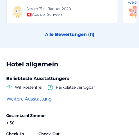
weite
Sergio
71+
•
Januar 2020
Aus der Schweiz
Alle Bewertungen (
11
)
Hotel allgemein
Beliebteste Ausstattungen:
Wifi kostenfrei
Parkplätze verfügbar
Weitere Ausstattung
Gesamtzahl Zimmer
< 50
Check-In
Check-Out