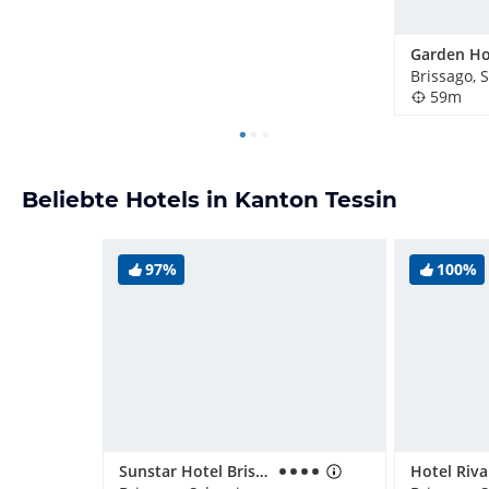
Brissago, 
59m
Beliebte Hotels in Kanton Tessin
97%
100%
Sunstar Hotel Brissago