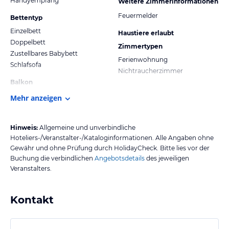
Handyempfang
Weitere Zimmerinformationen
Feuermelder
Bettentyp
Einzelbett
Haustiere erlaubt
Doppelbett
Zimmertypen
Zustellbares Babybett
Ferienwohnung
Schlafsofa
Nichtraucherzimmer
Balkon
Mehr anzeigen
Hinweis:
Allgemeine und unverbindliche
Hoteliers-/Veranstalter-/Kataloginformationen. Alle Angaben ohne
Gewähr und ohne Prüfung durch HolidayCheck. Bitte lies vor der
Buchung die verbindlichen
Angebotsdetails
des jeweiligen
Veranstalters.
Kontakt